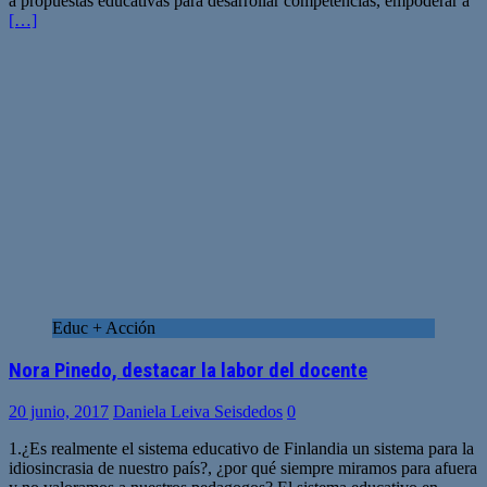
a propuestas educativas para desarrollar competencias, empoderar a
[…]
Educ + Acción
Nora Pinedo, destacar la labor del docente
20 junio, 2017
Daniela Leiva Seisdedos
0
1.¿Es realmente el sistema educativo de Finlandia un sistema para la
idiosincrasia de nuestro país?, ¿por qué siempre miramos para afuera