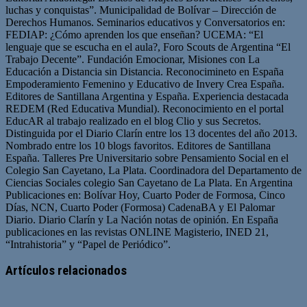
luchas y conquistas”. Municipalidad de Bolívar – Dirección de
Derechos Humanos. Seminarios educativos y Conversatorios en:
FEDIAP: ¿Cómo aprenden los que enseñan? UCEMA: “El
lenguaje que se escucha en el aula?, Foro Scouts de Argentina “El
Trabajo Decente”. Fundación Emocionar, Misiones con La
Educación a Distancia sin Distancia. Reconocimineto en España
Empoderamiento Femenino y Educativo de Invery Crea España.
Editores de Santillana Argentina y España. Experiencia destacada
REDEM (Red Educativa Mundial). Reconocimiento en el portal
EducAR al trabajo realizado en el blog Clio y sus Secretos.
Distinguida por el Diario Clarín entre los 13 docentes del año 2013.
Nombrado entre los 10 blogs favoritos. Editores de Santillana
España. Talleres Pre Universitario sobre Pensamiento Social en el
Colegio San Cayetano, La Plata. Coordinadora del Departamento de
Ciencias Sociales colegio San Cayetano de La Plata. En Argentina
Publicaciones en: Bolívar Hoy, Cuarto Poder de Formosa, Cinco
Días, NCN, Cuarto Poder (Formosa) CadenaBA y El Palomar
Diario. Diario Clarín y La Nación notas de opinión. En España
publicaciones en las revistas ONLINE Magisterio, INED 21,
“Intrahistoria” y “Papel de Periódico”.
Sitio
Facebook
Twitter
YouTube
web
Artículos relacionados