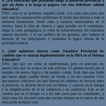
4. ¿En educación que problema niega el gobierno provincial y
que sin duda a la larga se pagara con una deficiente calidad
educativa?
NNL: este es un gobierno negador serial. Así como mira para otro
lado ante los innumerables problemas de fondo que afectan a todo el
territorio bonaerense, desde rutas y caminos instrasitables en el
interior, hasta la falta de cloacas y agua potable en el conurbano,
niega la crisis pedagógica, la crisis en infraestructura, los bajísimos
salarios docentes, y el uso político de los gremios, que vulnera el
derecho de los trabajadores y bastardea la lógica misma de la
actividad sindical.
5. ¿Qué opiniones merece como Senadora Provincial los
cambios que se estarán implementando en la PBA en el Sistema
Educativo?
NNL: hay que ver cómo se implementan, pero en principio me
parece bien que se avance en esta reforma. El planteo hecho por el
ministro me parece lógico y de sentido común. Está claro que había
que hacer algún cambio fuerte, de fondo, y en eso estamos. Creo
que quienes criticaron con más dureza los cambios, no leyeron antes
el proyecto, se dejaron llevar por los títulos, y cayeron en la trampa
y la simplificación de la no repitencia o no repitencia. Este es un
cambio que en el tiempo va a ser más justo para los estudiantes, y
mejor para los docentes para que puedan trabajar en el marco de una
educación inclusiva real.