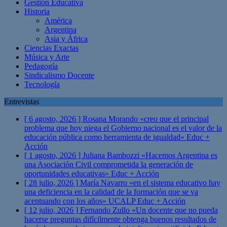
Gestión Educativa
Historia
América
Argentina
Asia y África
Ciencias Exactas
Música y Arte
Pedagogía
Sindicalismo Docente
Tecnología
Entrevistas
[ 6 agosto, 2026 ]
Rosana Morando «creo que el principal
problema que hoy niega el Gobierno nacional es el valor de la
educación pública como herramienta de igualdad»
Educ +
Acción
[ 1 agosto, 2026 ]
Juliana Bambozzi «Hacemos Argentina es
una Asociación Civil comprometida la generación de
oportunidades educativas»
Educ + Acción
[ 28 julio, 2026 ]
María Navarro «en el sistema educativo hay
una deficiencia en la calidad de la formación que se va
acentuando con los años» UCALP
Educ + Acción
[ 12 julio, 2026 ]
Fernando Zullo «Un docente que no pueda
hacerse preguntas difícilmente obtenga buenos resultados de