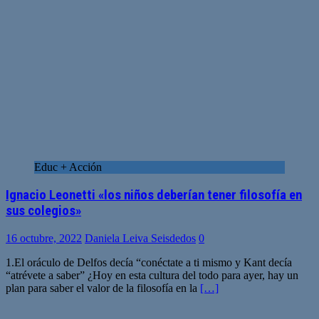
Educ + Acción
Ignacio Leonetti «los niños deberían tener filosofía en
sus colegios»
16 octubre, 2022
Daniela Leiva Seisdedos
0
1.El oráculo de Delfos decía “conéctate a ti mismo y Kant decía
“atrévete a saber” ¿Hoy en esta cultura del todo para ayer, hay un
plan para saber el valor de la filosofía en la
[…]