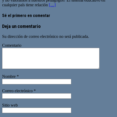
y no valoramos a nuestros pedagogos? El sistema educativo en
cualquier país tiene relación
[…]
Sé el primero en comentar
Deja un comentario
Su dirección de correo electrónico no será publicada.
Comentario
Nombre
*
Correo electrónico
*
Sitio web