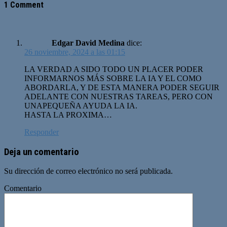
1 Comment
Edgar David Medina
dice:
26 noviembre, 2024 a las 01:15
LA VERDAD A SIDO TODO UN PLACER PODER
INFORMARNOS MÁS SOBRE LA IA Y EL COMO
ABORDARLA, Y DE ESTA MANERA PODER SEGUIR
ADELANTE CON NUESTRAS TAREAS, PERO CON
UNAPEQUEÑA AYUDA LA IA.
HASTA LA PROXIMA…
Responder
Deja un comentario
Su dirección de correo electrónico no será publicada.
Comentario