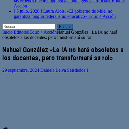
las órdenes que le imponga a la inteligencia artificial»
Educ +
Acción
[ 5 julio, 2026 ]
Laura Aloisi «El gobierno de Milei no
garantiza ningún federalismo educativo»
Educ + Acción
Buscar:
Inicio
Editorial
Educ + Acción
Nahuel González «La IA no hará
obsoletos a los docentes, pero transformará su rol»
Nahuel González «La IA no hará obsoletos a
los docentes, pero transformará su rol»
29 septiembre, 2024
Daniela Leiva Seisdedos
1