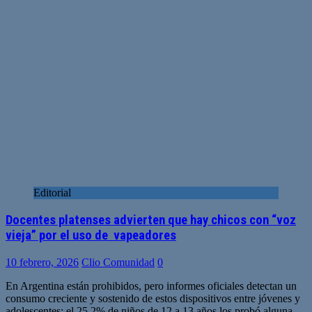
Editorial
Docentes platenses advierten que hay chicos con “voz
vieja” por el uso de vapeadores
10 febrero, 2026
Clio Comunidad
0
En Argentina están prohibidos, pero informes oficiales detectan un
consumo creciente y sostenido de estos dispositivos entre jóvenes y
adolescentes: el 25,2% de niños de 12 a 13 años los probó alguna