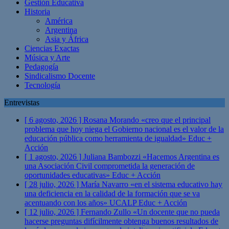
Gestión Educativa
Historia
América
Argentina
Asia y África
Ciencias Exactas
Música y Arte
Pedagogía
Sindicalismo Docente
Tecnología
Entrevistas
[ 6 agosto, 2026 ]
Rosana Morando «creo que el principal
problema que hoy niega el Gobierno nacional es el valor de la
educación pública como herramienta de igualdad»
Educ +
Acción
[ 1 agosto, 2026 ]
Juliana Bambozzi «Hacemos Argentina es
una Asociación Civil comprometida la generación de
oportunidades educativas»
Educ + Acción
[ 28 julio, 2026 ]
María Navarro «en el sistema educativo hay
una deficiencia en la calidad de la formación que se va
acentuando con los años» UCALP
Educ + Acción
[ 12 julio, 2026 ]
Fernando Zullo «Un docente que no pueda
hacerse preguntas difícilmente obtenga buenos resultados de