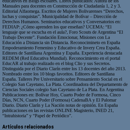
educativos en Blogs escolares. Libros publicados: Autora de los
Manuales para docentes en Construcción de Ciudadanía 1, 2 y 3.
Editorial Alfaomega. Escritos de Mujeres Bolivarenses “Derechos,
luchas y conquistas”. Municipalidad de Bolívar – Dirección de
Derechos Humanos. Seminarios educativos y Conversatorios en:
FEDIAP: ¿Cómo aprenden los que enseñan? UCEMA: “El
lenguaje que se escucha en el aula?, Foro Scouts de Argentina “El
Trabajo Decente”. Fundación Emocionar, Misiones con La
Educación a Distancia sin Distancia. Reconocimineto en España
Empoderamiento Femenino y Educativo de Invery Crea España.
Editores de Santillana Argentina y España. Experiencia destacada
REDEM (Red Educativa Mundial). Reconocimiento en el portal
EducAR al trabajo realizado en el blog Clio y sus Secretos.
Distinguida por el Diario Clarín entre los 13 docentes del año 2013.
Nombrado entre los 10 blogs favoritos. Editores de Santillana
España. Talleres Pre Universitario sobre Pensamiento Social en el
Colegio San Cayetano, La Plata. Coordinadora del Departamento de
Ciencias Sociales colegio San Cayetano de La Plata. En Argentina
Publicaciones en: Bolívar Hoy, Cuarto Poder de Formosa, Cinco
Días, NCN, Cuarto Poder (Formosa) CadenaBA y El Palomar
Diario. Diario Clarín y La Nación notas de opinión. En España
publicaciones en las revistas ONLINE Magisterio, INED 21,
“Intrahistoria” y “Papel de Periódico”.
Sitio
Facebook
Twitter
YouTube
web
Artículos relacionados