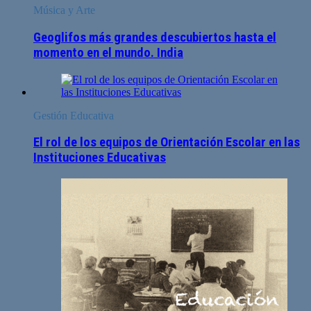
Música y Arte
Geoglifos más grandes descubiertos hasta el
momento en el mundo. India
Gestión Educativa
El rol de los equipos de Orientación Escolar en las
Instituciones Educativas