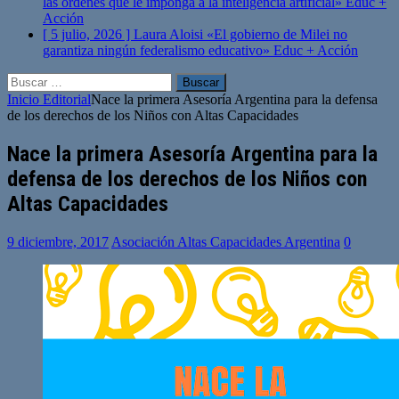
las órdenes que le imponga a la inteligencia artificial»
Educ +
Acción
[ 5 julio, 2026 ]
Laura Aloisi «El gobierno de Milei no
garantiza ningún federalismo educativo»
Educ + Acción
Buscar:
Inicio
Editorial
Nace la primera Asesoría Argentina para la defensa
de los derechos de los Niños con Altas Capacidades
Nace la primera Asesoría Argentina para la
defensa de los derechos de los Niños con
Altas Capacidades
9 diciembre, 2017
Asociación Altas Capacidades Argentina
0