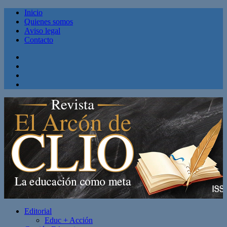
Inicio
Quienes somos
Aviso legal
Contacto
Facebook
Twitter
Linkedin
Youtube
Editorial
Educ + Acción