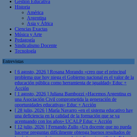
Gestión Educativa
Historia
América
Argentina
Asia y África
Ciencias Exactas
Música y Arte
Pedagogía
Sindicalismo Docente
Tecnología
Entrevistas
[ 6 agosto, 2026 ]
Rosana Morando «creo que el principal
problema que hoy niega el Gobierno nacional es el valor de la
educación pública como herramienta de igualdad»
Educ +
Acción
[ 1 agosto, 2026 ]
Juliana Bambozzi «Hacemos Argentina es
una Asociación Civil comprometida la generación de
oportunidades educativas»
Educ + Acción
[ 28 julio, 2026 ]
María Navarro «en el sistema educativo hay
una deficiencia en la calidad de la formación que se va
acentuando con los años» UCALP
Educ + Acción
[ 12 julio, 2026 ]
Fernando Zullo «Un docente que no pueda
hacerse preguntas difícilmente obtenga buenos resultados de