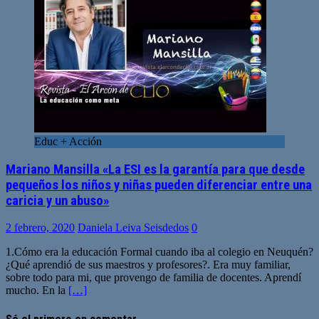
Educ + Acción
Mariano Mansilla «La ESI es la garantía para que desde
pequeños los niños y niñas pueden diferenciar entre una
caricia y un abuso»
2 febrero, 2020
Daniela Leiva Seisdedos
0
1.Cómo era la educación Formal cuando iba al colegio en Neuquén?
¿Qué aprendió de sus maestros y profesores?. Era muy familiar,
sobre todo para mi, que provengo de familia de docentes. Aprendí
mucho. En la
[…]