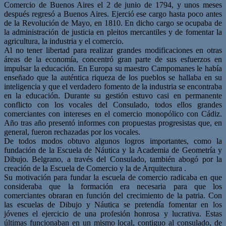
Comercio de Buenos Aires el 2 de junio de 1794, y unos meses
después regresó a Buenos Aires. Ejerció ese cargo hasta poco antes
de la Revolución de Mayo, en 1810. En dicho cargo se ocupaba de
la administración de justicia en pleitos mercantiles y de fomentar la
agricultura, la industria y el comercio.
Al no tener libertad para realizar grandes modificaciones en otras
áreas de la economía, concentró gran parte de sus esfuerzos en
impulsar la educación. En Europa su maestro Campomanes le había
enseñado que la auténtica riqueza de los pueblos se hallaba en su
inteligencia y que el verdadero fomento de la industria se encontraba
en la educación. Durante su gestión estuvo casi en permanente
conflicto con los vocales del Consulado, todos ellos grandes
comerciantes con intereses en el comercio monopólico con Cádiz.
Año tras año presentó informes con propuestas progresistas que, en
general, fueron rechazadas por los vocales.
De todos modos obtuvo algunos logros importantes, como la
fundación de la Escuela de Náutica y la Academia de Geometría y
Dibujo. Belgrano, a través del Consulado, también abogó por la
creación de la Escuela de Comercio y la de Arquitectura .
Su motivación para fundar la escuela de comercio radicaba en que
consideraba que la formación era necesaria para que los
comerciantes obraran en función del crecimiento de la patria. Con
las escuelas de Dibujo y Náutica se pretendía fomentar en los
jóvenes el ejercicio de una profesión honrosa y lucrativa. Estas
últimas funcionaban en un mismo local, contiguo al consulado, de