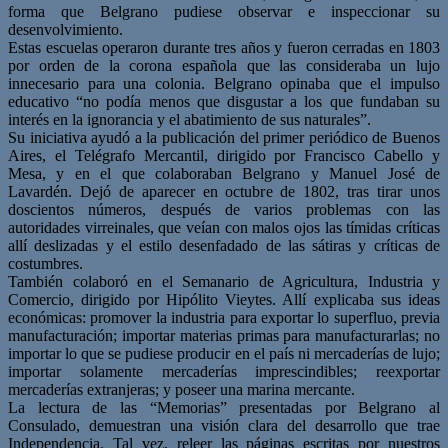
forma que Belgrano pudiese observar e inspeccionar su
desenvolvimiento.
Estas escuelas operaron durante tres años y fueron cerradas en 1803
por orden de la corona española que las consideraba un lujo
innecesario para una colonia. Belgrano opinaba que el impulso
educativo “no podía menos que disgustar a los que fundaban su
interés en la ignorancia y el abatimiento de sus naturales”.
Su iniciativa ayudó a la publicación del primer periódico de Buenos
Aires, el Telégrafo Mercantil, dirigido por Francisco Cabello y
Mesa, y en el que colaboraban Belgrano y Manuel José de
Lavardén. Dejó de aparecer en octubre de 1802, tras tirar unos
doscientos números, después de varios problemas con las
autoridades virreinales, que veían con malos ojos las tímidas críticas
allí deslizadas y el estilo desenfadado de las sátiras y críticas de
costumbres.
También colaboró en el Semanario de Agricultura, Industria y
Comercio, dirigido por Hipólito Vieytes. Allí explicaba sus ideas
económicas: promover la industria para exportar lo superfluo, previa
manufacturación; importar materias primas para manufacturarlas; no
importar lo que se pudiese producir en el país ni mercaderías de lujo;
importar solamente mercaderías imprescindibles; reexportar
mercaderías extranjeras; y poseer una marina mercante.
La lectura de las “Memorias” presentadas por Belgrano al
Consulado, demuestran una visión clara del desarrollo que trae
Independencia. Tal vez, releer las páginas escritas por nuestros