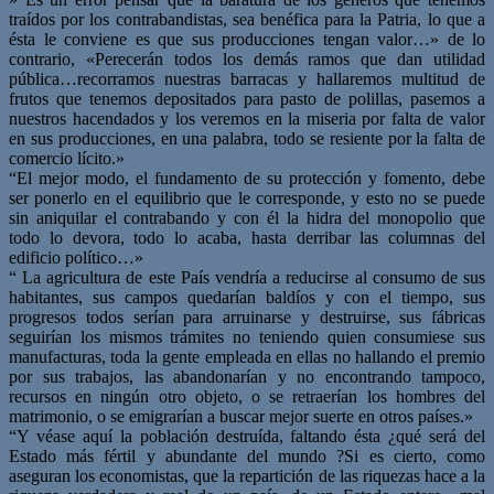
traídos por los contrabandistas, sea benéfica para la Patria, lo que a
ésta le conviene es que sus producciones tengan valor…» de lo
contrario, «Perecerán todos los demás ramos que dan utilidad
pública…recorramos nuestras barracas y hallaremos multitud de
frutos que tenemos depositados para pasto de polillas, pasemos a
nuestros hacendados y los veremos en la miseria por falta de valor
en sus producciones, en una palabra, todo se resiente por la falta de
comercio lícito.»
“El mejor modo, el fundamento de su protección y fomento, debe
ser ponerlo en el equilibrio que le corresponde, y esto no se puede
sin aniquilar el contrabando y con él la hidra del monopolio que
todo lo devora, todo lo acaba, hasta derribar las columnas del
edificio político…»
“ La agricultura de este País vendría a reducirse al consumo de sus
habitantes, sus campos quedarían baldíos y con el tiempo, sus
progresos todos serían para arruinarse y destruirse, sus fábricas
seguirían los mismos trámites no teniendo quien consumiese sus
manufacturas, toda la gente empleada en ellas no hallando el premio
por sus trabajos, las abandonarían y no encontrando tampoco,
recursos en ningún otro objeto, o se retraerían los hombres del
matrimonio, o se emigrarían a buscar mejor suerte en otros países.»
“Y véase aquí la población destruída, faltando ésta ¿qué será del
Estado más fértil y abundante del mundo ?Si es cierto, como
aseguran los economistas, que la repartición de las riquezas hace a la