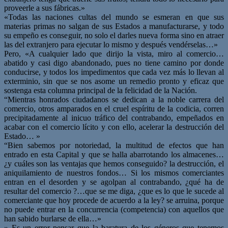
proveerle a sus fábricas.»
«Todas las naciones cultas del mundo se esmeran en que sus
materias primas no salgan de sus Estados a manufacturarse, y todo
su empeño es conseguir, no solo el darles nueva forma sino en atraer
las del extranjero para ejecutar lo mismo y después vendérselas…»
Pero, «A cualquier lado que dirijo la vista, miro al comercio…
abatido y casi digo abandonado, pues no tiene camino por donde
conducirse, y todos los impedimentos que cada vez más lo llevan al
exterminio, sin que se nos asome un remedio pronto y eficaz que
sostenga esta columna principal de la felicidad de la Nación.
“Mientras honrados ciudadanos se dedican a la noble carrera del
comercio, otros amparados en el cruel espíritu de la codicia, corren
precipitadamente al inicuo tráfico del contrabando, empeñados en
acabar con el comercio lícito y con ello, acelerar la destrucción del
Estado… »
“Bien sabemos por notoriedad, la multitud de efectos que han
entrado en esta Capital y que se halla abarrotando los almacenes…
¿y cuáles son las ventajas que hemos conseguido? la destrucción, el
aniquilamiento de nuestros fondos… Si los mismos comerciantes
entran en el desorden y se agolpan al contrabando, ¿qué ha de
resultar del comercio ?…que se me diga, ¿que es lo que le sucede al
comerciante que hoy procede de acuerdo a la ley? se arruina, porque
no puede entrar en la concurrencia (competencia) con aquellos que
han sabido burlarse de ella…»
» Es un error pensar que la baratura de los géneros que tenemos