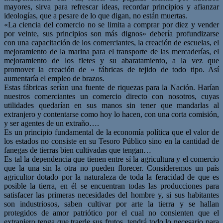
mayores, sirva para refrescar ideas, recordar principios y afianzar
ideologías, que a pesare de lo que digan, no están muertas.
«La ciencia del comercio no se limita a comprar por diez y vender
por veinte, sus principios son más dignos» debería profundizarse
con una capacitación de los comerciantes, la creación de escuelas, el
mejoramiento de la marina para el transporte de las mercaderías, el
mejoramiento de los fletes y su abaratamiento, a la vez que
promover la creación de » fábricas de tejido de todo tipo. Así
aumentaría el empleo de brazos.
Estas fábricas serían una fuente de riquezas para la Nación. Harían
nuestros comerciantes un comercio directo con nosotros, cuyas
utilidades quedarían en sus manos sin tener que mandarlas al
extranjero y contentarse como hoy lo hacen, con una corta comisión,
y ser agentes de un extraño….
Es un principio fundamental de la economía política que el valor de
los estados no consiste en su Tesoro Público sino en la cantidad de
fanegas de tierras bien cultivadas que tengan…
Es tal la dependencia que tienen entre sí la agricultura y el comercio
que la una sin la otra no pueden florecer. Consideremos un país
agricultor dotado por la naturaleza de toda la feracidad de que es
posible la tierra, en él se encuentran todas las producciones para
satisfacer las primeras necesidades del hombre y, si sus habitantes
son industriosos, saben cultivar por arte la tierra y se hallan
protegidos de amor patriótico por el cual no consienten que el
extranjero tenga que traerle sus frutos, tendrá todo lo necesario para