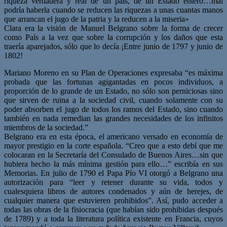
riqueza verdadera y real de un país, de un Estado entero…mal
podría haberla cuando se reducen las riquezas a unas cuantas manos
que arrancan el jugo de la patria y la reducen a la miseria»
Clara era la visión de Manuel Belgrano sobre la forma de crecer
como País a la vez que sobre la corrupción y los daños que esta
traería aparejados, sólo que lo decía ¡Entre junio de 1797 y junio de
1802!
Mariano Moreno en su Plan de Operaciones expresaba “es máxima
probada que las fortunas agigantadas en pocos individuos, a
proporción de lo grande de un Estado, no sólo son perniciosas sino
que sirven de ruina a la sociedad civil, cuando solamente con su
poder absorben el jugo de todos los ramos del Estado, sino cuando
también en nada remedian las grandes necesidades de los infinitos
miembros de la sociedad.”
Belgrano era en esta época, el americano versado en economía de
mayor prestigio en la corte española. “Creo que a esto debí que me
colocaran en la Secretaría del Consulado de Buenos Aires…sin que
hubiera hecho la más mínima gestión para ello…” escribía en sus
Memorias. En julio de 1790 el Papa Pío VI otorgó a Belgrano una
autorización para “leer y retener durante su vida, todos y
cualesquiera libros de autores condenados y aún de herejes, de
cualquier manera que estuvieren prohibidos”. Así, pudo acceder a
todas las obras de la fisiocracia (que habían sido prohibidas después
de 1789) y a toda la literatura política existente en Francia, cuyos