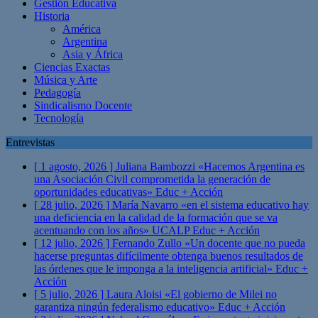
Gestión Educativa
Historia
América
Argentina
Asia y África
Ciencias Exactas
Música y Arte
Pedagogía
Sindicalismo Docente
Tecnología
Entrevistas
[ 1 agosto, 2026 ]
Juliana Bambozzi «Hacemos Argentina es
una Asociación Civil comprometida la generación de
oportunidades educativas»
Educ + Acción
[ 28 julio, 2026 ]
María Navarro «en el sistema educativo hay
una deficiencia en la calidad de la formación que se va
acentuando con los años» UCALP
Educ + Acción
[ 12 julio, 2026 ]
Fernando Zullo «Un docente que no pueda
hacerse preguntas difícilmente obtenga buenos resultados de
las órdenes que le imponga a la inteligencia artificial»
Educ +
Acción
[ 5 julio, 2026 ]
Laura Aloisi «El gobierno de Milei no
garantiza ningún federalismo educativo»
Educ + Acción