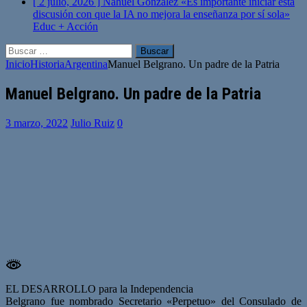
[ 2 julio, 2026 ]
Nahuel González «Es importante iniciar esta
discusión con que la IA no mejora la enseñanza por sí sola»
Educ + Acción
Buscar:
Inicio
Historia
Argentina
Manuel Belgrano. Un padre de la Patria
Manuel Belgrano. Un padre de la Patria
3 marzo, 2022
Julio Ruiz
0
EL DESARROLLO para la Independencia
Belgrano fue nombrado Secretario «Perpetuo» del Consulado de