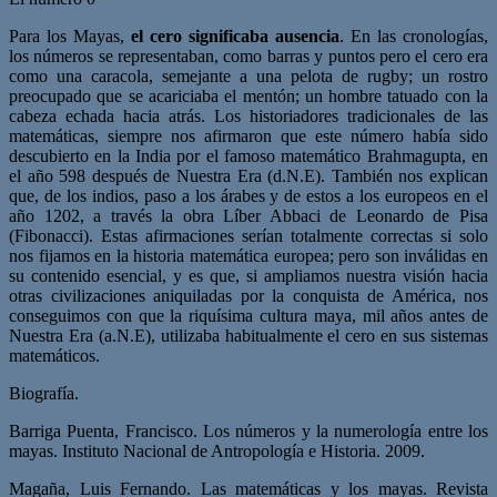
Para los Mayas,
el cero significaba ausencia
. En las cronologías,
los números se representaban, como barras y puntos pero el cero era
como una caracola, semejante a una pelota de rugby; un rostro
preocupado que se acariciaba el mentón; un hombre tatuado con la
cabeza echada hacia atrás.
Los historiadores tradicionales de las
matemáticas, siempre nos afirmaron que este número había sido
descubierto en la India por el famoso matemático Brahmagupta, en
el año 598 después de Nuestra Era (d.N.E). También nos explican
que, de los indios, paso a los árabes y de estos a los europeos en el
año 1202, a través la obra Líber Abbaci de Leonardo de Pisa
(Fibonacci). Estas afirmaciones serían totalmente correctas si solo
nos fijamos en la historia matemática europea; pero son inválidas en
su contenido esencial, y es que, si ampliamos nuestra visión hacia
otras civilizaciones aniquiladas por la conquista de América, nos
conseguimos con que la riquísima cultura maya, mil años antes de
Nuestra Era (a.N.E), utilizaba habitualmente el cero en sus sistemas
matemáticos.
Biografía.
Barriga Puenta, Francisco. Los números y la numerología entre los
mayas. Instituto Nacional de Antropología e Historia. 2009.
Magaña, Luis Fernando. Las matemáticas y los mayas. Revista