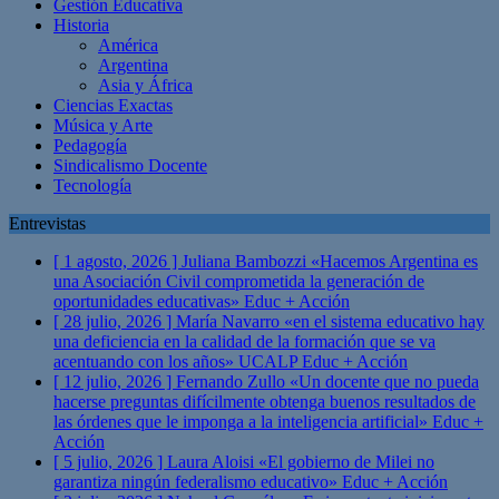
Gestión Educativa
Historia
América
Argentina
Asia y África
Ciencias Exactas
Música y Arte
Pedagogía
Sindicalismo Docente
Tecnología
Entrevistas
[ 1 agosto, 2026 ]
Juliana Bambozzi «Hacemos Argentina es
una Asociación Civil comprometida la generación de
oportunidades educativas»
Educ + Acción
[ 28 julio, 2026 ]
María Navarro «en el sistema educativo hay
una deficiencia en la calidad de la formación que se va
acentuando con los años» UCALP
Educ + Acción
[ 12 julio, 2026 ]
Fernando Zullo «Un docente que no pueda
hacerse preguntas difícilmente obtenga buenos resultados de
las órdenes que le imponga a la inteligencia artificial»
Educ +
Acción
[ 5 julio, 2026 ]
Laura Aloisi «El gobierno de Milei no
garantiza ningún federalismo educativo»
Educ + Acción