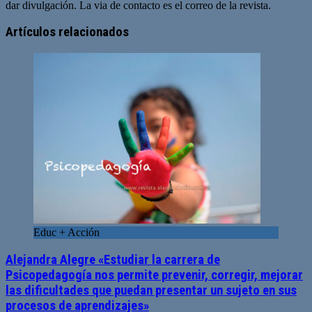
dar divulgación. La via de contacto es el correo de la revista.
Sitio
web
Artículos relacionados
Educ + Acción
Alejandra Alegre «Estudiar la carrera de
Psicopedagogía nos permite prevenir, corregir, mejorar
las dificultades que puedan presentar un sujeto en sus
procesos de aprendizajes»