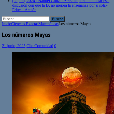
[ 2 julio, 2026 ]
Nahuel González «Es importante iniciar esta
discusión con que la IA no mejora la enseñanza por sí sola»
Educ + Acción
Buscar:
Inicio
Ciencias Exactas
Matemáticas
Los números Mayas
Los números Mayas
21 junio, 2025
Clio Comunidad
0