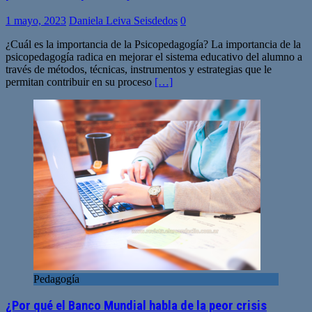
1 mayo, 2023
Daniela Leiva Seisdedos
0
¿Cuál es la importancia de la Psicopedagogía? La importancia de la
psicopedagogía radica en mejorar el sistema educativo del alumno a
través de métodos, técnicas, instrumentos y estrategias que le
permitan contribuir en su proceso
[…]
Pedagogía
¿Por qué el Banco Mundial habla de la peor crisis