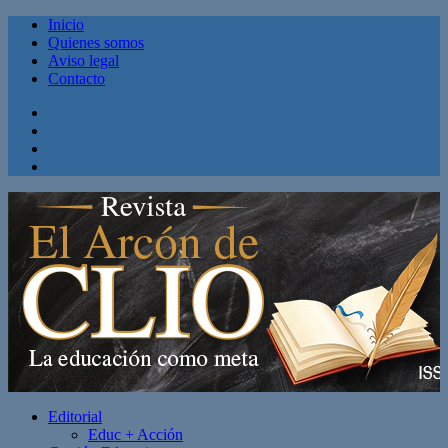
Inicio
Quienes somos
Aviso legal
Contacto
Facebook
Twitter
Linkedin
Youtube
Editorial
Educ + Acción