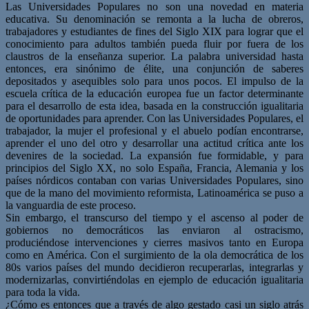
Las Universidades Populares no son una novedad en materia
educativa. Su denominación se remonta a la lucha de obreros,
trabajadores y estudiantes de fines del Siglo XIX para lograr que el
conocimiento para adultos también pueda fluir por fuera de los
claustros de la enseñanza superior. La palabra universidad hasta
entonces, era sinónimo de élite, una conjunción de saberes
depositados y asequibles solo para unos pocos. El impulso de la
escuela crítica de la educación europea fue un factor determinante
para el desarrollo de esta idea, basada en la construcción igualitaria
de oportunidades para aprender. Con las Universidades Populares, el
trabajador, la mujer el profesional y el abuelo podían encontrarse,
aprender el uno del otro y desarrollar una actitud crítica ante los
devenires de la sociedad. La expansión fue formidable, y para
principios del Siglo XX, no solo España, Francia, Alemania y los
países nórdicos contaban con varias Universidades Populares, sino
que de la mano del movimiento reformista, Latinoamérica se puso a
la vanguardia de este proceso.
Sin embargo, el transcurso del tiempo y el ascenso al poder de
gobiernos no democráticos las enviaron al ostracismo,
produciéndose intervenciones y cierres masivos tanto en Europa
como en América. Con el surgimiento de la ola democrática de los
80s varios países del mundo decidieron recuperarlas, integrarlas y
modernizarlas, convirtiéndolas en ejemplo de educación igualitaria
para toda la vida.
¿Cómo es entonces que a través de algo gestado casi un siglo atrás