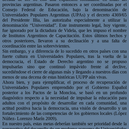
provincias argentinas. Pasaron entonces a ser coordinadas por el
Consejo Federal de Educación, bajo la denominación de
Universidades Populares Argentinas (UPAs) y el decreto 4369/65
del Presidente Illia, las autorizaba especialmente a utilizar la
denominación “Universidad”. Este instrumento legal, hoy vigente,
fue ignorado por la dictadura de Videla, que les impuso el nombre
de Institutos Argentinos de Capacitación. Estos últimos hechos y
otros posteriores, llevaron a su declinación y a una falta de
coordinación entre las sobrevivientes.
Sin embargo, y a diferencia de lo sucedido en otros países con una
fuerte cultura en Universidades Populares, tras la vuelta de la
democracia, el Estado de Derecho argentino no se propuso
impulsarlas sino que continuó impávido frente al declive,
sucediéndose el cierre de algunas más y llegando a nuestros días con
menos de una decena de estas históricas UUPP aún vivas.
Ahora bien, y para ejemplificar, el proceso de recuperación de
Universidades Populares emprendido por el Gobierno Español
posterior a los Pactos de la Moncloa, se basó en un profundo
diagnóstico respecto a la necesidad de impulsar la educación para
adultos con el propósito de desarrollar en cada comunidad, una
actitud positiva hacia la democracia, una visión de desarrollo y un
fortalecimiento de las competencias de los gobiernos locales (López
Núñez- Lorenzo Marín 2009).
En nuestro país, estas metas deberían también ser prioridad desde la
perspectiva del desarrollo de un moderno esquema de Universidades