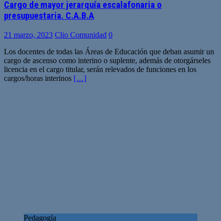
Cargo de mayor jerarquía escalafonaria o
presupuestaria. C.A.B.A
21 marzo, 2023
Clio Comunidad
0
Los docentes de todas las Áreas de Educación que deban asumir un
cargo de ascenso como interino o suplente, además de otorgárseles
licencia en el cargo titular, serán relevados de funciones en los
cargos/horas interinos
[…]
Pedagogía