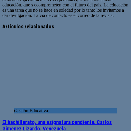
educación, que s ecomprometen con el futuro del país. La educación
es una tarea que no se hace en soledad por lo tanto los invitamos a
dar divulgación. La via de contacto es el correo de la revista.
Sitio
web
Artículos relacionados
Gestión Educativa
El bachillerato, una asignatura pendiente. Carlos
Gimenez Lizardo. Venezuela