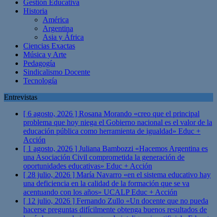
Gestión Educativa
Historia
América
Argentina
Asia y África
Ciencias Exactas
Música y Arte
Pedagogía
Sindicalismo Docente
Tecnología
Entrevistas
[ 6 agosto, 2026 ]
Rosana Morando «creo que el principal
problema que hoy niega el Gobierno nacional es el valor de la
educación pública como herramienta de igualdad»
Educ +
Acción
[ 1 agosto, 2026 ]
Juliana Bambozzi «Hacemos Argentina es
una Asociación Civil comprometida la generación de
oportunidades educativas»
Educ + Acción
[ 28 julio, 2026 ]
María Navarro «en el sistema educativo hay
una deficiencia en la calidad de la formación que se va
acentuando con los años» UCALP
Educ + Acción
[ 12 julio, 2026 ]
Fernando Zullo «Un docente que no pueda
hacerse preguntas difícilmente obtenga buenos resultados de