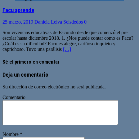
Facu aprende
25 marzo, 2019
Daniela Leiva Seisdedos
0
Son vivencias educativas de Facundo desde que comenzó el pre
escolar hasta diciembre 2018. 1. ¿Nos puede contar como es Facu?
¿Cuál es su dificultad? Facu es alegre, cariñoso inquieto y
caprichoso. Tuvo una parálisis
[…]
Sé el primero en comentar
Deja un comentario
Su dirección de correo electrónico no será publicada.
Comentario
Nombre
*