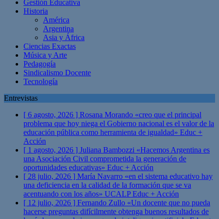
Gestión Educativa
Historia
América
Argentina
Asia y África
Ciencias Exactas
Música y Arte
Pedagogía
Sindicalismo Docente
Tecnología
Entrevistas
[ 6 agosto, 2026 ]
Rosana Morando «creo que el principal
problema que hoy niega el Gobierno nacional es el valor de la
educación pública como herramienta de igualdad»
Educ +
Acción
[ 1 agosto, 2026 ]
Juliana Bambozzi «Hacemos Argentina es
una Asociación Civil comprometida la generación de
oportunidades educativas»
Educ + Acción
[ 28 julio, 2026 ]
María Navarro «en el sistema educativo hay
una deficiencia en la calidad de la formación que se va
acentuando con los años» UCALP
Educ + Acción
[ 12 julio, 2026 ]
Fernando Zullo «Un docente que no pueda
hacerse preguntas difícilmente obtenga buenos resultados de