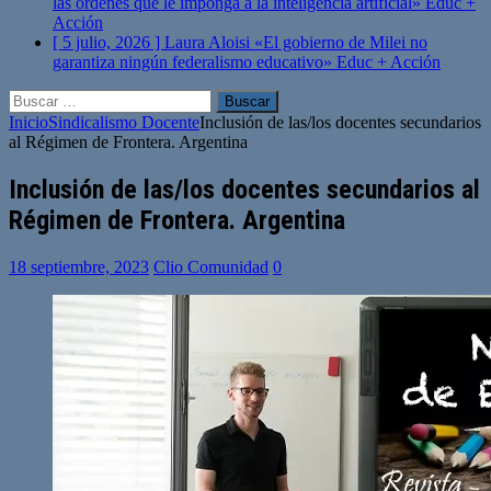
las órdenes que le imponga a la inteligencia artificial»
Educ +
Acción
[ 5 julio, 2026 ]
Laura Aloisi «El gobierno de Milei no
garantiza ningún federalismo educativo»
Educ + Acción
Buscar:
Inicio
Sindicalismo Docente
Inclusión de las/los docentes secundarios
al Régimen de Frontera. Argentina
Inclusión de las/los docentes secundarios al
Régimen de Frontera. Argentina
18 septiembre, 2023
Clio Comunidad
0