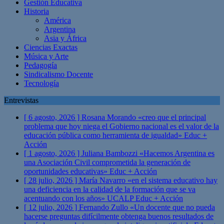
Gestión Educativa
Historia
América
Argentina
Asia y África
Ciencias Exactas
Música y Arte
Pedagogía
Sindicalismo Docente
Tecnología
Entrevistas
[ 6 agosto, 2026 ]
Rosana Morando «creo que el principal
problema que hoy niega el Gobierno nacional es el valor de la
educación pública como herramienta de igualdad»
Educ +
Acción
[ 1 agosto, 2026 ]
Juliana Bambozzi «Hacemos Argentina es
una Asociación Civil comprometida la generación de
oportunidades educativas»
Educ + Acción
[ 28 julio, 2026 ]
María Navarro «en el sistema educativo hay
una deficiencia en la calidad de la formación que se va
acentuando con los años» UCALP
Educ + Acción
[ 12 julio, 2026 ]
Fernando Zullo «Un docente que no pueda
hacerse preguntas difícilmente obtenga buenos resultados de