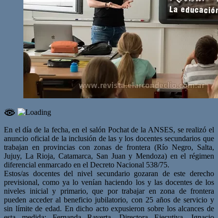
En el día de la fecha, en el salón Pochat de la ANSES, se realizó el
anuncio oficial de la inclusión de las y los docentes secundarios que
trabajan en provincias con zonas de frontera (Río Negro, Salta,
Jujuy, La Rioja, Catamarca, San Juan y Mendoza) en el régimen
diferencial enmarcado en el Decreto Nacional 538/75.
Estos/as docentes del nivel secundario gozaran de este derecho
previsional, como ya lo venían haciendo los y las docentes de los
niveles inicial y primario, que por trabajar en zona de frontera
pueden acceder al beneficio jubilatorio, con 25 años de servicio y
sin límite de edad. En dicho acto expusieron sobre los alcances de
esta medida: Fernanda Raverta, Directora Ejecutiva, Ignacio