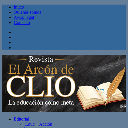
Inicio
Quienes somos
Aviso legal
Contacto
Facebook
Twitter
Linkedin
Youtube
Editorial
Educ + Acción