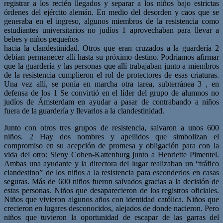
registrar a los recién llegados y separar a los niños bajo estrictas
órdenes del ejército alemán. En medio del desorden y caos que se
generaba en el ingreso, algunos miembros de la resistencia como
estudiantes universitarios no judíos 1 aprovechaban para llevar a
bebes y niños pequeños
hacia la clandestinidad. Otros que eran cruzados a la guardería 2
debían permanecer allí hasta su próximo destino. Podríamos afirmar
que la guardería y las personas que allí trabajaban junto a miembros
de la resistencia cumplieron el rol de protectores de esas criaturas.
Una vez allí, se ponía en marcha otra tarea, subterránea 3 , en
defensa de los 1 Se convirtió en el líder del grupo de alumnos no
judíos de Ámsterdam en ayudar a pasar de contrabando a niños
fuera de la guardería y llevarlos a la clandestinidad.
Junto con otros tres grupos de resistencia, salvaron a unos 600
niños. 2 Hay dos nombres y apellidos que simbolizan el
compromiso en su acepción de promesa y obligación para con la
vida del otro: Sieny Cohen-Kattenburg junto a Henriette Pimentel.
Ambas una ayudante y la directora del lugar realizaban un “tráfico
clandestino” de los niños a la resistencia para esconderlos en casas
seguras. Más de 600 niños fueron salvados gracias a la decisión de
estas personas. Niños que desaparecieron de los registros oficiales.
Niños que vivieron algunos años con identidad católica. Niños que
crecieron en lugares desconocidos, alejados de donde nacieron. Pero
niños que tuvieron la oportunidad de escapar de las garras del