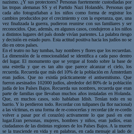
nazismo. ¿Y sus protectores? Personas fuertemente custodiadas por
las tropas alemanas SS y el Partido Nazi Holandés. Personas que
cada año fotografiaban a los niños como forma de registrar los
cambios producidos por el crecimiento y con la esperanza, que, una
vez finalizada la guerra, pudieron reunirse con sus familiares y ser
reconocidos. Que, además, en algunos casos, condujeron a los niños
a distintos lugares del país donde vivían parientes. La palabra riesgo
y decisión en estado puro. Esta actitud positiva hacia los judíos no se
dio en otros países.
En el teatro no hay tumbas, hay nombres y flores que los recuerdan.
La dimensión de la emocionalidad se identifica a cada paso dentro
del lugar. El monumento que se yergue al fondo sobre la base de
una estrella y que es tan alto que parece alcanzar el cielo, los
recuerda. Recuerda que más del 10% de la población en Ámsterdam
eran judíos. Que no existía prácticamente el antisemitismo. Que
fueron asesinados 102000 judíos, alrededor del 80% de la población
judía de los Países Bajos. Recuerda sus nombres, recuerda que eran
parte de familias que llevaban muchos años instaladas en Holanda.
Que, en muchos casos, solo hablaban Idish. Tenían todo en su
barrio. Y lo perdieron todo. Recordar con tulipanes (la flor nacional)
a las víctimas, es una forma de re-conocerlas y recordar (de re-cordis
volver a pasar por el corazón) activamente lo que pasó en este
lugar.Eran personas, mujeres, hombres y niños, eran judíos, eran
ciudadanos de las distintas regiones de los Países Bajos. A la muerte
se la trasciende en vida y en palabras, en cada mensaje al lado de