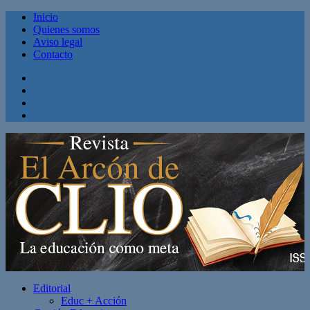
Inicio
Quienes somos
Aviso legal
Contacto
Facebook
Twitter
Linkedin
Youtube
Editorial
Educ + Acción