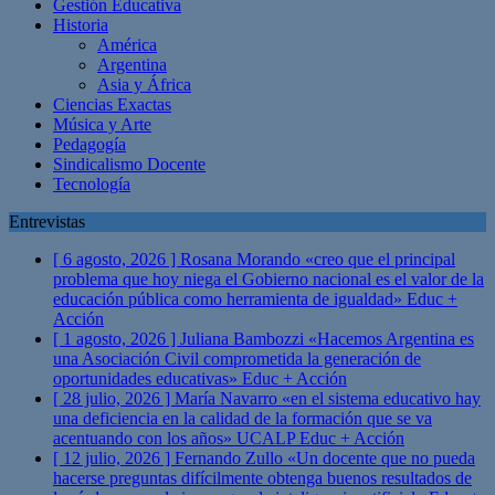
Gestión Educativa
Historia
América
Argentina
Asia y África
Ciencias Exactas
Música y Arte
Pedagogía
Sindicalismo Docente
Tecnología
Entrevistas
[ 6 agosto, 2026 ]
Rosana Morando «creo que el principal
problema que hoy niega el Gobierno nacional es el valor de la
educación pública como herramienta de igualdad»
Educ +
Acción
[ 1 agosto, 2026 ]
Juliana Bambozzi «Hacemos Argentina es
una Asociación Civil comprometida la generación de
oportunidades educativas»
Educ + Acción
[ 28 julio, 2026 ]
María Navarro «en el sistema educativo hay
una deficiencia en la calidad de la formación que se va
acentuando con los años» UCALP
Educ + Acción
[ 12 julio, 2026 ]
Fernando Zullo «Un docente que no pueda
hacerse preguntas difícilmente obtenga buenos resultados de