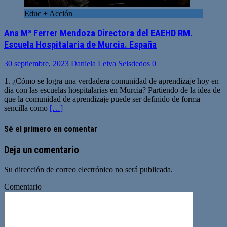
Educ + Acción
Ana Mª Ferrer Mendoza Directora del EAEHD RM.
Escuela Hospitalaria de Murcia. España
30 septiembre, 2023
Daniela Leiva Seisdedos
0
1. ¿Cómo se logra una verdadera comunidad de aprendizaje hoy en
dia con las escuelas hospitalarias en Murcia? Partiendo de la idea de
que la comunidad de aprendizaje puede ser definido de forma
sencilla como
[…]
Sé el primero en comentar
Deja un comentario
Su dirección de correo electrónico no será publicada.
Comentario