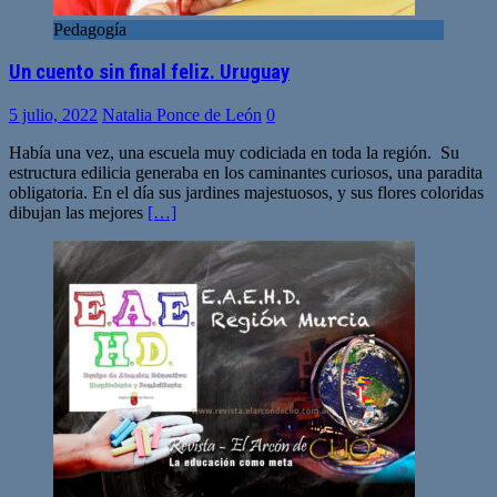
Pedagogía
Un cuento sin final feliz. Uruguay
5 julio, 2022
Natalia Ponce de León
0
Había una vez, una escuela muy codiciada en toda la región. Su
estructura edilicia generaba en los caminantes curiosos, una paradita
obligatoria. En el día sus jardines majestuosos, y sus flores coloridas
dibujan las mejores
[…]