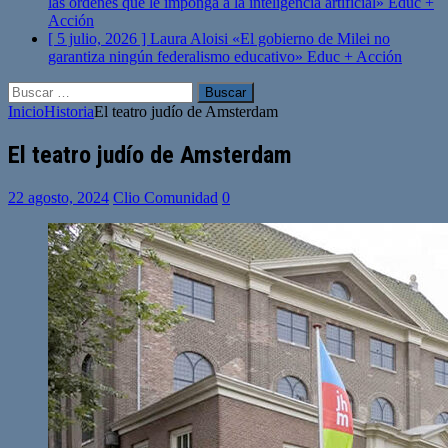
las órdenes que le imponga a la inteligencia artificial»
Educ +
Acción
[ 5 julio, 2026 ]
Laura Aloisi «El gobierno de Milei no
garantiza ningún federalismo educativo»
Educ + Acción
Buscar:
Inicio
Historia
El teatro judío de Amsterdam
El teatro judío de Amsterdam
22 agosto, 2024
Clio Comunidad
0