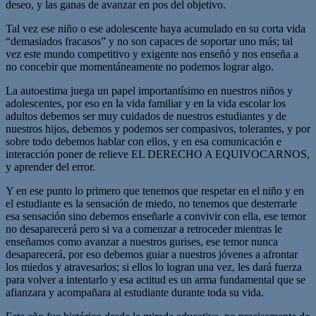
deseo, y las ganas de avanzar en pos del objetivo.
Tal vez ese niño o ese adolescente haya acumulado en su corta vida
“demasiados fracasos” y no son capaces de soportar uno más; tal
vez este mundo competitivo y exigente nos enseñó y nos enseña a
no concebir que momentáneamente no podemos lograr algo.
La autoestima juega un papel importantísimo en nuestros niños y
adolescentes, por eso en la vida familiar y en la vida escolar los
adultos debemos ser muy cuidados de nuestros estudiantes y de
nuestros hijos, debemos y podemos ser compasivos, tolerantes, y por
sobre todo debemos hablar con ellos, y en esa comunicación e
interacción poner de relieve EL DERECHO A EQUIVOCARNOS,
y aprender del error.
Y en ese punto lo primero que tenemos que respetar en el niño y en
el estudiante es la sensación de miedo, no tenemos que desterrarle
esa sensación sino debemos enseñarle a convivir con ella, ese temor
no desaparecerá pero si va a comenzar a retroceder mientras le
enseñamos como avanzar a nuestros gurises, ese temor nunca
desaparecerá, por eso debemos guiar a nuestros jóvenes a afrontar
los miedos y atravesarlos; si ellos lo logran una vez, les dará fuerza
para volver a intentarlo y esa actitud es un arma fundamental que se
afianzara y acompañara al estudiante durante toda su vida.