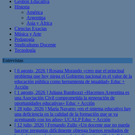
Gestión Educativa
Historia
América
Argentina
Asia y África
Ciencias Exactas
Música y Arte
Pedagogía
Sindicalismo Docente
Tecnología
Entrevistas
[ 6 agosto, 2026 ]
Rosana Morando «creo que el principal
problema que hoy niega el Gobierno nacional es el valor de la
educación pública como herramienta de igualdad»
Educ +
Acción
[ 1 agosto, 2026 ]
Juliana Bambozzi «Hacemos Argentina es
una Asociación Civil comprometida la generación de
oportunidades educativas»
Educ + Acción
[ 28 julio, 2026 ]
María Navarro «en el sistema educativo hay
una deficiencia en la calidad de la formación que se va
acentuando con los años» UCALP
Educ + Acción
[ 12 julio, 2026 ]
Fernando Zullo «Un docente que no pueda
hacerse preguntas difícilmente obtenga buenos resultados de