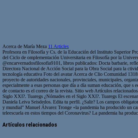
Acerca de María Meza
11 Articles
Profesora en Filosofía y Cs. de la Educación del Instituto Superior
del Ciclo de omplementación Universitaria en Filosofía por la Unive
@encarvernadosfilosofia9101, libros publicados: Docta barbarie, refl
Directora Nacional de Acción Social para la Obra Social para la cti
tecnología educativa Foto del avatar Acerca de Clio Comunidad 1318 Ar
proyecto de autoridades nacionales, provinciales, municipales, organ
especialmente a esas personas que día a día suman educación, que s ec
de contacto es el correo de la revista. Sitio web Artículos relaciona
Siglo XXI?. Tuaregs ¿Nómades en el Siglo XXI?. Tuaregs El escenari
Daniela Leiva Seisdedos. Edita tu perfil. ¿Salir? Los campos obliga
y mundial" Manuel Álvarez Tronge «la pandemia ha producido un cam
teleescuela en estos tiempos del Coronavirus? La pandemia ha produc
Artículos relacionados