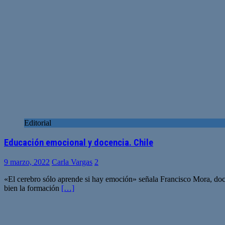
Editorial
Educación emocional y docencia. Chile
9 marzo, 2022
Carla Vargas
2
«El cerebro sólo aprende si hay emoción» señala Francisco Mora, doc
bien la formación
[…]