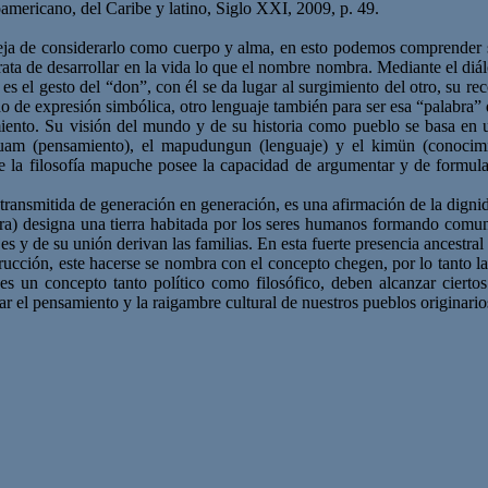
ricano, del Caribe y latino, Siglo XXI, 2009, p. 49.
leja de considerarlo como cuerpo y alma, en esto podemos comprender s
 trata de desarrollar en la vida lo que el nombre nombra. Mediante el di
 el gesto del “don”, con él se da lugar al surgimiento del otro, su rec
o de expresión simbólica, otro lenguaje también para ser esa “palabra” 
nto. Su visión del mundo y de su historia como pueblo se basa en un c
m (pensamiento), el mapudungun (lenguaje) y el kimün (conocimient
 la filosofía mapuche posee la capacidad de argumentar y de formular 
ransmitida de generación en generación, es una afirmación de la dign
rra) designa una tierra habitada por los seres humanos formando comu
jes y de su unión derivan las familias. En esta fuerte presencia ancestral
cción, este hacerse se nombra con el concepto chegen, por lo tanto la ta
s un concepto tanto político como filosófico, deben alcanzar ciertos 
r el pensamiento y la raigambre cultural de nuestros pueblos originario