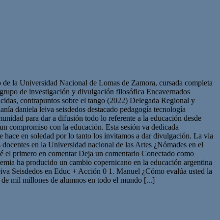
cho de la Universidad Nacional de Lomas de Zamora, cursada completa
grupo de investigación y divulgación filosófica Encavernados
icidas, contrapuntos sobre el tango (2022) Delegada Regional y
anía daniela leiva seisdedos destacado pedagogía tecnología
unidad para dar a difusión todo lo referente a la educación desde
o un compromiso con la educación. Esta sesión va dedicada
 hace en soledad por lo tanto los invitamos a dar divulgación. La via
os docentes en la Universidad nacional de las Artes ¿Nómades en el
 Sé el primero en comentar Deja un comentario Conectado como
demia ha producido un cambio copernicano en la educación argentina
eiva Seisdedos en Educ + Acción 0 1. Manuel ¿Cómo evalúa usted la
de mil millones de alumnos en todo el mundo [...]