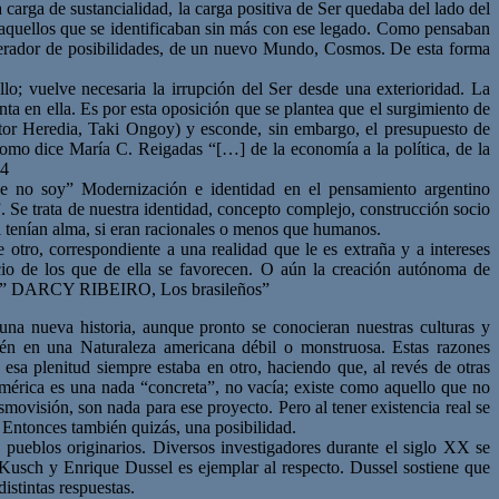
a carga de sustancialidad, la carga positiva de Ser quedaba del lado del
 aquellos que se identificaban sin más con ese legado. Como pensaban
generador de posibilidades, de un nuevo Mundo, Cosmos. De esta forma
lo; vuelve necesaria la irrupción del Ser desde una exterioridad. La
a en ella. Es por esta oposición que se plantea que el surgimiento de
tor Heredia, Taki Ongoy) y esconde, sin embargo, el presupuesto de
como dice María C. Reigadas “[…] de la economía a la política, de la
64
ue no soy” Modernización e identidad en el pensamiento argentino
 Se trata de nuestra identidad, concepto complejo, construcción socio
si tenían alma, si eran racionales o menos que humanos.
 otro, correspondiente a una realidad que le es extraña y a intereses
cio de los que de ella se favorecen. O aún la creación autónoma de
estas.” DARCY RIBEIRO, Los brasileños”
na nueva historia, aunque pronto se conocieran nuestras culturas y
bién en una Naturaleza americana débil o monstruosa. Estas razones
esa plenitud siempre estaba en otro, haciendo que, al revés de otras
e América es una nada “concreta”, no vacía; existe como aquello que no
smovisión, son nada para ese proyecto. Pero al tener existencia real se
. Entonces también quizás, una posibilidad.
pueblos originarios. Diversos investigadores durante el siglo XX se
o Kusch y Enrique Dussel es ejemplar al respecto. Dussel sostiene que
istintas respuestas.