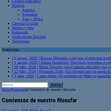
Gestión Educativa
Historia
América
Argentina
Asia y África
Ciencias Exactas
Música y Arte
Pedagogía
Sindicalismo Docente
Tecnología
Entrevistas
[ 6 agosto, 2026 ]
Rosana Morando «creo que el principal probl
[ 1 agosto, 2026 ]
Juliana Bambozzi «Hacemos Argentina es una
[ 28 julio, 2026 ]
María Navarro «en el sistema educativo hay 
[ 12 julio, 2026 ]
Fernando Zullo «Un docente que no pueda hacer
[ 5 julio, 2026 ]
Laura Aloisi «El gobierno de Milei no garanti
Buscar:
Inicio
Pedagogía
Comienzos de nuestro filosofar
Comienzos de nuestro filosofar
18 octubre, 2025
María Meza
0