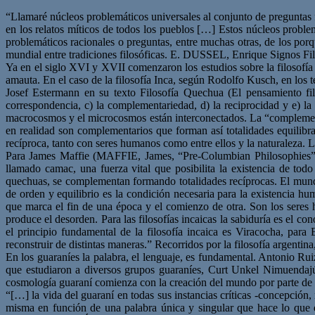
“Llamaré núcleos problemáticos universales al conjunto de preguntas
en los relatos míticos de todos los pueblos […] Estos núcleos probl
problemáticos racionales o preguntas, entre muchas otras, de los porq
mundial entre tradiciones filosóficas. E. DUSSEL, Enrique Signos Fil
Ya en el siglo XVI y XVII comenzaron los estudios sobre la filosofía 
amauta. En el caso de la filosofía Inca, según Rodolfo Kusch, en los t
Josef Estermann en su texto Filosofía Quechua (El pensamiento filo
correspondencia, c) la complementariedad, d) la reciprocidad y e) la 
macrocosmos y el microcosmos están interconectados. La “complement
en realidad son complementarios que forman así totalidades equilibrad
recíproca, tanto con seres humanos como entre ellos y la naturaleza. La
Para James Maffie (MAFFIE, James, “Pre-Columbian Philosophies”, i
llamado camac, una fuerza vital que posibilita la existencia de t
quechuas, se complementan formando totalidades recíprocas. El mund
de orden y equilibrio es la condición necesaria para la existencia h
que marca el fin de una época y el comienzo de otra. Son los seres 
produce el desorden. Para las filosofías incaicas la sabiduría es el 
el principio fundamental de la filosofía incaica es Viracocha, par
reconstruir de distintas maneras.” Recorridos por la filosofía argentina
En los guaraníes la palabra, el lenguaje, es fundamental. Antonio Ru
que estudiaron a diversos grupos guaraníes, Curt Unkel Nimuendajú
cosmología guaraní comienza con la creación del mundo por parte de
“[…] la vida del guaraní en todas sus instancias críticas -concepció
misma en función de una palabra única y singular que hace lo qu