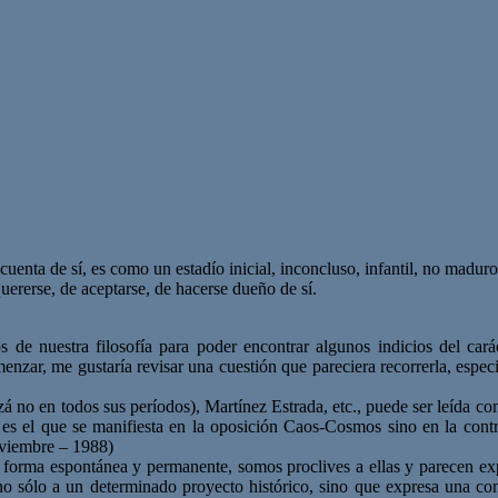
enta de sí, es como un estadío inicial, inconcluso, infantil, no maduro
uererse, de aceptarse, de hacerse dueño de sí.
 de nuestra filosofía para poder encontrar algunos indicios del cará
ar, me gustaría revisar una cuestión que pareciera recorrerla, especial
á no en todos sus períodos), Martínez Estrada, etc., puede ser leída co
 no es el que se manifiesta en la oposición Caos-Cosmos sino en la con
oviembre – 1988)
 forma espontánea y permanente, somos proclives a ellas y parecen expre
sólo a un determinado proyecto histórico, sino que expresa una confl