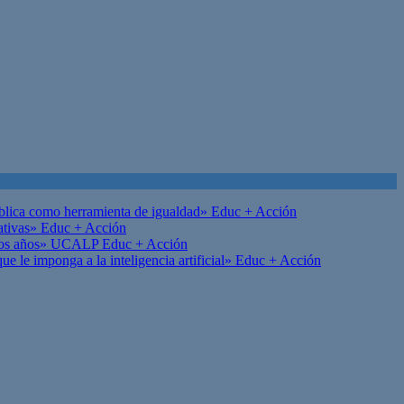
ública como herramienta de igualdad»
Educ + Acción
ativas»
Educ + Acción
on los años» UCALP
Educ + Acción
 le imponga a la inteligencia artificial»
Educ + Acción