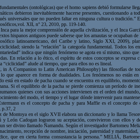
 fundamentales (ontológicas) que el homo sapiens debió formularse lleg
emáticos debieron inevitablemente hacerse presentes, cuestionando a to
ués universales que no pueden faltar en ninguna cultura o tradición.” El
osóficos,vol. XII, n° 23, 2010, pp. 119-140.
Inca para la mejor comprensión de aquella civilización, y el Inca Garci
extos hispanos antiguos puede saberse que los amautas se ocupaban de fi
sófico latinoamericano, del Caribe y latino, Siglo XXI, 2009), plante
ciclicidad; siendo la “relación” la categoría fundamental. Todos los ent
ariedad” indica que ningún fenómeno se agota en sí mismo, sino que 
as. En relación a lo ético, el espíritu de estos conceptos se expresa 
 “ciclicidad” alude al tiempo, que para ellos no es lineal.
n A Companion to Latin American Philosophy) las filosofías de todos
odo lo que aparece en forma de dualidades. Los fenómenos no están en
o está en estado de pacha cuando se encuentra en equilibrio, momento 
umana. Si el equilibrio de la pacha se pierde comienza un período de in
humanos quienes con sus acciones intervienen en el orden del mundo, 
conocimiento del modo, el tiempo y el lugar dónde intervenir para mante
a Estermann es el concepto de pacha y para Maffie es el concepto de
, p.37, 2
iz de Montoya en el siglo XVII elabora un diccionario y lo llama Teso
 y León Cadogan lograron su aceptación, convivieron con ellos y dej
 un ser divino llamado Ñamandu. Según el investigador Bartomeu Meli
n, nacimiento, recepción de nombre, iniciación, paternidad y maternida
e dice, que en cierta forma consustancia la persona.” MELIÁ, Bart