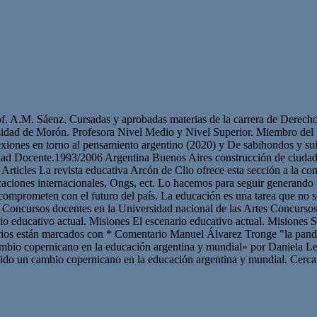
 Prof. A.M. Sáenz. Cursadas y aprobadas materias de la carrera de Dere
rsidad de Morón. Profesora Nivel Medio y Nivel Superior. Miembro del 
exiones en torno al pensamiento argentino (2020) y De sabihondos y su
vidad Docente.1993/2006 Argentina Buenos Aires construcción de ciudad
ticles La revista educativa Arcón de Clio ofrece esta sección a la com
izaciones internacionales, Ongs, ect. Lo hacemos para seguir generand
omprometen con el futuro del país. La educación es una tarea que no se
dos Concursos docentes en la Universidad nacional de las Artes Concurs
o educativo actual. Misiones El escenario educativo actual. Misiones
torios están marcados con * Comentario Manuel Álvarez Tronge "la pan
bio copernicano en la educación argentina y mundial» por Daniela L
ido un cambio copernicano en la educación argentina y mundial. Cerca 