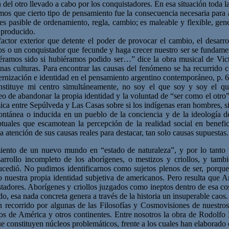
n del otro llevado a cabo por los conquistadores. En esa situación toda l
mos que cierto tipo de pensamiento fue la consecuencia necesaria para
a, es pasible de ordenamiento, regla, cambio; es maleable y flexible, 
s producido.
actor exterior que detente el poder de provocar el cambio, el desarrol
os o un conquistador que fecunde y haga crecer nuestro ser se fundament
iéramos sido si hubiéramos podido ser…” dice la obra musical de Vic
unas culturas. Para encontrar las causas del fenómeno se ha recurrido 
odernización e identidad en el pensamiento argentino contemporáneo, p. 
nstituye mi centro simultáneamente, no soy el que soy y soy el q
o de abandonar la propia identidad y la voluntad de “ser como el otro”.
lémica entre Sepúlveda y Las Casas sobre si los indígenas eran hombres, 
spontánea o inducida en un pueblo de la conciencia y de la ideología de
tuales que escamotean la percepción de la realidad social en benefi
n la atención de sus causas reales para destacar, tan solo causas supu
miento de un nuevo mundo en “estado de naturaleza”, y por lo tanto u
arrollo incompleto de los aborígenes, o mestizos y criollos, y tam
sucedió. No pudimos identificarnos como sujetos plenos de ser, porque 
sino nuestra propia identidad subjetiva de americanos. Pero resulta qu
istadores. Aborígenes y criollos juzgados como ineptos dentro de esa co
o, esa nada concreta genera a través de la historia un insuperable caos
ecorrido por algunas de las Filosofías y Cosmovisiones de nuestros 
arios de América y otros continentes. Entre nosotros la obra de Rodolf
 constituyen núcleos problemáticos, frente a los cuales han elaborado d