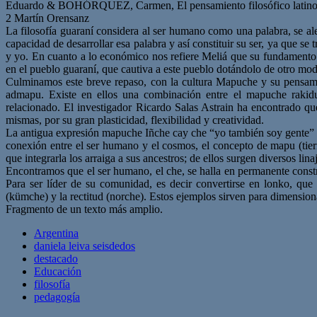
Eduardo & BOHÓRQUEZ, Carmen, El pensamiento filosófico latinoame
2 Martín Orensanz
La filosofía guaraní considera al ser humano como una palabra, se a
capacidad de desarrollar esa palabra y así constituir su ser, ya que se
y yo. En cuanto a lo económico nos refiere Meliá que su fundamento es
en el pueblo guaraní, que cautiva a este pueblo dotándolo de otro mod
Culminamos este breve repaso, con la cultura Mapuche y su pensamie
admapu. Existe en ellos una combinación entre el mapuche rakidua
relacionado. El investigador Ricardo Salas Astrain ha encontrado que
mismas, por su gran plasticidad, flexibilidad y creatividad.
La antigua expresión mapuche Iñche cay che “yo también soy gente” t
conexión entre el ser humano y el cosmos, el concepto de mapu (tie
que integrarla los arraiga a sus ancestros; de ellos surgen diversos lina
Encontramos que el ser humano, el che, se halla en permanente constru
Para ser líder de su comunidad, es decir convertirse en lonko, que e
(kümche) y la rectitud (norche). Estos ejemplos sirven para dimensiona
Fragmento de un texto más amplio.
Argentina
daniela leiva seisdedos
destacado
Educación
filosofía
pedagogía