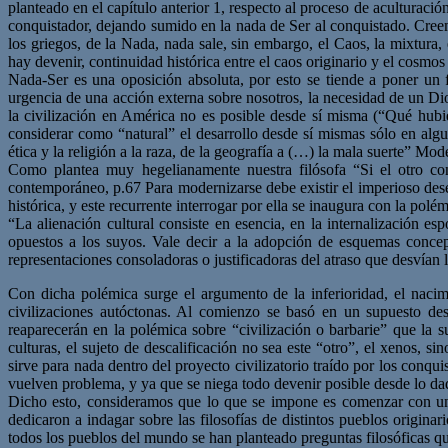
planteado en el capítulo anterior 1, respecto al proceso de aculturació
conquistador, dejando sumido en la nada de Ser al conquistado. Cree
los griegos, de la Nada, nada sale, sin embargo, el Caos, la mixtur
hay devenir, continuidad histórica entre el caos originario y el cosmo
Nada-Ser es una oposición absoluta, por esto se tiende a poner un f
urgencia de una acción externa sobre nosotros, la necesidad de un Di
la civilización en América no es posible desde sí misma (“Qué hub
considerar como “natural” el desarrollo desde sí mismas sólo en alg
ética y la religión a la raza, de la geografía a (…) la mala suerte” M
Como plantea muy hegelianamente nuestra filósofa “Si el otro co
contemporáneo, p.67 Para modernizarse debe existir el imperioso dese
histórica, y este recurrente interrogar por ella se inaugura con la po
“La alienación cultural consiste en esencia, en la internalización e
opuestos a los suyos. Vale decir a la adopción de esquemas concep
representaciones consoladoras o justificadoras del atraso que desvía
Con dicha polémica surge el argumento de la inferioridad, el naci
civilizaciones autóctonas. Al comienzo se basó en un supuesto des
reaparecerán en la polémica sobre “civilización o barbarie” que la 
culturas, el sujeto de descalificación no sea este “otro”, el xenos, 
sirve para nada dentro del proyecto civilizatorio traído por los conqu
vuelven problema, y ya que se niega todo devenir posible desde lo dad
Dicho esto, consideramos que lo que se impone es comenzar con un r
dedicaron a indagar sobre las filosofías de distintos pueblos origin
todos los pueblos del mundo se han planteado preguntas filosóficas que