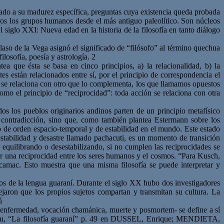
ado a su madurez específica, preguntas cuya existencia queda probada
dos los grupos humanos desde el más antiguo paleolítico. Son núcleos
 siglo XXI: Nueva edad en la historia de la filosofía en tanto diálogo
laso de la Vega asignó el significado de “filósofo” al término quechua
losofía, poesía y astrología. 2
a que ésta se basa en cinco principios, a) la relacionalidad, b) la
es están relacionados entre sí, por el principio de correspondencia el
se relaciona con otro que lo complementa, los que llamamos opuestos
como el principio de “reciprocidad”: toda acción se relaciona con otra
 los pueblos originarios andinos parten de un principio metafísico
 contradicción, sino que, como también plantea Estermann sobre los
de orden espacio-temporal y de estabilidad en el mundo. Este estado
estabilidad y desastre llamado pachacuti, es un momento de transición
equilibrando o desestabilizando, si no cumplen las reciprocidades se
ner una reciprocidad entre los seres humanos y el cosmos. “Para Kusch,
 camac. Esto muestra que una misma filosofía se puede interpretar y
ros de la lengua guaraní. Durante el siglo XX hubo dos investigadores
aron que los propios sujetos compartan y transmitan su cultura. La
á
d, enfermedad, vocación chamánica, muerte y posmortem- se define a sí
omeu, “La filosofía guaraní” p. 49 en DUSSEL, Enrique; MENDIETA,