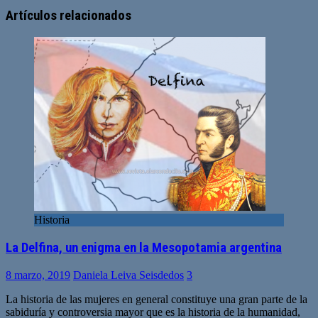
Sitio
web
Artículos relacionados
Historia
La Delfina, un enigma en la Mesopotamia argentina
8 marzo, 2019
Daniela Leiva Seisdedos
3
La historia de las mujeres en general constituye una gran parte de la
sabiduría y controversia mayor que es la historia de la humanidad,