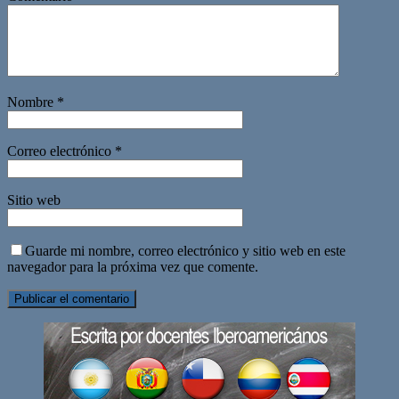
Nombre
*
Correo electrónico
*
Sitio web
Guarde mi nombre, correo electrónico y sitio web en este
navegador para la próxima vez que comente.