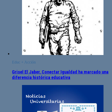
Educ + Acción
Grisel El Jaber, Conectar Igualdad ha marcado una
diferencia histórica educativa