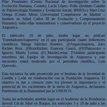
Pilar Fernández (Centro Nacional de Investigación sobre la
Evolución Humana, Cenieh); Lucía López- Polín (Instituto Catalán
de Paleoecología Humana y Evolución Social, IPHES) y Mari Cruz
Ortega (Centro Mixto Universidad Complutense de Madrid –
Instituto de Salud Carlos III de Evolución y Comportamiento
Humano); todas ellas restauradoras y conservadoras en el proyecto
Atapuerca.
El miércoles 19 de julio, tendrá lugar un pódcast
‘EnredadosenAtapuerca’ en el que participarán cuatro influencers
científicos: Marga Sánchez Romero. @ArqueoInquieta, Alex
Richter Boix. @BoixRichter, Francesc Gascó. @ElPakozoico e
Ignacio Martín Lerma. @I_MartinLerma. TAmibén participarán
miembros del Equipo de Investigación de Atapuerca y este
encuentro estará moderado por el periodista científico, Luis
Quevedo.
Esta iniciativa ha sido promovida por el Instituto de la Juventud de
Castilla y León en colaboración con la Fundación Atapuerca. El
objetivo es dar a conocer entre los jóvenes la importancia y el
potencial de los yacimientos de la sierra de Atapuerca, declarados
Patrimonio de la Humanidad por la UNESCO.
Todas las actividades tendrán lugar en el Auditorio de la Residencia
Juvenil Gil de Siloé en Burgos, los miércoles 5 y 19 de julio a las