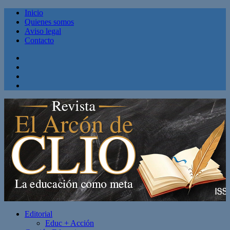
Inicio
Quienes somos
Aviso legal
Contacto
Facebook
Twitter
Linkedin
Youtube
Editorial
Educ + Acción