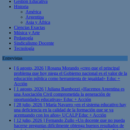
Gestión Educativa
Historia
América
Argentina
Asia y África
Ciencias Exactas
Música y Arte
Pedagogía
Sindicalismo Docente
Tecnología
Entrevistas
[ 6 agosto, 2026 ]
Rosana Morando «creo que el principal
problema que hoy niega el Gobierno nacional es el valor de la
educación pública como herramienta de igualdad»
Educ +
Acción
[ 1 agosto, 2026 ]
Juliana Bambozzi «Hacemos Argentina es
una Asociación Civil comprometida la generación de
oportunidades educativas»
Educ + Acción
[ 28 julio, 2026 ]
María Navarro «en el sistema educativo hay
una deficiencia en la calidad de la formación que se va
acentuando con los años» UCALP
Educ + Acción
[ 12 julio, 2026 ]
Fernando Zullo «Un docente que no pueda
hacerse preguntas difícilmente obtenga buenos resultados de