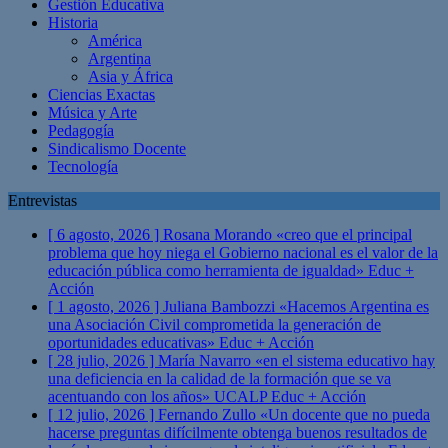
Gestión Educativa
Historia
América
Argentina
Asia y África
Ciencias Exactas
Música y Arte
Pedagogía
Sindicalismo Docente
Tecnología
Entrevistas
[ 6 agosto, 2026 ]
Rosana Morando «creo que el principal
problema que hoy niega el Gobierno nacional es el valor de la
educación pública como herramienta de igualdad»
Educ +
Acción
[ 1 agosto, 2026 ]
Juliana Bambozzi «Hacemos Argentina es
una Asociación Civil comprometida la generación de
oportunidades educativas»
Educ + Acción
[ 28 julio, 2026 ]
María Navarro «en el sistema educativo hay
una deficiencia en la calidad de la formación que se va
acentuando con los años» UCALP
Educ + Acción
[ 12 julio, 2026 ]
Fernando Zullo «Un docente que no pueda
hacerse preguntas difícilmente obtenga buenos resultados de