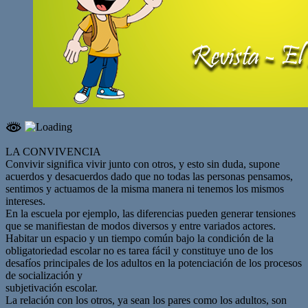
LA CONVIVENCIA
Convivir significa vivir junto con otros, y esto sin duda, supone
acuerdos y desacuerdos dado que no todas las personas pensamos,
sentimos y actuamos de la misma manera ni tenemos los mismos
intereses.
En la escuela por ejemplo, las diferencias pueden generar tensiones
que se manifiestan de modos diversos y entre variados actores.
Habitar un espacio y un tiempo común bajo la condición de la
obligatoriedad escolar no es tarea fácil y constituye uno de los
desafíos principales de los adultos en la potenciación de los procesos
de socialización y
subjetivación escolar.
La relación con los otros, ya sean los pares como los adultos, son