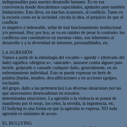
indispensables para nuestro desarrollo humano. Es en esa
convivencia donde descubrimos capacidades, aptitudes pero también
limitaciones. Esto lleva, en muchas ocasiones, al conflicto. Tanto en
la escuela como en la sociedad, circula la idea, el prejuicio de que el
conflicto
es negativo e indeseable, señal de mal funcionamiento institucional
y/o personal. Hoy por hoy, se va en camino de pesar lo contrario: los
conflictos son constitutivos en nuestras vidas, son inherentes al
desarrollo y a la diversidad de intereses, personalidades, etc.
LA AGRESIÓN
Vamos a partir de la etimología del vocablo » agredir » (derivado del
latín) significa «dirigirse a», «atacarle», lanzarse contra alguno para
herirle, golpearle o causarle cualquier daño, generalmente, en un
enfrentamiento individual. Esto se puede expresar en herir de
palabra (burlas, insultos, descalificaciones o en acciones (golpes,
exclusión
del grupo, daño a las pertenencias) Las diversas situaciones por las
que atravesamos desencadenan en nosotros
determinadas emociones. La agresión o la violencia se ponen de
manifiesto por el enojo, los celos, la envidia, la impotencia, etc.
El bullying es una forma en que la agresión se expresa. NO toda
agresión es sinónimo de acoso.
EL BULLYING