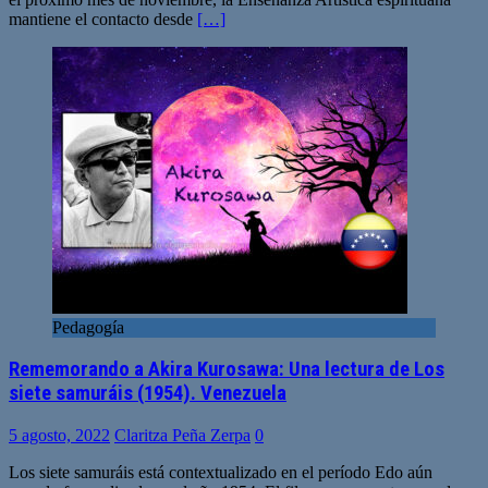
mantiene el contacto desde
[…]
Pedagogía
Rememorando a Akira Kurosawa: Una lectura de Los
siete samuráis (1954). Venezuela
5 agosto, 2022
Claritza Peña Zerpa
0
Los siete samuráis está contextualizado en el período Edo aún