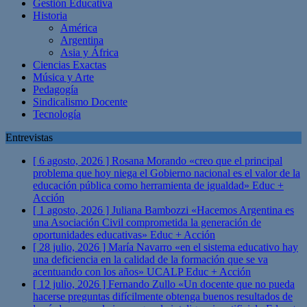
Gestión Educativa
Historia
América
Argentina
Asia y África
Ciencias Exactas
Música y Arte
Pedagogía
Sindicalismo Docente
Tecnología
Entrevistas
[ 6 agosto, 2026 ]
Rosana Morando «creo que el principal
problema que hoy niega el Gobierno nacional es el valor de la
educación pública como herramienta de igualdad»
Educ +
Acción
[ 1 agosto, 2026 ]
Juliana Bambozzi «Hacemos Argentina es
una Asociación Civil comprometida la generación de
oportunidades educativas»
Educ + Acción
[ 28 julio, 2026 ]
María Navarro «en el sistema educativo hay
una deficiencia en la calidad de la formación que se va
acentuando con los años» UCALP
Educ + Acción
[ 12 julio, 2026 ]
Fernando Zullo «Un docente que no pueda
hacerse preguntas difícilmente obtenga buenos resultados de