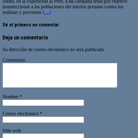
Sierra, en la expedición al Perú. Esta campaña tenía por objetivo
insurreccionar a las poblaciones del interior peruano contra los
realistas y proveerse
[…]
Sé el primero en comentar
Deja un comentario
Su dirección de correo electrónico no será publicada.
Comentario
Nombre
*
Correo electrónico
*
Sitio web