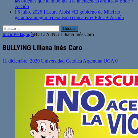
las órdenes que le imponga a la inteligencia artificial»
Educ +
Acción
[ 5 julio, 2026 ]
Laura Aloisi «El gobierno de Milei no
garantiza ningún federalismo educativo»
Educ + Acción
Buscar:
Inicio
Pedagogía
BULLYING Liliana Inés Caro
BULLYING Liliana Inés Caro
11 diciembre, 2020
Universidad Católica Argentina UCA
0