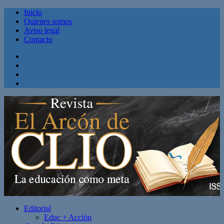
Inicio
Quienes somos
Aviso legal
Contacto
Facebook
Twitter
Linkedin
Youtube
Editorial
Educ + Acción