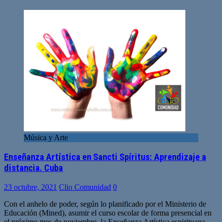
Música y Arte
Enseñanza Artística en Sancti Spíritus: Aprendizaje a
distancia. Cuba
23 octubre, 2021
Clio Comunidad
0
Con el anhelo de poder, según lo planificado por el Ministerio de
Educación (Mined), asumir el curso escolar de forma presencial en
el próximo mes de noviembre, la Enseñanza Artística espirituana