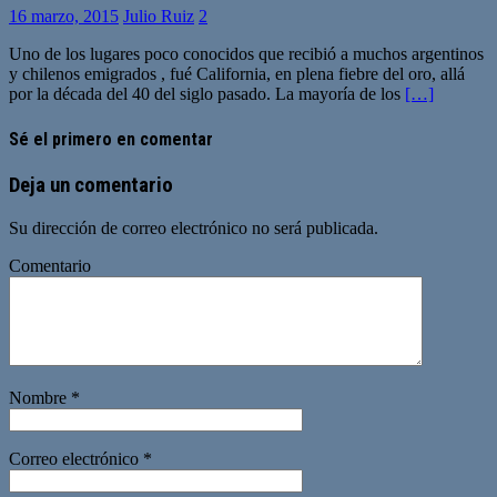
16 marzo, 2015
Julio Ruiz
2
Uno de los lugares poco conocidos que recibió a muchos argentinos
y chilenos emigrados , fué California, en plena fiebre del oro, allá
por la década del 40 del siglo pasado. La mayoría de los
[…]
Sé el primero en comentar
Deja un comentario
Su dirección de correo electrónico no será publicada.
Comentario
Nombre
*
Correo electrónico
*