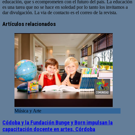
educación, que s ecomprometen con el futuro del país. La educación
es una tarea que no se hace en soledad por lo tanto los invitamos a
dar divulgación. La via de contacto es el correo de la revista.
Sitio
web
Artículos relacionados
Música y Arte
Códoba y la Fundación Bunge y Born impulsan la
capacitación docente en artes. Córdoba