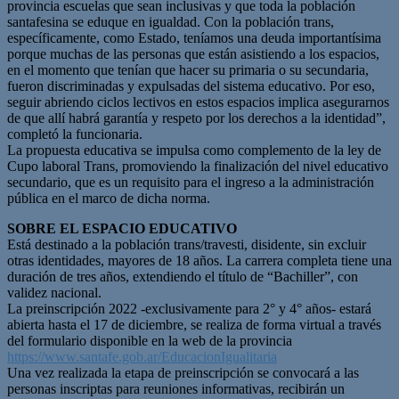
provincia escuelas que sean inclusivas y que toda la población
santafesina se eduque en igualdad. Con la población trans,
específicamente, como Estado, teníamos una deuda importantísima
porque muchas de las personas que están asistiendo a los espacios,
en el momento que tenían que hacer su primaria o su secundaria,
fueron discriminadas y expulsadas del sistema educativo. Por eso,
seguir abriendo ciclos lectivos en estos espacios implica asegurarnos
de que allí habrá garantía y respeto por los derechos a la identidad”,
completó la funcionaria.
La propuesta educativa se impulsa como complemento de la ley de
Cupo laboral Trans, promoviendo la finalización del nivel educativo
secundario, que es un requisito para el ingreso a la administración
pública en el marco de dicha norma.
SOBRE EL ESPACIO EDUCATIVO
Está destinado a la población trans/travesti, disidente, sin excluir
otras identidades, mayores de 18 años. La carrera completa tiene una
duración de tres años, extendiendo el título de “Bachiller”, con
validez nacional.
La preinscripción 2022 -exclusivamente para 2° y 4° años- estará
abierta hasta el 17 de diciembre, se realiza de forma virtual a través
del formulario disponible en la web de la provincia
https://www.santafe.gob.ar/EducacionIgualitaria
Una vez realizada la etapa de preinscripción se convocará a las
personas inscriptas para reuniones informativas, recibirán un