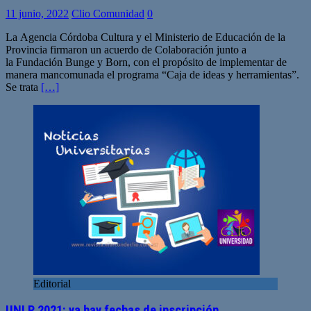
11 junio, 2022
Clio Comunidad
0
La Agencia Córdoba Cultura y el Ministerio de Educación de la
Provincia firmaron un acuerdo de Colaboración junto a
la Fundación Bunge y Born, con el propósito de implementar de
manera mancomunada el programa “Caja de ideas y herramientas”.
Se trata
[…]
Editorial
UNLP 2021: ya hay fechas de inscripción