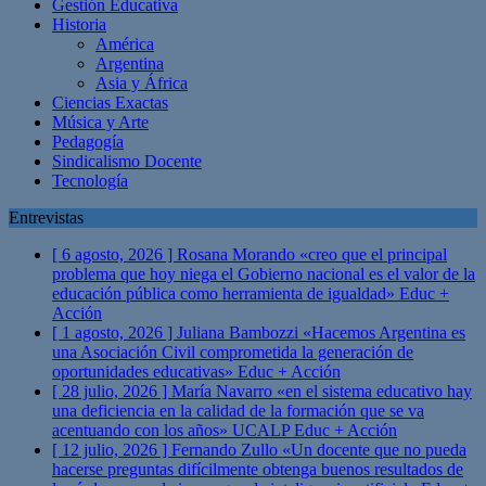
Gestión Educativa
Historia
América
Argentina
Asia y África
Ciencias Exactas
Música y Arte
Pedagogía
Sindicalismo Docente
Tecnología
Entrevistas
[ 6 agosto, 2026 ]
Rosana Morando «creo que el principal
problema que hoy niega el Gobierno nacional es el valor de la
educación pública como herramienta de igualdad»
Educ +
Acción
[ 1 agosto, 2026 ]
Juliana Bambozzi «Hacemos Argentina es
una Asociación Civil comprometida la generación de
oportunidades educativas»
Educ + Acción
[ 28 julio, 2026 ]
María Navarro «en el sistema educativo hay
una deficiencia en la calidad de la formación que se va
acentuando con los años» UCALP
Educ + Acción
[ 12 julio, 2026 ]
Fernando Zullo «Un docente que no pueda
hacerse preguntas difícilmente obtenga buenos resultados de