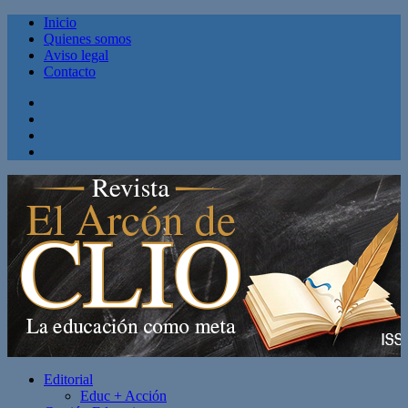
Inicio
Quienes somos
Aviso legal
Contacto
Facebook
Twitter
Linkedin
Youtube
Editorial
Educ + Acción