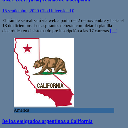
15 septiembre, 2020
Clio Universidad
0
El trámite se realizará vía web a partir del 2 de noviembre y hasta el
18 de diciembre. Los aspirantes deberán completar la planilla
electrónica en el sistema de pre inscripción a las 17 carreras
[…]
América
De los emigrados argentinos a California