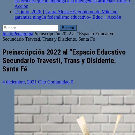
las órdenes que le imponga a la inteligencia artificial»
Educ +
Acción
[ 5 julio, 2026 ]
Laura Aloisi «El gobierno de Milei no
garantiza ningún federalismo educativo»
Educ + Acción
Buscar:
Inicio
Pedagogía
Preinscripción 2022 al “Espacio Educativo
Secundario Travesti, Trans y Disidente. Santa Fé
Preinscripción 2022 al “Espacio Educativo
Secundario Travesti, Trans y Disidente.
Santa Fé
4 diciembre, 2021
Clio Comunidad
0