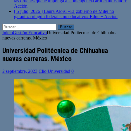
las órdenes que le imponga a la inteligencia artificial»
Educ +
Acción
[ 5 julio, 2026 ]
Laura Aloisi «El gobierno de Milei no
garantiza ningún federalismo educativo»
Educ + Acción
Buscar:
Inicio
Gestión Educativa
Universidad Politécnica de Chihuahua
nuevas carreras. México
Universidad Politécnica de Chihuahua
nuevas carreras. México
2 septiembre, 2023
Clio Universidad
0