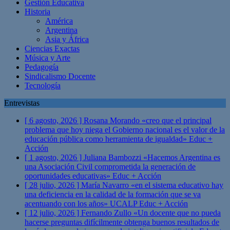
Gestión Educativa
Historia
América
Argentina
Asia y África
Ciencias Exactas
Música y Arte
Pedagogía
Sindicalismo Docente
Tecnología
Entrevistas
[ 6 agosto, 2026 ]
Rosana Morando «creo que el principal
problema que hoy niega el Gobierno nacional es el valor de la
educación pública como herramienta de igualdad»
Educ +
Acción
[ 1 agosto, 2026 ]
Juliana Bambozzi «Hacemos Argentina es
una Asociación Civil comprometida la generación de
oportunidades educativas»
Educ + Acción
[ 28 julio, 2026 ]
María Navarro «en el sistema educativo hay
una deficiencia en la calidad de la formación que se va
acentuando con los años» UCALP
Educ + Acción
[ 12 julio, 2026 ]
Fernando Zullo «Un docente que no pueda
hacerse preguntas difícilmente obtenga buenos resultados de