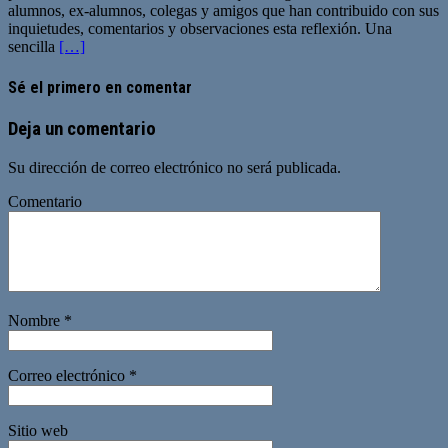
alumnos, ex-alumnos, colegas y amigos que han contribuido con sus
inquietudes, comentarios y observaciones esta reflexión. Una
sencilla
[…]
Sé el primero en comentar
Deja un comentario
Su dirección de correo electrónico no será publicada.
Comentario
Nombre
*
Correo electrónico
*
Sitio web