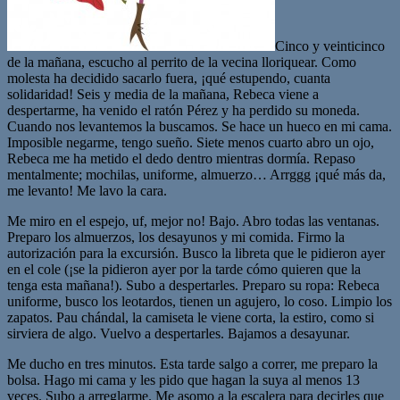
Cinco y veinticinco
de la mañana, escucho al perrito de la vecina lloriquear. Como
molesta ha decidido sacarlo fuera, ¡qué estupendo, cuanta
solidaridad! Seis y media de la mañana, Rebeca viene a
despertarme, ha venido el ratón Pérez y ha perdido su moneda.
Cuando nos levantemos la buscamos. Se hace un hueco en mi cama.
Imposible negarme, tengo sueño. Siete menos cuarto abro un ojo,
Rebeca me ha metido el dedo dentro mientras dormía. Repaso
mentalmente; mochilas, uniforme, almuerzo… Arrggg ¡qué más da,
me levanto! Me lavo la cara.
Me miro en el espejo, uf, mejor no! Bajo. Abro todas las ventanas.
Preparo los almuerzos, los desayunos y mi comida. Firmo la
autorización para la excursión. Busco la libreta que le pidieron ayer
en el cole (¡se la pidieron ayer por la tarde cómo quieren que la
tenga esta mañana!). Subo a despertarles. Preparo su ropa: Rebeca
uniforme, busco los leotardos, tienen un agujero, lo coso. Limpio los
zapatos. Pau chándal, la camiseta le viene corta, la estiro, como si
sirviera de algo. Vuelvo a despertarles. Bajamos a desayunar.
Me ducho en tres minutos. Esta tarde salgo a correr, me preparo la
bolsa. Hago mi cama y les pido que hagan la suya al menos 13
veces. Subo a arreglarme. Me asomo a la escalera para decirles que