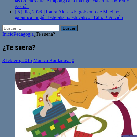
las órdenes que le imponga a la inteligencia artificial»
Educ +
Acción
[ 5 julio, 2026 ]
Laura Aloisi «El gobierno de Milei no
garantiza ningún federalismo educativo»
Educ + Acción
Buscar:
Inicio
Pedagogía
¿Te suena?
¿Te suena?
3 febrero, 2015
Monica Bordanova
0