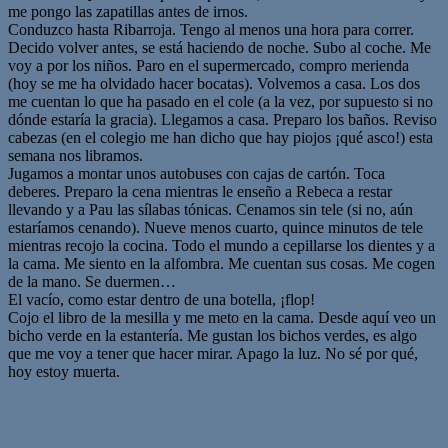
me pongo las zapatillas antes de irnos.
Conduzco hasta Ribarroja. Tengo al menos una hora para correr.
Decido volver antes, se está haciendo de noche. Subo al coche. Me
voy a por los niños. Paro en el supermercado, compro merienda
(hoy se me ha olvidado hacer bocatas). Volvemos a casa. Los dos
me cuentan lo que ha pasado en el cole (a la vez, por supuesto si no
dónde estaría la gracia). Llegamos a casa. Preparo los baños. Reviso
cabezas (en el colegio me han dicho que hay piojos ¡qué asco!) esta
semana nos libramos.
Jugamos a montar unos autobuses con cajas de cartón. Toca
deberes. Preparo la cena mientras le enseño a Rebeca a restar
llevando y a Pau las sílabas tónicas. Cenamos sin tele (si no, aún
estaríamos cenando). Nueve menos cuarto, quince minutos de tele
mientras recojo la cocina. Todo el mundo a cepillarse los dientes y a
la cama. Me siento en la alfombra. Me cuentan sus cosas. Me cogen
de la mano. Se duermen…
El vacío, como estar dentro de una botella, ¡flop!
Cojo el libro de la mesilla y me meto en la cama. Desde aquí veo un
bicho verde en la estantería. Me gustan los bichos verdes, es algo
que me voy a tener que hacer mirar. Apago la luz. No sé por qué,
hoy estoy muerta.