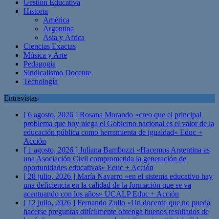
Gestión Educativa
Historia
América
Argentina
Asia y África
Ciencias Exactas
Música y Arte
Pedagogía
Sindicalismo Docente
Tecnología
Entrevistas
[ 6 agosto, 2026 ]
Rosana Morando «creo que el principal
problema que hoy niega el Gobierno nacional es el valor de la
educación pública como herramienta de igualdad»
Educ +
Acción
[ 1 agosto, 2026 ]
Juliana Bambozzi «Hacemos Argentina es
una Asociación Civil comprometida la generación de
oportunidades educativas»
Educ + Acción
[ 28 julio, 2026 ]
María Navarro «en el sistema educativo hay
una deficiencia en la calidad de la formación que se va
acentuando con los años» UCALP
Educ + Acción
[ 12 julio, 2026 ]
Fernando Zullo «Un docente que no pueda
hacerse preguntas difícilmente obtenga buenos resultados de