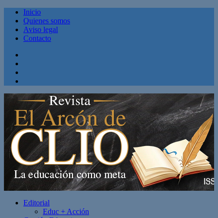
Inicio
Quienes somos
Aviso legal
Contacto
Facebook
Twitter
Linkedin
Youtube
Editorial
Educ + Acción