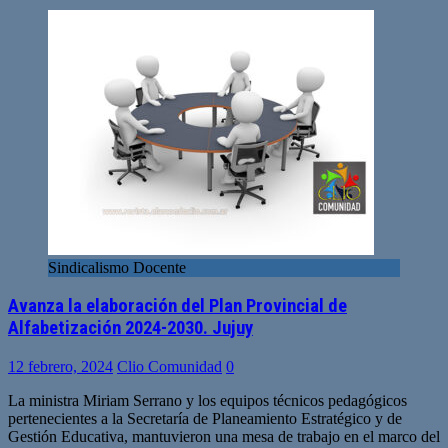
Sindicalismo Docente
Avanza la elaboración del Plan Provincial de
Alfabetización 2024-2030. Jujuy
12 febrero, 2024
Clio Comunidad
0
La ministra Miriam Serrano y los equipos técnicos pedagógicos
pertenecientes a la Secretaría de Planeamiento Estratégico y de
Gestión Educativa, mantuvieron una mesa de trabajo en el marco del