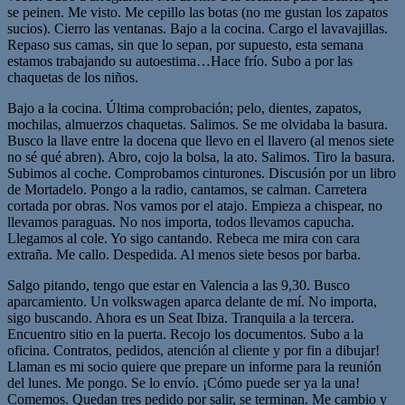
se peinen. Me visto. Me cepillo las botas (no me gustan los zapatos
sucios). Cierro las ventanas. Bajo a la cocina. Cargo el lavavajillas.
Repaso sus camas, sin que lo sepan, por supuesto, esta semana
estamos trabajando su autoestima…Hace frío. Subo a por las
chaquetas de los niños.
Bajo a la cocina. Última comprobación; pelo, dientes, zapatos,
mochilas, almuerzos chaquetas. Salimos. Se me olvidaba la basura.
Busco la llave entre la docena que llevo en el llavero (al menos siete
no sé qué abren). Abro, cojo la bolsa, la ato. Salimos. Tiro la basura.
Subimos al coche. Comprobamos cinturones. Discusión por un libro
de Mortadelo. Pongo a la radio, cantamos, se calman. Carretera
cortada por obras. Nos vamos por el atajo. Empieza a chispear, no
llevamos paraguas. No nos importa, todos llevamos capucha.
Llegamos al cole. Yo sigo cantando. Rebeca me mira con cara
extraña. Me callo. Despedida. Al menos siete besos por barba.
Salgo pitando, tengo que estar en Valencia a las 9,30. Busco
aparcamiento. Un volkswagen aparca delante de mí. No importa,
sigo buscando. Ahora es un Seat Ibiza. Tranquila a la tercera.
Encuentro sitio en la puerta. Recojo los documentos. Subo a la
oficina. Contratos, pedidos, atención al cliente y por fin a dibujar!
Llaman es mi socio quiere que prepare un informe para la reunión
del lunes. Me pongo. Se lo envío. ¡Cómo puede ser ya la una!
Comemos. Quedan tres pedido por salir, se terminan. Me cambio y