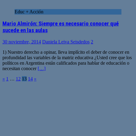
Educ + Acción
Mario Almirón: Siempre es necesario conocer qué
sucede en las aulas
30 noviembre, 2014
Daniela Leiva Seisdedos
2
1) Nuestro derecho a opinar, lleva implícito el deber de conocer en
profundidad las variables de la matriz educativa ¿Usted cree que los
políticos en Argentina están calificados para hablar de educación o
necesitan conocer
[…]
Paginación
«
1
…
12
13
14
»
de
entradas