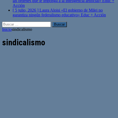
las órdenes que le imponga a la inteligencia artificial»
Educ +
Acción
[ 5 julio, 2026 ]
Laura Aloisi «El gobierno de Milei no
garantiza ningún federalismo educativo»
Educ + Acción
Buscar:
Inicio
sindicalismo
sindicalismo