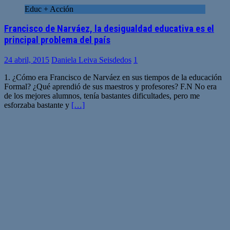
Educ + Acción
Francisco de Narváez, la desigualdad educativa es el
principal problema del país
24 abril, 2015
Daniela Leiva Seisdedos
1
1. ¿Cómo era Francisco de Narváez en sus tiempos de la educación
Formal? ¿Qué aprendió de sus maestros y profesores? F.N No era
de los mejores alumnos, tenía bastantes dificultades, pero me
esforzaba bastante y
[…]