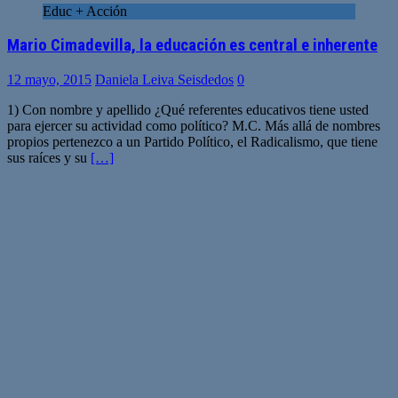
Educ + Acción
Mario Cimadevilla, la educación es central e inherente
12 mayo, 2015
Daniela Leiva Seisdedos
0
1) Con nombre y apellido ¿Qué referentes educativos tiene usted
para ejercer su actividad como político? M.C. Más allá de nombres
propios pertenezco a un Partido Político, el Radicalismo, que tiene
sus raíces y su
[…]