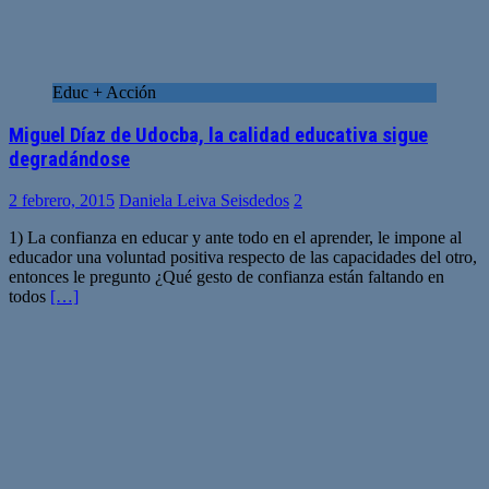
Educ + Acción
Miguel Díaz de Udocba, la calidad educativa sigue
degradándose
2 febrero, 2015
Daniela Leiva Seisdedos
2
1) La confianza en educar y ante todo en el aprender, le impone al
educador una voluntad positiva respecto de las capacidades del otro,
entonces le pregunto ¿Qué gesto de confianza están faltando en
todos
[…]