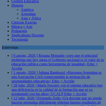
Gestión Educativa
Historia
América
Argentina
Asia y África
Ciencias Exactas
Música y Arte
Pedagogía
Sindicalismo Docente
Tecnología
Entrevistas
[ 6 agosto, 2026 ]
Rosana Morando «creo que el principal
problema que hoy niega el Gobierno nacional es el valor de la
educación pública como herramienta de igualdad»
Educ +
Acción
[ 1 agosto, 2026 ]
Juliana Bambozzi «Hacemos Argentina es
una Asociación Civil comprometida la generación de
oportunidades educativas»
Educ + Acción
[ 28 julio, 2026 ]
María Navarro «en el sistema educativo hay
una deficiencia en la calidad de la formación que se va
acentuando con los años» UCALP
Educ + Acción
[ 12 julio, 2026 ]
Fernando Zullo «Un docente que no pueda
hacerse preguntas difícilmente obtenga buenos resultados de