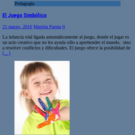
Pedagogía
El Juego Simbólico
21 marzo, 2016
Mariela Parma
0
La infancia está ligada automáticamente al juego, donde el jugar es
un acto creativo que no les ayuda sólo a aprehender el mundo, sino
a resolver conflictos y dificultades. El juego ofrece la posibilidad de
[…]