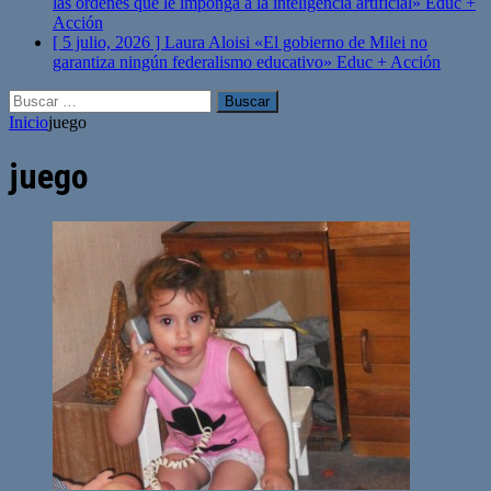
las órdenes que le imponga a la inteligencia artificial»
Educ +
Acción
[ 5 julio, 2026 ]
Laura Aloisi «El gobierno de Milei no
garantiza ningún federalismo educativo»
Educ + Acción
Buscar:
Inicio
juego
juego