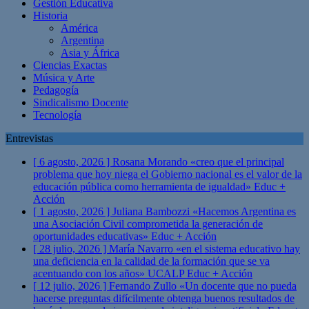
Gestión Educativa
Historia
América
Argentina
Asia y África
Ciencias Exactas
Música y Arte
Pedagogía
Sindicalismo Docente
Tecnología
Entrevistas
[ 6 agosto, 2026 ]
Rosana Morando «creo que el principal
problema que hoy niega el Gobierno nacional es el valor de la
educación pública como herramienta de igualdad»
Educ +
Acción
[ 1 agosto, 2026 ]
Juliana Bambozzi «Hacemos Argentina es
una Asociación Civil comprometida la generación de
oportunidades educativas»
Educ + Acción
[ 28 julio, 2026 ]
María Navarro «en el sistema educativo hay
una deficiencia en la calidad de la formación que se va
acentuando con los años» UCALP
Educ + Acción
[ 12 julio, 2026 ]
Fernando Zullo «Un docente que no pueda
hacerse preguntas difícilmente obtenga buenos resultados de