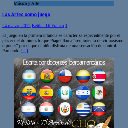
Música y Arte
Las Artes como juego
24 marzo, 2015
Bettina Di Franco
1
El juego en la primera infancia se caracteriza especialmente por el
placer del dominio, lo que Piaget llama “sentimiento de virtuosismo
o poder” por el que el niño disfruta de una sensación de control.
Partiendo
[…]