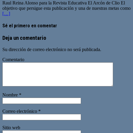
Raul Reina Alonso para la Revista Educativa El Arcón de Clio El
objetivo que persigue esta publicación y una de nuestras metas como
[…]
Sé el primero en comentar
Deja un comentario
Su dirección de correo electrónico no será publicada.
Comentario
Nombre
*
Correo electrónico
*
Sitio web