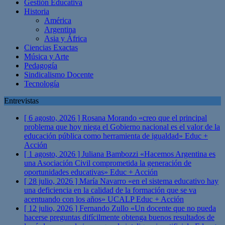
Gestión Educativa
Historia
América
Argentina
Asia y África
Ciencias Exactas
Música y Arte
Pedagogía
Sindicalismo Docente
Tecnología
Entrevistas
[ 6 agosto, 2026 ]
Rosana Morando «creo que el principal
problema que hoy niega el Gobierno nacional es el valor de la
educación pública como herramienta de igualdad»
Educ +
Acción
[ 1 agosto, 2026 ]
Juliana Bambozzi «Hacemos Argentina es
una Asociación Civil comprometida la generación de
oportunidades educativas»
Educ + Acción
[ 28 julio, 2026 ]
María Navarro «en el sistema educativo hay
una deficiencia en la calidad de la formación que se va
acentuando con los años» UCALP
Educ + Acción
[ 12 julio, 2026 ]
Fernando Zullo «Un docente que no pueda
hacerse preguntas difícilmente obtenga buenos resultados de