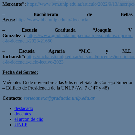
Mercante”:
https://www.lvm.unlp.edu.ar/articulo/2022/9/13/inscrip
– Bachillerato de Bellas
Artes:
https://www.bba.unlp.edu.ar/docencia
– Escuela Graduada “Joaquín V.
González”:
https://www.graduada.unlp.edu.ar/personal/inscripcion-
a-la-docencia-2023-21650
– Escuela Agraria “M.C. y M.L.
Inchausti”:
https://inchausti.unlp.edu.ar/personal/docentes/inscripcio
a-la-docencia-ciclo-lectivo-2023
Fecha del Sorteo:
Miércoles 16 de noviembre a las 9 hs en el Sala de Consejo Superior
– Edificio de Presidencia de la UNLP (Av. 7 e/ 47 y 48)
Contacto:
sorteoanexa@graduada.unlp.edu.ar
destacado
docentes
el arcon de clio
UNLP