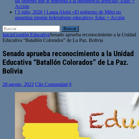
las órdenes que le imponga a la inteligencia artificial»
Educ +
Acción
[ 5 julio, 2026 ]
Laura Aloisi «El gobierno de Milei no
garantiza ningún federalismo educativo»
Educ + Acción
Buscar:
Inicio
Gestión Educativa
Senado aprueba reconocimiento a la Unidad
Educativa “Batallón Colorados” de La Paz. Bolivia
Senado aprueba reconocimiento a la Unidad
Educativa “Batallón Colorados” de La Paz.
Bolivia
28 agosto, 2022
Clio Comunidad
0