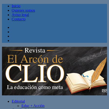
Inicio
Quienes somos
Aviso legal
Contacto
Facebook
Twitter
Linkedin
Youtube
Editorial
Educ + Acción