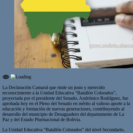
La Declaración Camaral que rinde un justo y merecido
reconocimiento a la Unidad Educativa “Batallón Colorados”,
proyectada por el presidente del Senado, Andrónico Rodríguez, fue
aprobada hoy en el Pleno del Senado en mérito al valioso aporte a la
educación y formación de nuevas generaciones, contribuyendo al
desarrollo del municipio de Desaguadero del departamento de La
Paz y del Estado Plurinacional de Bolivia.
La Unidad Educativa “Batallón Colorados” del nivel Secundario,