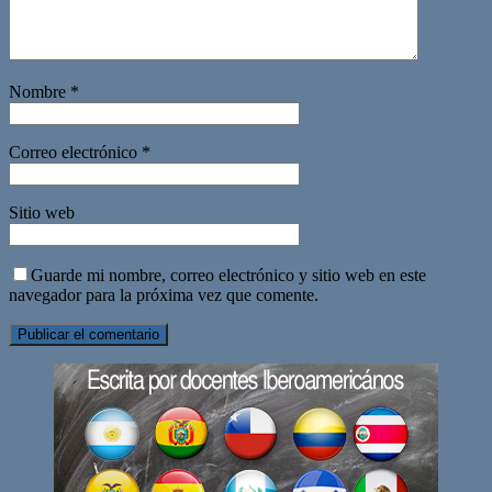
Nombre
*
Correo electrónico
*
Sitio web
Guarde mi nombre, correo electrónico y sitio web en este
navegador para la próxima vez que comente.