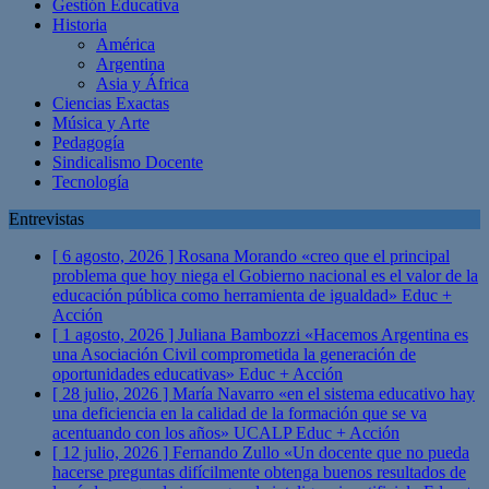
Gestión Educativa
Historia
América
Argentina
Asia y África
Ciencias Exactas
Música y Arte
Pedagogía
Sindicalismo Docente
Tecnología
Entrevistas
[ 6 agosto, 2026 ]
Rosana Morando «creo que el principal
problema que hoy niega el Gobierno nacional es el valor de la
educación pública como herramienta de igualdad»
Educ +
Acción
[ 1 agosto, 2026 ]
Juliana Bambozzi «Hacemos Argentina es
una Asociación Civil comprometida la generación de
oportunidades educativas»
Educ + Acción
[ 28 julio, 2026 ]
María Navarro «en el sistema educativo hay
una deficiencia en la calidad de la formación que se va
acentuando con los años» UCALP
Educ + Acción
[ 12 julio, 2026 ]
Fernando Zullo «Un docente que no pueda
hacerse preguntas difícilmente obtenga buenos resultados de