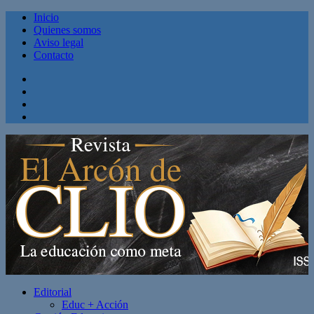
Inicio
Quienes somos
Aviso legal
Contacto
Facebook
Twitter
Linkedin
Youtube
Editorial
Educ + Acción