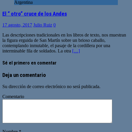
Argentina
El “ otro” cruce de los Andes
17 agosto, 2017
Julio Ruiz
0
Las descripciones tradicionales en los libros de texto, nos muestran
la figura erguida de San Martín sobre un brioso caballo,
contemplando inmutable, el pasaje de la cordillera por una
interminable fila de soldados. La otra
[…]
Sé el primero en comentar
Deja un comentario
Su dirección de correo electrónico no será publicada.
Comentario
Nombre
*