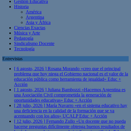
Gestión Educativa
Historia
América
Argentina
Asia y África
Ciencias Exactas
Música y Arte
Pedagogía
Sindicalismo Docente
Tecnología
Entrevistas
[ 6 agosto, 2026 ]
Rosana Morando «creo que el principal
problema que hoy niega el Gobierno nacional es el valor de la
educación pública como herramienta de igualdad»
Educ +
Acción
[ 1 agosto, 2026 ]
Juliana Bambozzi «Hacemos Argentina es
una Asociación Civil comprometida la generación de
oportunidades educativas»
Educ + Acción
[ 28 julio, 2026 ]
María Navarro «en el sistema educativo hay
una deficiencia en la calidad de la formación que se va
acentuando con los años» UCALP
Educ + Acción
[ 12 julio, 2026 ]
Fernando Zullo «Un docente que no pueda
hacerse preguntas difícilmente obtenga buenos resultados de