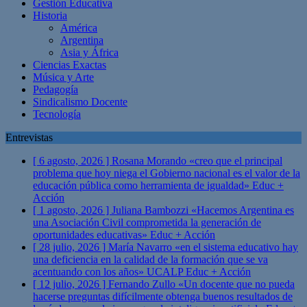
Gestión Educativa
Historia
América
Argentina
Asia y África
Ciencias Exactas
Música y Arte
Pedagogía
Sindicalismo Docente
Tecnología
Entrevistas
[ 6 agosto, 2026 ]
Rosana Morando «creo que el principal
problema que hoy niega el Gobierno nacional es el valor de la
educación pública como herramienta de igualdad»
Educ +
Acción
[ 1 agosto, 2026 ]
Juliana Bambozzi «Hacemos Argentina es
una Asociación Civil comprometida la generación de
oportunidades educativas»
Educ + Acción
[ 28 julio, 2026 ]
María Navarro «en el sistema educativo hay
una deficiencia en la calidad de la formación que se va
acentuando con los años» UCALP
Educ + Acción
[ 12 julio, 2026 ]
Fernando Zullo «Un docente que no pueda
hacerse preguntas difícilmente obtenga buenos resultados de