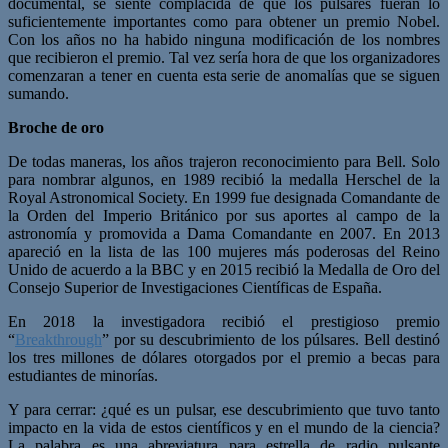
documental, se siente complacida de que los púlsares fueran lo
suficientemente importantes como para obtener un premio Nobel.
Con los años no ha habido ninguna modificación de los nombres
que recibieron el premio. Tal vez sería hora de que los organizadores
comenzaran a tener en cuenta esta serie de anomalías que se siguen
sumando.
Broche de oro
De todas maneras, los años trajeron reconocimiento para Bell. Solo
para nombrar algunos, en 1989 recibió la medalla Herschel de la
Royal Astronomical Society. En 1999 fue designada Comandante de
la Orden del Imperio Británico por sus aportes al campo de la
astronomía y promovida a Dama Comandante en 2007. En 2013
apareció en la lista de las 100 mujeres más poderosas del Reino
Unido de acuerdo a la BBC y en 2015 recibió la Medalla de Oro del
Consejo Superior de Investigaciones Científicas de España.
En 2018 la investigadora recibió el prestigioso premio
“
Breakthrough
” por su descubrimiento de los púlsares. Bell destinó
los tres millones de dólares otorgados por el premio a becas para
estudiantes de minorías.
Y para cerrar: ¿qué es un pulsar, ese descubrimiento que tuvo tanto
impacto en la vida de estos científicos y en el mundo de la ciencia?
La palabra es una abreviatura para estrella de radio pulsante