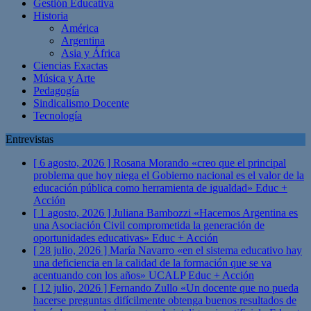
Gestión Educativa
Historia
América
Argentina
Asia y África
Ciencias Exactas
Música y Arte
Pedagogía
Sindicalismo Docente
Tecnología
Entrevistas
[ 6 agosto, 2026 ]
Rosana Morando «creo que el principal
problema que hoy niega el Gobierno nacional es el valor de la
educación pública como herramienta de igualdad»
Educ +
Acción
[ 1 agosto, 2026 ]
Juliana Bambozzi «Hacemos Argentina es
una Asociación Civil comprometida la generación de
oportunidades educativas»
Educ + Acción
[ 28 julio, 2026 ]
María Navarro «en el sistema educativo hay
una deficiencia en la calidad de la formación que se va
acentuando con los años» UCALP
Educ + Acción
[ 12 julio, 2026 ]
Fernando Zullo «Un docente que no pueda
hacerse preguntas difícilmente obtenga buenos resultados de