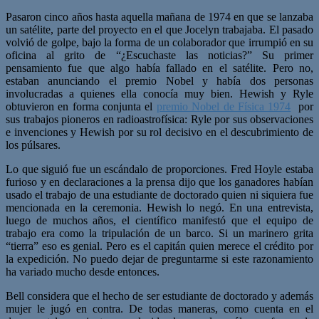
Pasaron cinco años hasta aquella mañana de 1974 en que se lanzaba
un satélite, parte del proyecto en el que Jocelyn trabajaba. El pasado
volvió de golpe, bajo la forma de un colaborador que irrumpió en su
oficina al grito de “¿Escuchaste las noticias?” Su primer
pensamiento fue que algo había fallado en el satélite. Pero no,
estaban anunciando el premio Nobel y había dos personas
involucradas a quienes ella conocía muy bien. Hewish y Ryle
obtuvieron en forma conjunta el
premio Nobel de Física 1974
por
sus trabajos pioneros en radioastrofísica: Ryle por sus observaciones
e invenciones y Hewish por su rol decisivo en el descubrimiento de
los púlsares.
Lo que siguió fue un escándalo de proporciones. Fred Hoyle estaba
furioso y en declaraciones a la prensa dijo que los ganadores habían
usado el trabajo de una estudiante de doctorado quien ni siquiera fue
mencionada en la ceremonia. Hewish lo negó. En una entrevista,
luego de muchos años, el científico manifestó que el equipo de
trabajo era como la tripulación de un barco. Si un marinero grita
“tierra” eso es genial. Pero es el capitán quien merece el crédito por
la expedición. No puedo dejar de preguntarme si este razonamiento
ha variado mucho desde entonces.
Bell considera que el hecho de ser estudiante de doctorado y además
mujer le jugó en contra. De todas maneras, como cuenta en el