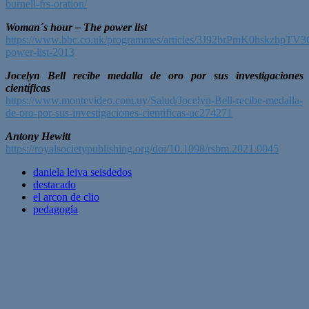
burnell-frs-oration/
Woman´s hour – The power list
https://www.bbc.co.uk/programmes/articles/3J92brPmK0hskzhpTV3
power-list-2013
Jocelyn Bell recibe medalla de oro por sus investigaciones
científicas
https://www.montevideo.com.uy/Salud/Jocelyn-Bell-recibe-medalla-
de-oro-por-sus-investigaciones-cientificas-uc274271
Antony Hewitt
https://royalsocietypublishing.org/doi/10.1098/rsbm.2021.0045
daniela leiva seisdedos
destacado
el arcon de clio
pedagogía