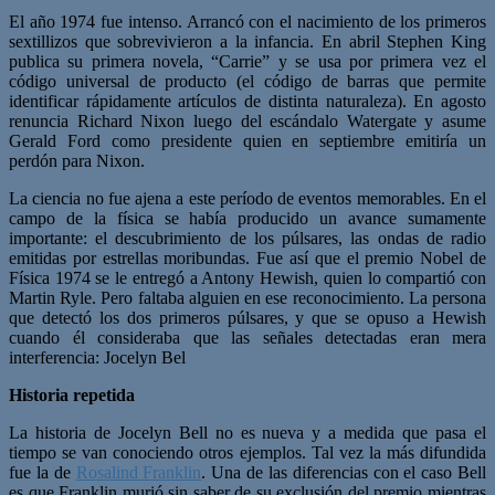
El año 1974 fue intenso. Arrancó con el nacimiento de los primeros
sextillizos que sobrevivieron a la infancia. En abril Stephen King
publica su primera novela, “Carrie” y se usa por primera vez el
código universal de producto (el código de barras que permite
identificar rápidamente artículos de distinta naturaleza). En agosto
renuncia Richard Nixon luego del escándalo Watergate y asume
Gerald Ford como presidente quien en septiembre emitiría un
perdón para Nixon.
La ciencia no fue ajena a este período de eventos memorables. En el
campo de la física se había producido un avance sumamente
importante: el descubrimiento de los púlsares, las ondas de radio
emitidas por estrellas moribundas. Fue así que el premio Nobel de
Física 1974 se le entregó a Antony Hewish, quien lo compartió con
Martin Ryle. Pero faltaba alguien en ese reconocimiento. La persona
que detectó los dos primeros púlsares, y que se opuso a Hewish
cuando él consideraba que las señales detectadas eran mera
interferencia: Jocelyn Bel
Historia repetida
La historia de Jocelyn Bell no es nueva y a medida que pasa el
tiempo se van conociendo otros ejemplos. Tal vez la más difundida
fue la de
Rosalind Franklin
. Una de las diferencias con el caso Bell
es que Franklin murió sin saber de su exclusión del premio mientras