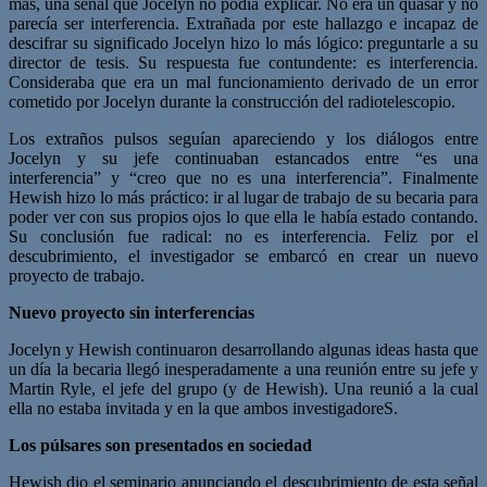
más, una señal que Jocelyn no podía explicar. No era un quasar y no
parecía ser interferencia. Extrañada por este hallazgo e incapaz de
descifrar su significado Jocelyn hizo lo más lógico: preguntarle a su
director de tesis. Su respuesta fue contundente: es interferencia.
Consideraba que era un mal funcionamiento derivado de un error
cometido por Jocelyn durante la construcción del radiotelescopio.
Los extraños pulsos seguían apareciendo y los diálogos entre
Jocelyn y su jefe continuaban estancados entre “es una
interferencia” y “creo que no es una interferencia”. Finalmente
Hewish hizo lo más práctico: ir al lugar de trabajo de su becaria para
poder ver con sus propios ojos lo que ella le había estado contando.
Su conclusión fue radical: no es interferencia. Feliz por el
descubrimiento, el investigador se embarcó en crear un nuevo
proyecto de trabajo.
Nuevo proyecto sin interferencias
Jocelyn y Hewish continuaron desarrollando algunas ideas hasta que
un día la becaria llegó inesperadamente a una reunión entre su jefe y
Martin Ryle, el jefe del grupo (y de Hewish). Una reunió a la cual
ella no estaba invitada y en la que ambos investigadoreS.
Los púlsares son presentados en sociedad
Hewish dio el seminario anunciando el descubrimiento de esta señal