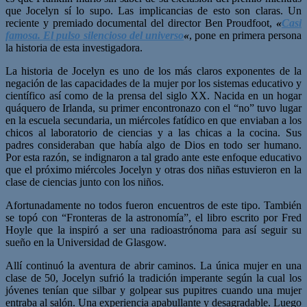
que Jocelyn sí lo supo. Las implicancias de esto son claras. Un
reciente y premiado documental del director Ben Proudfoot,
«
Casi
famosa. El pulso silencioso del universo
«
, pone en primera persona
la historia de esta investigadora.
La historia de Jocelyn es uno de los más claros exponentes de la
negación de las capacidades de la mujer por los sistemas educativo y
científico así como de la prensa del siglo XX. Nacida en un hogar
quáquero de Irlanda, su primer encontronazo con el “no” tuvo lugar
en la escuela secundaria, un miércoles fatídico en que enviaban a los
chicos al laboratorio de ciencias y a las chicas a la cocina. Sus
padres consideraban que había algo de Dios en todo ser humano.
Por esta razón, se indignaron a tal grado ante este enfoque educativo
que el próximo miércoles Jocelyn y otras dos niñas estuvieron en la
clase de ciencias junto con los niños.
Afortunadamente no todos fueron encuentros de este tipo. También
se topó con “Fronteras de la astronomía”, el libro escrito por Fred
Hoyle que la inspiró a ser una radioastrónoma para así seguir su
sueño en la Universidad de Glasgow.
Allí continuó la aventura de abrir caminos. La única mujer en una
clase de 50, Jocelyn sufrió la tradición imperante según la cual los
jóvenes tenían que silbar y golpear sus pupitres cuando una mujer
entraba al salón. Una experiencia apabullante y desagradable. Luego