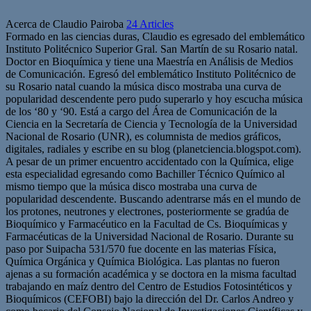
Acerca de Claudio Pairoba
24 Articles
Formado en las ciencias duras, Claudio es egresado del emblemático
Instituto Politécnico Superior Gral. San Martín de su Rosario natal.
Doctor en Bioquímica y tiene una Maestría en Análisis de Medios
de Comunicación. Egresó del emblemático Instituto Politécnico de
su Rosario natal cuando la música disco mostraba una curva de
popularidad descendente pero pudo superarlo y hoy escucha música
de los ‘80 y ‘90. Está a cargo del Área de Comunicación de la
Ciencia en la Secretaría de Ciencia y Tecnología de la Universidad
Nacional de Rosario (UNR), es columnista de medios gráficos,
digitales, radiales y escribe en su blog (planetciencia.blogspot.com).
A pesar de un primer encuentro accidentado con la Química, elige
esta especialidad egresando como Bachiller Técnico Químico al
mismo tiempo que la música disco mostraba una curva de
popularidad descendente. Buscando adentrarse más en el mundo de
los protones, neutrones y electrones, posteriormente se gradúa de
Bioquímico y Farmacéutico en la Facultad de Cs. Bioquímicas y
Farmacéuticas de la Universidad Nacional de Rosario. Durante su
paso por Suipacha 531/570 fue docente en las materias Física,
Química Orgánica y Química Biológica. Las plantas no fueron
ajenas a su formación académica y se doctora en la misma facultad
trabajando en maíz dentro del Centro de Estudios Fotosintéticos y
Bioquímicos (CEFOBI) bajo la dirección del Dr. Carlos Andreo y