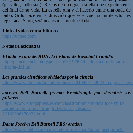
(pulsating radio star). Restos de una gran estrella que explotó cerca
del final de su vida. La estrella gira y al hacerlo emite una onda de
radio. Si lo hace en la dirección que se encuentra un detector, es
registrada. Si no, será una estrella no detectada.
Link al video con subtítulos
https://vimeo.com
Notas relacionadas
El lado oscuro del ADN: la historia de Rosalind Franklin
http://planetciencia.blogspot.com/2019/09/el-lado-oscuro-del-adn-la-
historia-de.html
Las grandes científicas olvidadas por la ciencia
https://www.bbc.com/mundo/noticias/2015/06/150622_mujeres_cienc
Jocelyn Bell Burnell, premio Breaktrough por descubrir los
púlsares
https://www.europapress.es/ciencia/astronomia/noticia-jocelyn-bell-
burnell-premio-breaktrough-descubrir-pulsares-
20180906170428.html
Dame Jocelyn Bell Burnell FRS: oration
https://www.bath.ac.uk/corporate-information/dame-jocelyn-bell-