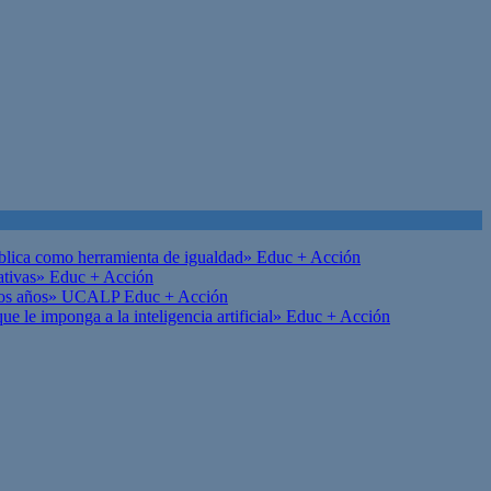
ública como herramienta de igualdad»
Educ + Acción
ativas»
Educ + Acción
on los años» UCALP
Educ + Acción
 le imponga a la inteligencia artificial»
Educ + Acción