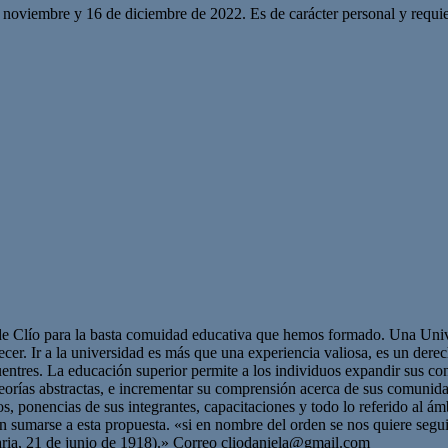
 de noviembre y 16 de diciembre de 2022. Es de carácter personal y requi
de Clío para la basta comuidad educativa que hemos formado. Una Univer
cer. Ir a la universidad es más que una experiencia valiosa, es un dere
cuentres. La educación superior permite a los individuos expandir sus c
teorías abstractas, e incrementar su comprensión acerca de sus comunid
s, ponencias de sus integrantes, capacitaciones y todo lo referido al á
ran sumarse a esta propuesta. «si en nombre del orden se nos quiere seg
aria, 21 de junio de 1918).» Correo
cliodaniela@gmail.com