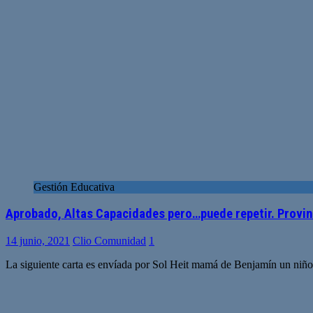
Gestión Educativa
Aprobado, Altas Capacidades pero…puede repetir. Provin
14 junio, 2021
Clio Comunidad
1
La siguiente carta es envíada por Sol Heit mamá de Benjamín un niño