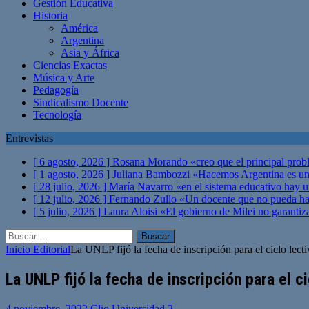
Gestión Educativa
Historia
América
Argentina
Asia y África
Ciencias Exactas
Música y Arte
Pedagogía
Sindicalismo Docente
Tecnología
Entrevistas
[ 6 agosto, 2026 ]
Rosana Morando «creo que el principal probl
[ 1 agosto, 2026 ]
Juliana Bambozzi «Hacemos Argentina es una
[ 28 julio, 2026 ]
María Navarro «en el sistema educativo hay 
[ 12 julio, 2026 ]
Fernando Zullo «Un docente que no pueda hacer
[ 5 julio, 2026 ]
Laura Aloisi «El gobierno de Milei no garanti
Buscar:
Inicio
Editorial
La UNLP fijó la fecha de inscripción para el ciclo lect
La UNLP fijó la fecha de inscripción para el c
4 noviembre, 2022
Clio Universidad
2