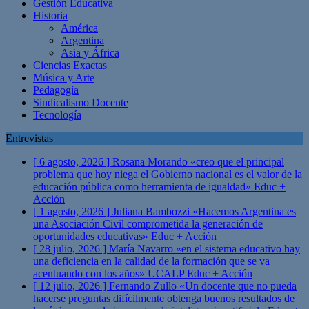
Gestión Educativa
Historia
América
Argentina
Asia y África
Ciencias Exactas
Música y Arte
Pedagogía
Sindicalismo Docente
Tecnología
Entrevistas
[ 6 agosto, 2026 ]
Rosana Morando «creo que el principal
problema que hoy niega el Gobierno nacional es el valor de la
educación pública como herramienta de igualdad»
Educ +
Acción
[ 1 agosto, 2026 ]
Juliana Bambozzi «Hacemos Argentina es
una Asociación Civil comprometida la generación de
oportunidades educativas»
Educ + Acción
[ 28 julio, 2026 ]
María Navarro «en el sistema educativo hay
una deficiencia en la calidad de la formación que se va
acentuando con los años» UCALP
Educ + Acción
[ 12 julio, 2026 ]
Fernando Zullo «Un docente que no pueda
hacerse preguntas difícilmente obtenga buenos resultados de