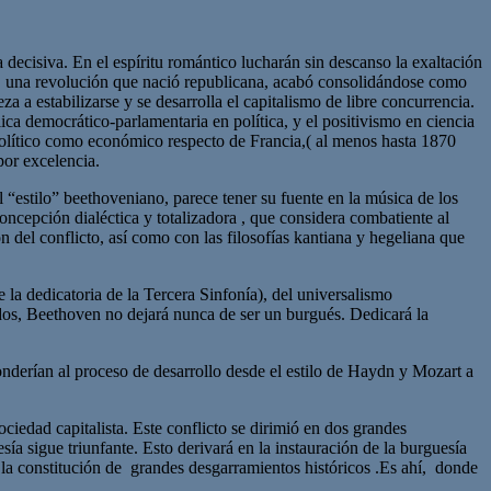
ecisiva. En el espíritu romántico lucharán sin descanso la exaltación
nte, una revolución que nació republicana, acabó consolidándose como
 a estabilizarse y se desarrolla el capitalismo de libre concurrencia.
ica democrático-parlamentaria en política, y el positivismo en ciencia
o político como económico respecto de Francia,( al menos hasta 1870
por excelencia.
 “estilo” beethoveniano, parece tener su fuente en la música de los
oncepción dialéctica y totalizadora , que considera combatiente al
 del conflicto, así como con las filosofías kantiana y hegeliana que
a dedicatoria de la Tercera Sinfonía), del universalismo
os, Beethoven no dejará nunca de ser un burgués. Dedicará la
ponderían al proceso de desarrollo desde el estilo de Haydn y Mozart a
ciedad capitalista. Este conflicto se dirimió en dos grandes
 sigue triunfante. Esto derivará en la instauración de la burguesía
 en la constitución de grandes desgarramientos históricos .Es ahí, donde