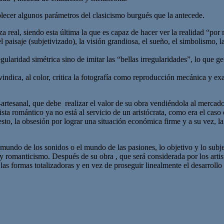
blecer algunos parámetros del clasicismo burgués que la antecede.
 real, siendo esta última la que es capaz de hacer ver la realidad “por 
aisaje (subjetivizado), la visión grandiosa, el sueño, el simbolismo, la 
ularidad simétrica sino de imitar las “bellas irregularidades”, lo que 
indica, al color, critica la fotografía como reproducción mecánica y exa
si-artesanal, que debe realizar el valor de su obra vendiéndola al merca
sta romántico ya no está al servicio de un aristócrata, como era el caso
to, la obsesión por lograr una situación económica firme y a su vez, la 
undo de los sonidos o el mundo de las pasiones, lo objetivo y lo subjet
y romanticismo. Después de su obra , que será considerada por los artis
 las formas totalizadoras y en vez de proseguir linealmente el desarro