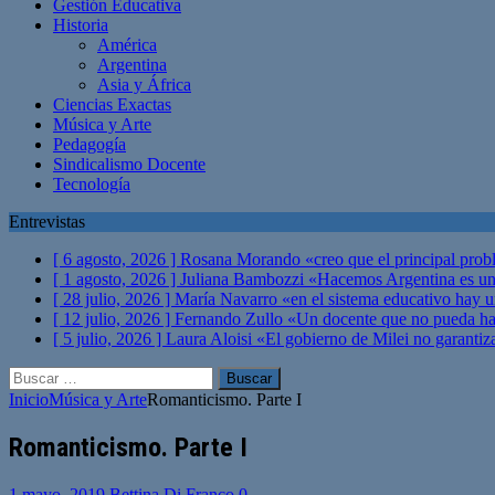
Gestión Educativa
Historia
América
Argentina
Asia y África
Ciencias Exactas
Música y Arte
Pedagogía
Sindicalismo Docente
Tecnología
Entrevistas
[ 6 agosto, 2026 ]
Rosana Morando «creo que el principal probl
[ 1 agosto, 2026 ]
Juliana Bambozzi «Hacemos Argentina es una
[ 28 julio, 2026 ]
María Navarro «en el sistema educativo hay 
[ 12 julio, 2026 ]
Fernando Zullo «Un docente que no pueda hacer
[ 5 julio, 2026 ]
Laura Aloisi «El gobierno de Milei no garanti
Buscar:
Inicio
Música y Arte
Romanticismo. Parte I
Romanticismo. Parte I
1 mayo, 2019
Bettina Di Franco
0