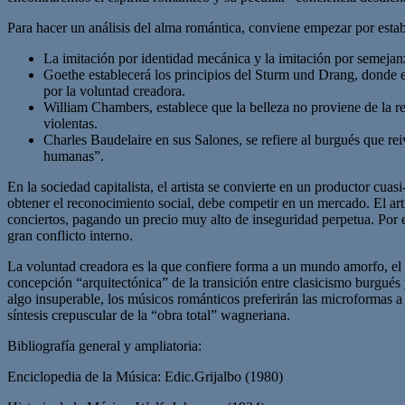
Para hacer un análisis del alma romántica, conviene empezar por esta
La imitación por identidad mecánica y la imitación por semejanza
Goethe establecerá los principios del Sturm und Drang, donde el p
por la voluntad creadora.
William Chambers, establece que la belleza no proviene de la reg
violentas.
Charles Baudelaire en sus Salones, se refiere al burgués que reiv
humanas”.
En la sociedad capitalista, el artista se convierte en un productor cua
obtener el reconocimiento social, debe competir en un mercado. El arti
conciertos, pagando un precio muy alto de inseguridad perpetua. Por es
gran conflicto interno.
La voluntad creadora es la que confiere forma a un mundo amorfo, el m
concepción “arquitectónica” de la transición entre clasicismo burgués 
algo insuperable, los músicos románticos preferirán las microformas a
síntesis crepuscular de la “obra total” wagneriana.
Bibliografía general y ampliatoria:
Enciclopedia de la Música: Edic.Grijalbo (1980)