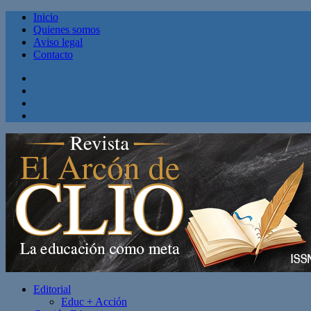
Inicio
Quienes somos
Aviso legal
Contacto
Facebook
Twitter
Linkedin
Youtube
Editorial
Educ + Acción