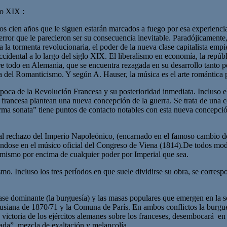
lo XIX :
cien años que le siguen estarán marcados a fuego por esa experiencia d
el terror que le parecieron ser su consecuencia inevitable. Paradójicame
 tormenta revolucionaria, el poder de la nueva clase capitalista empieza
cidental a lo largo del siglo XIX. El liberalismo en economía, la repúbl
sobre todo en Alemania, que se encuentra rezagada en su desarrollo tant
a del Romanticismo. Y según A. Hauser, la música es el arte romántica 
poca de la Revolución Francesa y su posterioridad inmediata. Incluso el
 francesa plantean una nueva concepción de la guerra. Se trata de una c
orma sonata” tiene puntos de contacto notables con esta nueva concepción
l rechazo del Imperio Napoleónico, (encarnado en el famoso cambio de l
éndose en el músico oficial del Congreso de Viena (1814).De todos mod
 mismo por encima de cualquier poder por Imperial que sea.
smo. Incluso los tres períodos en que suele dividirse su obra, se corres
ase dominante (la burguesía) y las masas populares que emergen en la so
iana de 1870/71 y la Comuna de París. En ambos conflictos la burguesía
y la victoria de los ejércitos alemanes sobre los franceses, desembocará
ada”, mezcla de exaltación y melancolía.