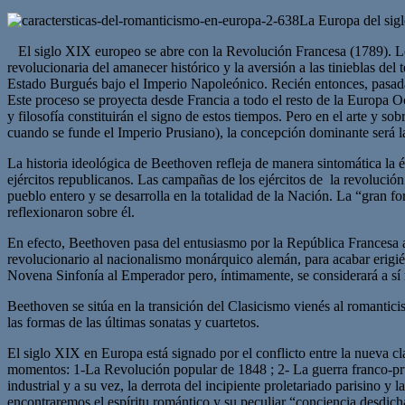
La Europa del sig
El siglo XIX europeo se abre con la Revolución Francesa (1789). Los 
revolucionaria del amanecer histórico y la aversión a las tinieblas d
Estado Burgués bajo el Imperio Napoleónico. Recién entonces, pasada la
Este proceso se proyecta desde Francia a todo el resto de la Europa Oc
y filosofía constituirán el signo de estos tiempos. Pero en el arte y 
cuando se funde el Imperio Prusiano), la concepción dominante será l
La historia ideológica de Beethoven refleja de manera sintomática la é
ejércitos republicanos. Las campañas de los ejércitos de la revolución
pueblo entero y se desarrolla en la totalidad de la Nación. La “gran f
reflexionaron sobre él.
En efecto, Beethoven pasa del entusiasmo por la República Francesa a
revolucionario al nacionalismo monárquico alemán, para acabar erigi
Novena Sinfonía al Emperador pero, íntimamente, se considerará a sí
Beethoven se sitúa en la transición del Clasicismo vienés al romantici
las formas de las últimas sonatas y cuartetos.
El siglo XIX en Europa está signado por el conflicto entre la nueva cl
momentos: 1-La Revolución popular de 1848 ; 2- La guerra franco-prus
industrial y a su vez, la derrota del incipiente proletariado parisino 
encontraremos el espíritu romántico y su peculiar “conciencia desdich