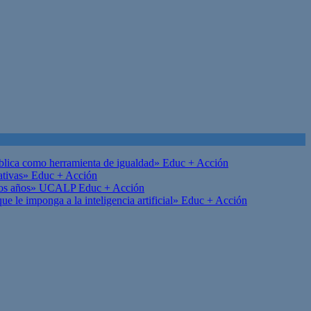
ública como herramienta de igualdad»
Educ + Acción
ativas»
Educ + Acción
on los años» UCALP
Educ + Acción
 le imponga a la inteligencia artificial»
Educ + Acción