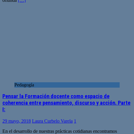
oriunda
[…]
Pedagogía
Pensar la Formación docente como espacio de
coherencia entre pensamiento, discurso y acción. Parte
I:
29 mayo, 2018
Laura Curbelo Varela
1
En el desarrollo de nuestras prácticas cotidianas encontramos