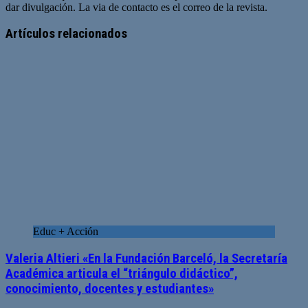
dar divulgación. La via de contacto es el correo de la revista.
Sitio
web
Artículos relacionados
Educ + Acción
Valeria Altieri «En la Fundación Barceló, la Secretaría
Académica articula el “triángulo didáctico”,
conocimiento, docentes y estudiantes»