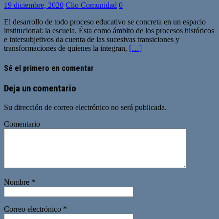
19 diciembre, 2020
Clio Comunidad
0
El desarrollo de todo proceso educativo se concreta en un espacio
institucional: la escuela. Ésta como ámbito de los procesos históricos
e intersubjetivos da cuenta de las sucesivas transiciones y
transformaciones de quienes la integran,
[…]
Sé el primero en comentar
Deja un comentario
Su dirección de correo electrónico no será publicada.
Comentario
Nombre
*
Correo electrónico
*