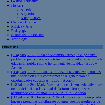
Gestión Educativa
Historia
América
Argentina
Asia y África
Ciencias Exactas
Música y Arte
Pedagogía
Sindicalismo Docente
Tecnología
Entrevistas
[ 6 agosto, 2026 ]
Rosana Morando «creo que el principal
problema que hoy niega el Gobierno nacional es el valor de la
educación pública como herramienta de igualdad»
Educ +
Acción
[ 1 agosto, 2026 ]
Juliana Bambozzi «Hacemos Argentina es
una Asociación Civil comprometida la generación de
oportunidades educativas»
Educ + Acción
[ 28 julio, 2026 ]
María Navarro «en el sistema educativo hay
una deficiencia en la calidad de la formación que se va
acentuando con los años» UCALP
Educ + Acción
[ 12 julio, 2026 ]
Fernando Zullo «Un docente que no pueda
hacerse preguntas difícilmente obtenga buenos resultados de