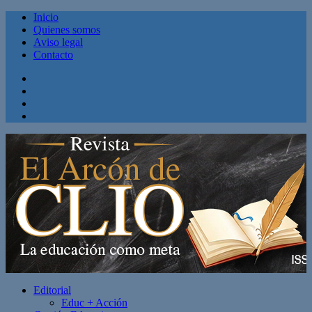
Inicio
Quienes somos
Aviso legal
Contacto
Facebook
Twitter
Linkedin
Youtube
Editorial
Educ + Acción