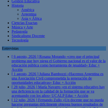
Gestión Educativa
Historia
América
Argentina
Asia y África
Ciencias Exactas
Música y Arte
Pedagogía
Sindicalismo Docente
Tecnología
Entrevistas
[ 6 agosto, 2026 ]
Rosana Morando «creo que el principal
problema que hoy niega el Gobierno nacional es el valor de la
educación pública como herramienta de igualdad»
Educ +
Acción
[ 1 agosto, 2026 ]
Juliana Bambozzi «Hacemos Argentina es
una Asociación Civil comprometida la generación de
oportunidades educativas»
Educ + Acción
[ 28 julio, 2026 ]
María Navarro «en el sistema educativo hay
una deficiencia en la calidad de la formación que se va
acentuando con los años» UCALP
Educ + Acción
[ 12 julio, 2026 ]
Fernando Zullo «Un docente que no pueda
hacerse preguntas difícilmente obtenga buenos resultados de