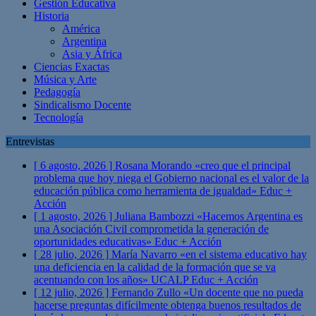
Gestión Educativa
Historia
América
Argentina
Asia y África
Ciencias Exactas
Música y Arte
Pedagogía
Sindicalismo Docente
Tecnología
Entrevistas
[ 6 agosto, 2026 ]
Rosana Morando «creo que el principal
problema que hoy niega el Gobierno nacional es el valor de la
educación pública como herramienta de igualdad»
Educ +
Acción
[ 1 agosto, 2026 ]
Juliana Bambozzi «Hacemos Argentina es
una Asociación Civil comprometida la generación de
oportunidades educativas»
Educ + Acción
[ 28 julio, 2026 ]
María Navarro «en el sistema educativo hay
una deficiencia en la calidad de la formación que se va
acentuando con los años» UCALP
Educ + Acción
[ 12 julio, 2026 ]
Fernando Zullo «Un docente que no pueda
hacerse preguntas difícilmente obtenga buenos resultados de