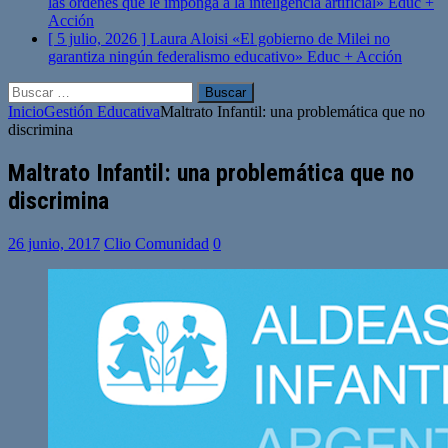
las órdenes que le imponga a la inteligencia artificial»
Educ +
Acción
[ 5 julio, 2026 ]
Laura Aloisi «El gobierno de Milei no
garantiza ningún federalismo educativo»
Educ + Acción
Buscar:
Inicio
Gestión Educativa
Maltrato Infantil: una problemática que no
discrimina
Maltrato Infantil: una problemática que no
discrimina
26 junio, 2017
Clio Comunidad
0