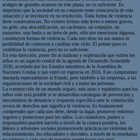
testigos de grandes avances en este plano, no es suficiente. Es
imperioso que la sociedad en su conjunto tome consciencia de esta
situación y se involucre en su resolución. Toda forma de violencia
tiene consecuencias. No existen formas más leves o menos graves,
un grito, una descalificación, un cachetazo, un empujón, un
zamarreo, una burla o un tirón de pelo, sólo por mencionar algunas,
constituyen formas de violencia. Cada uno tiene en sus manos la
posibilidad de comenzar a cambiar este ciclo. El primer paso es
visibilizar la violencia, pero no es suficiente.
En esta dirección, poner fin al maltrato y explotación que sufren los
niños es un aspecto central de la agenda de Desarrollo Sostenible
2030, acordada por los Estados miembros de la Asamblea de
Naciones Unidas y que entró en vigencia en 2016. Este compromiso
interpela especialmente al Estado, pero también a las empresas, a las
organizaciones de la sociedad civil y a todas las personas.
La construcción de un mundo seguro, más justo y equitativo para los
niños solo será posible si se desarrollan estrategias de prevención y
mecanismos de denuncia y respuesta específica ante la vulneración
severa de derechos que significa la violencia. Es fundamental
comprender que cada uno debe, desde su lugar, promover entornos
seguros y protectores para los niños. Los cuidadores, padres o
responsables pueden hacerlo a través de la crianza positiva, los
líderes y referentes sociales promoviendo prácticas no violentas de
relacionamiento, los educadores y docentes, a través de la enseñanza
no violenta y cada uno de nosotros puede hacer una gran