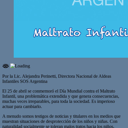
Por la Lic. Alejandra Perinetti, Directora Nacional de Aldeas
Infantiles SOS Argentina
El 25 de abril se conmemoró el Día Mundial contra el Maltrato
Infantil, una problemática extendida y que genera consecuencias,
muchas veces irreparables, para toda la sociedad. Es imperioso
actuar para cambiarlo.
A menudo somos testigos de noticias y titulares en los medios que
muestran situaciones de desprotección de los niños y niñas. Con
naturalidad socialmente se toleran malos tratos hacia los niños,