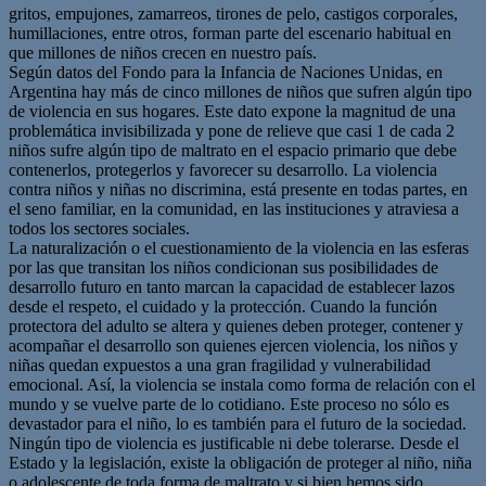
gritos, empujones, zamarreos, tirones de pelo, castigos corporales,
humillaciones, entre otros, forman parte del escenario habitual en
que millones de niños crecen en nuestro país.
Según datos del Fondo para la Infancia de Naciones Unidas, en
Argentina hay más de cinco millones de niños que sufren algún tipo
de violencia en sus hogares. Este dato expone la magnitud de una
problemática invisibilizada y pone de relieve que casi 1 de cada 2
niños sufre algún tipo de maltrato en el espacio primario que debe
contenerlos, protegerlos y favorecer su desarrollo. La violencia
contra niños y niñas no discrimina, está presente en todas partes, en
el seno familiar, en la comunidad, en las instituciones y atraviesa a
todos los sectores sociales.
La naturalización o el cuestionamiento de la violencia en las esferas
por las que transitan los niños condicionan sus posibilidades de
desarrollo futuro en tanto marcan la capacidad de establecer lazos
desde el respeto, el cuidado y la protección. Cuando la función
protectora del adulto se altera y quienes deben proteger, contener y
acompañar el desarrollo son quienes ejercen violencia, los niños y
niñas quedan expuestos a una gran fragilidad y vulnerabilidad
emocional. Así, la violencia se instala como forma de relación con el
mundo y se vuelve parte de lo cotidiano. Este proceso no sólo es
devastador para el niño, lo es también para el futuro de la sociedad.
Ningún tipo de violencia es justificable ni debe tolerarse. Desde el
Estado y la legislación, existe la obligación de proteger al niño, niña
o adolescente de toda forma de maltrato y si bien hemos sido