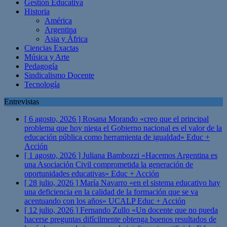
Gestión Educativa
Historia
América
Argentina
Asia y África
Ciencias Exactas
Música y Arte
Pedagogía
Sindicalismo Docente
Tecnología
Entrevistas
[ 6 agosto, 2026 ]
Rosana Morando «creo que el principal
problema que hoy niega el Gobierno nacional es el valor de la
educación pública como herramienta de igualdad»
Educ +
Acción
[ 1 agosto, 2026 ]
Juliana Bambozzi «Hacemos Argentina es
una Asociación Civil comprometida la generación de
oportunidades educativas»
Educ + Acción
[ 28 julio, 2026 ]
María Navarro «en el sistema educativo hay
una deficiencia en la calidad de la formación que se va
acentuando con los años» UCALP
Educ + Acción
[ 12 julio, 2026 ]
Fernando Zullo «Un docente que no pueda
hacerse preguntas difícilmente obtenga buenos resultados de