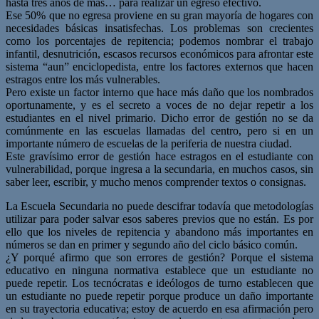
hasta tres años de más… para realizar un egreso efectivo.
Ese 50% que no egresa proviene en su gran mayoría de hogares con
necesidades básicas insatisfechas. Los problemas son crecientes
como los porcentajes de repitencia; podemos nombrar el trabajo
infantil, desnutrición, escasos recursos económicos para afrontar este
sistema “aun” enciclopedista, entre los factores externos que hacen
estragos entre los más vulnerables.
Pero existe un factor interno que hace más daño que los nombrados
oportunamente, y es el secreto a voces de no dejar repetir a los
estudiantes en el nivel primario. Dicho error de gestión no se da
comúnmente en las escuelas llamadas del centro, pero si en un
importante número de escuelas de la periferia de nuestra ciudad.
Este gravísimo error de gestión hace estragos en el estudiante con
vulnerabilidad, porque ingresa a la secundaria, en muchos casos, sin
saber leer, escribir, y mucho menos comprender textos o consignas.
La Escuela Secundaria no puede descifrar todavía que metodologías
utilizar para poder salvar esos saberes previos que no están. Es por
ello que los niveles de repitencia y abandono más importantes en
números se dan en primer y segundo año del ciclo básico común.
¿Y porqué afirmo que son errores de gestión? Porque el sistema
educativo en ninguna normativa establece que un estudiante no
puede repetir. Los tecnócratas e ideólogos de turno establecen que
un estudiante no puede repetir porque produce un daño importante
en su trayectoria educativa; estoy de acuerdo en esa afirmación pero