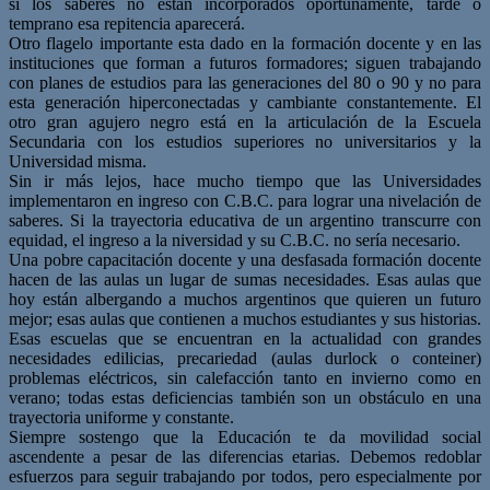
si los saberes no están incorporados oportunamente, tarde o
temprano esa repitencia aparecerá.
Otro flagelo importante esta dado en la formación docente y en las
instituciones que forman a futuros formadores; siguen trabajando
con planes de estudios para las generaciones del 80 o 90 y no para
esta generación hiperconectadas y cambiante constantemente. El
otro gran agujero negro está en la articulación de la Escuela
Secundaria con los estudios superiores no universitarios y la
Universidad misma.
Sin ir más lejos, hace mucho tiempo que las Universidades
implementaron en ingreso con C.B.C. para lograr una nivelación de
saberes. Si la trayectoria educativa de un argentino transcurre con
equidad, el ingreso a la niversidad y su C.B.C. no sería necesario.
Una pobre capacitación docente y una desfasada formación docente
hacen de las aulas un lugar de sumas necesidades. Esas aulas que
hoy están albergando a muchos argentinos que quieren un futuro
mejor; esas aulas que contienen a muchos estudiantes y sus historias.
Esas escuelas que se encuentran en la actualidad con grandes
necesidades edilicias, precariedad (aulas durlock o conteiner)
problemas eléctricos, sin calefacción tanto en invierno como en
verano; todas estas deficiencias también son un obstáculo en una
trayectoria uniforme y constante.
Siempre sostengo que la Educación te da movilidad social
ascendente a pesar de las diferencias etarias. Debemos redoblar
esfuerzos para seguir trabajando por todos, pero especialmente por