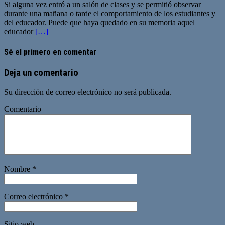
Si alguna vez entró a un salón de clases y se permitió observar
durante una mañana o tarde el comportamiento de los estudiantes y
del educador. Puede que haya quedado en su memoria aquel
educador
[…]
Sé el primero en comentar
Deja un comentario
Su dirección de correo electrónico no será publicada.
Comentario
Nombre
*
Correo electrónico
*
Sitio web