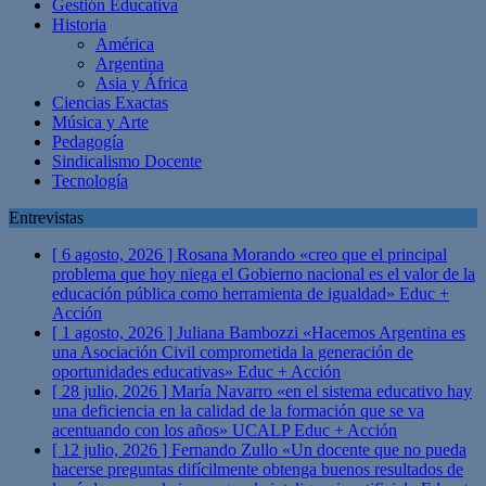
Gestión Educativa
Historia
América
Argentina
Asia y África
Ciencias Exactas
Música y Arte
Pedagogía
Sindicalismo Docente
Tecnología
Entrevistas
[ 6 agosto, 2026 ]
Rosana Morando «creo que el principal
problema que hoy niega el Gobierno nacional es el valor de la
educación pública como herramienta de igualdad»
Educ +
Acción
[ 1 agosto, 2026 ]
Juliana Bambozzi «Hacemos Argentina es
una Asociación Civil comprometida la generación de
oportunidades educativas»
Educ + Acción
[ 28 julio, 2026 ]
María Navarro «en el sistema educativo hay
una deficiencia en la calidad de la formación que se va
acentuando con los años» UCALP
Educ + Acción
[ 12 julio, 2026 ]
Fernando Zullo «Un docente que no pueda
hacerse preguntas difícilmente obtenga buenos resultados de