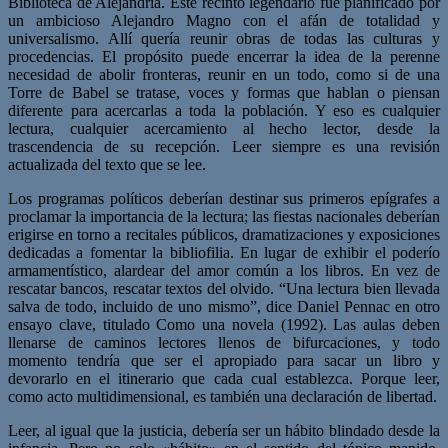
Biblioteca de Alejandría. Este recinto legendario fue planificado por
un ambicioso Alejandro Magno con el afán de totalidad y
universalismo. Allí quería reunir obras de todas las culturas y
procedencias. El propósito puede encerrar la idea de la perenne
necesidad de abolir fronteras, reunir en un todo, como si de una
Torre de Babel se tratase, voces y formas que hablan o piensan
diferente para acercarlas a toda la población. Y eso es cualquier
lectura, cualquier acercamiento al hecho lector, desde la
trascendencia de su recepción. Leer siempre es una revisión
actualizada del texto que se lee.
Los programas políticos deberían destinar sus primeros epígrafes a
proclamar la importancia de la lectura; las fiestas nacionales deberían
erigirse en torno a recitales públicos, dramatizaciones y exposiciones
dedicadas a fomentar la bibliofilia. En lugar de exhibir el poderío
armamentístico, alardear del amor común a los libros. En vez de
rescatar bancos, rescatar textos del olvido. “Una lectura bien llevada
salva de todo, incluido de uno mismo”, dice Daniel Pennac en otro
ensayo clave, titulado Como una novela (1992). Las aulas deben
llenarse de caminos lectores llenos de bifurcaciones, y todo
momento tendría que ser el apropiado para sacar un libro y
devorarlo en el itinerario que cada cual establezca. Porque leer,
como acto multidimensional, es también una declaración de libertad.
Leer, al igual que la justicia, debería ser un hábito blindado desde la