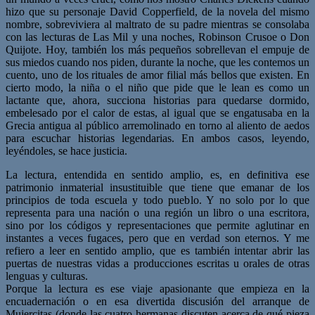
hizo que su personaje David Copperfield, de la novela del mismo
nombre, sobreviviera al maltrato de su padre mientras se consolaba
con las lecturas de Las Mil y una noches, Robinson Crusoe o Don
Quijote. Hoy, también los más pequeños sobrellevan el empuje de
sus miedos cuando nos piden, durante la noche, que les contemos un
cuento, uno de los rituales de amor filial más bellos que existen. En
cierto modo, la niña o el niño que pide que le lean es como un
lactante que, ahora, succiona historias para quedarse dormido,
embelesado por el calor de estas, al igual que se engatusaba en la
Grecia antigua al público arremolinado en torno al aliento de aedos
para escuchar historias legendarias. En ambos casos, leyendo,
leyéndoles, se hace justicia.
La lectura, entendida en sentido amplio, es, en definitiva ese
patrimonio inmaterial insustituible que tiene que emanar de los
principios de toda escuela y todo pueblo. Y no solo por lo que
representa para una nación o una región un libro o una escritora,
sino por los códigos y representaciones que permite aglutinar en
instantes a veces fugaces, pero que en verdad son eternos. Y me
refiero a leer en sentido amplio, que es también intentar abrir las
puertas de nuestras vidas a producciones escritas u orales de otras
lenguas y culturas.
Porque la lectura es ese viaje apasionante que empieza en la
encuadernación o en esa divertida discusión del arranque de
Mujercitas (donde las cuatro hermanas discuten acerca de qué pieza