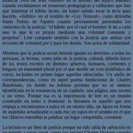
infancia. Pero no solo «hábito» en el sentido del tópico manido,
cuando exclamamos en reuniones pedagógicas y culturales que hay
que fomentar el hábito lector, sin haber sabido tocar la tecla para
hacerlo. «Hábito» en el sentido de «Ley Natural», como defendía
Santo Tomás de Aquino cuando precisamente presentaba los
cimientos de la justicia: “el hábito por el cual el hombre le da a cada
uno lo que le es propio mediante una voluntad constante y
perpetua”. Leer comparte también con la justicia que ambas son
acciones de voluntad por y para los demás. Son actos de solidaridad.
Mientras que la justicia social debería igualar en derechos a todas las
personas, la lectura, como pilar de la justicia cultural, debería hacer
de los textos escritos en distintos géneros, formatos, corrientes y
lenguas un manantial plural por el que desfile un coro polifónico de
voces, incluidas en primer lugar aquellas silenciadas. Un sinfín de
correspondencias, como en aquel poema fundacional de Charles
Baudelaire, en donde no hubiese persona que no se sintiese
identificada en la resonancia de un capítulo, una página, una escena
o un verso. Porque esa es la importancia de leer en un mundo
construido en torno a fronteras: la literatura es aquello que nos
empuja a encontrarnos a todos en un mismo sitio, un ágora en forma
de asamblea actualizable a cada era; un topos en el sentido en el que
los clásicos entendían la palabra: un lugar compartido, constante.
La lectura es un bien de justicia porque ha sido tabla de salvación en
un mundo a veces cruel, como nos mostró Charles Dickens cuando