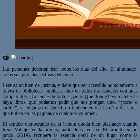
Las personas deberían leer todos los días del año. El alumnado,
todas sus jornadas lectivas del curso.
Leer es un bien de justicia, y tiene que ser accesible no solamente a
través de bibliotecas públicas, sino en todos los espacios comunes
compartidos, al alcance de toda la gente. Que donde haya cafeterías
haya libros; que podamos pedir que nos pongan uno, “¿corto o
largo?”, y tengamos el derecho a titubear entre el café y las letras
que bullen en las páginas de cualquier volumen.
El sentido democrático de la lectura queda bien plasmado cuando
Irene Vallejo, en la primera parte de su ensayo El infinito en un
junco (2019), recupera la esencia coral de un lugar como la