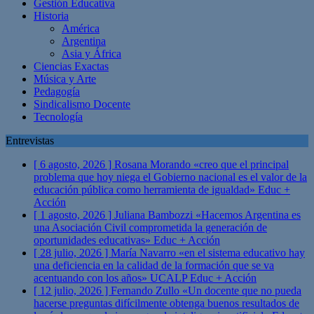
Gestión Educativa
Historia
América
Argentina
Asia y África
Ciencias Exactas
Música y Arte
Pedagogía
Sindicalismo Docente
Tecnología
Entrevistas
[ 6 agosto, 2026 ]
Rosana Morando «creo que el principal
problema que hoy niega el Gobierno nacional es el valor de la
educación pública como herramienta de igualdad»
Educ +
Acción
[ 1 agosto, 2026 ]
Juliana Bambozzi «Hacemos Argentina es
una Asociación Civil comprometida la generación de
oportunidades educativas»
Educ + Acción
[ 28 julio, 2026 ]
María Navarro «en el sistema educativo hay
una deficiencia en la calidad de la formación que se va
acentuando con los años» UCALP
Educ + Acción
[ 12 julio, 2026 ]
Fernando Zullo «Un docente que no pueda
hacerse preguntas difícilmente obtenga buenos resultados de