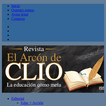
Inicio
Quienes somos
Aviso legal
Contacto
Facebook
Twitter
Linkedin
Youtube
Editorial
Educ + Acción