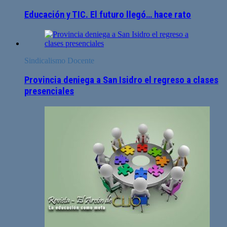
Educación y TIC. El futuro llegó… hace rato
Sindicalismo Docente
Provincia deniega a San Isidro el regreso a clases
presenciales