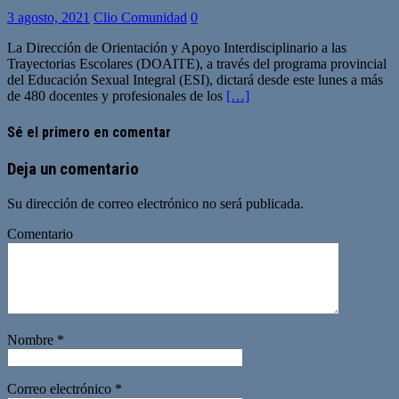
3 agosto, 2021
Clio Comunidad
0
La Dirección de Orientación y Apoyo Interdisciplinario a las
Trayectorias Escolares (DOAITE), a través del programa provincial
del Educación Sexual Integral (ESI), dictará desde este lunes a más
de 480 docentes y profesionales de los
[…]
Sé el primero en comentar
Deja un comentario
Su dirección de correo electrónico no será publicada.
Comentario
Nombre
*
Correo electrónico
*