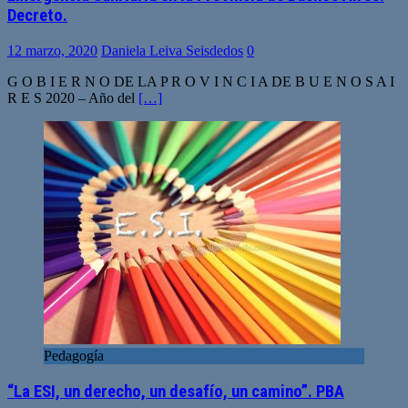
Decreto.
12 marzo, 2020
Daniela Leiva Seisdedos
0
G O B I E R N O DE LA P R O V I N C I A DE B U E N O S A I
R E S 2020 – Año del
[…]
Pedagogía
“La ESI, un derecho, un desafío, un camino”. PBA