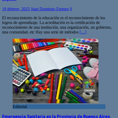
19 febrero, 2025
Juan Domingo Farmos
0
El reconocimiento de la educación es el reconocimiento de los
logros de aprendizaje. La acreditación es la certificación de
reconocimiento de una institución, una organización, un gobierno,
una comunidad, etc Hay una serie de métodos
[…]
Editorial
Emergencia Sanitaria en la Provincia de Buenos Aires.