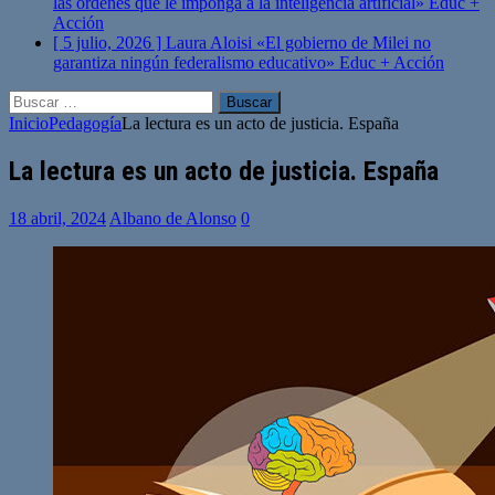
las órdenes que le imponga a la inteligencia artificial»
Educ +
Acción
[ 5 julio, 2026 ]
Laura Aloisi «El gobierno de Milei no
garantiza ningún federalismo educativo»
Educ + Acción
Buscar:
Inicio
Pedagogía
La lectura es un acto de justicia. España
La lectura es un acto de justicia. España
18 abril, 2024
Albano de Alonso
0