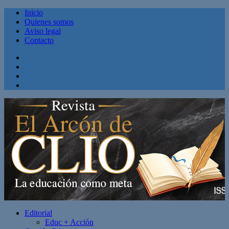
Inicio
Quienes somos
Aviso legal
Contacto
Facebook
Twitter
Linkedin
Youtube
Editorial
Educ + Acción