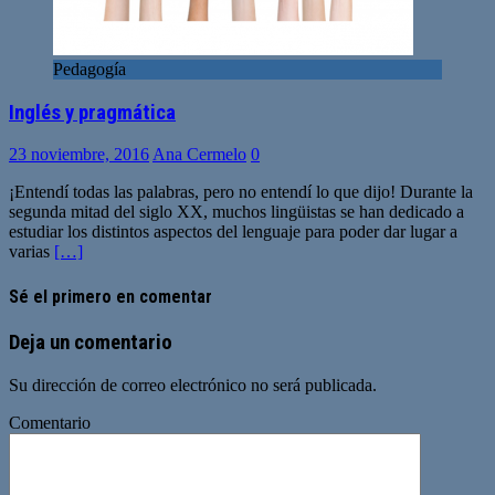
Pedagogía
Inglés y pragmática
23 noviembre, 2016
Ana Cermelo
0
¡Entendí todas las palabras, pero no entendí lo que dijo! Durante la
segunda mitad del siglo XX, muchos lingüistas se han dedicado a
estudiar los distintos aspectos del lenguaje para poder dar lugar a
varias
[…]
Sé el primero en comentar
Deja un comentario
Su dirección de correo electrónico no será publicada.
Comentario