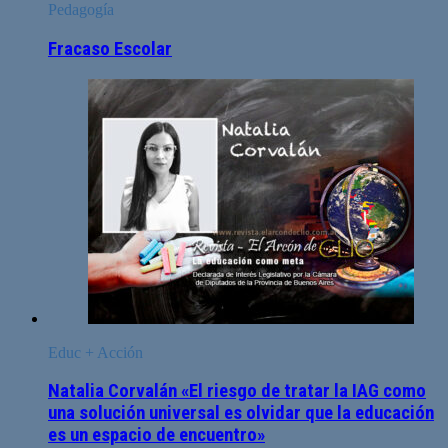
Pedagogía
Fracaso Escolar
Educ + Acción
Natalia Corvalán «El riesgo de tratar la IAG como
una solución universal es olvidar que la educación
es un espacio de encuentro»