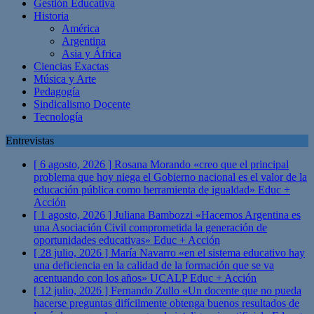
Gestión Educativa
Historia
América
Argentina
Asia y África
Ciencias Exactas
Música y Arte
Pedagogía
Sindicalismo Docente
Tecnología
Entrevistas
[ 6 agosto, 2026 ]
Rosana Morando «creo que el principal
problema que hoy niega el Gobierno nacional es el valor de la
educación pública como herramienta de igualdad»
Educ +
Acción
[ 1 agosto, 2026 ]
Juliana Bambozzi «Hacemos Argentina es
una Asociación Civil comprometida la generación de
oportunidades educativas»
Educ + Acción
[ 28 julio, 2026 ]
María Navarro «en el sistema educativo hay
una deficiencia en la calidad de la formación que se va
acentuando con los años» UCALP
Educ + Acción
[ 12 julio, 2026 ]
Fernando Zullo «Un docente que no pueda
hacerse preguntas difícilmente obtenga buenos resultados de