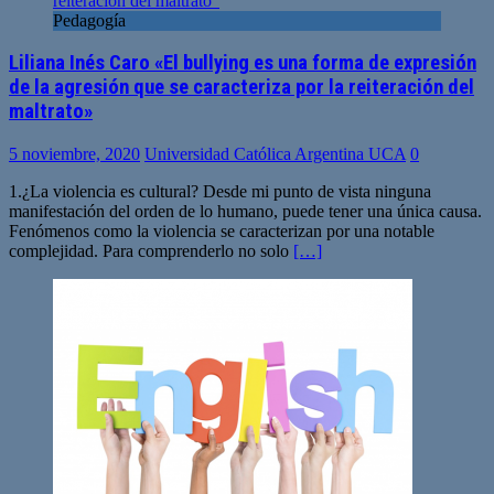
Pedagogía
Liliana Inés Caro «El bullying es una forma de expresión
de la agresión que se caracteriza por la reiteración del
maltrato»
5 noviembre, 2020
Universidad Católica Argentina UCA
0
1.¿La violencia es cultural? Desde mi punto de vista ninguna
manifestación del orden de lo humano, puede tener una única causa.
Fenómenos como la violencia se caracterizan por una notable
complejidad. Para comprenderlo no solo
[…]