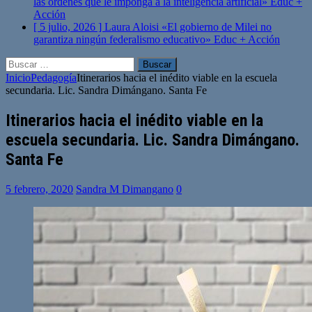
las órdenes que le imponga a la inteligencia artificial»
Educ +
Acción
[ 5 julio, 2026 ]
Laura Aloisi «El gobierno de Milei no
garantiza ningún federalismo educativo»
Educ + Acción
Buscar:
Inicio
Pedagogía
Itinerarios hacia el inédito viable en la escuela
secundaria. Lic. Sandra Dimángano. Santa Fe
Itinerarios hacia el inédito viable en la
escuela secundaria. Lic. Sandra Dimángano.
Santa Fe
5 febrero, 2020
Sandra M Dimangano
0