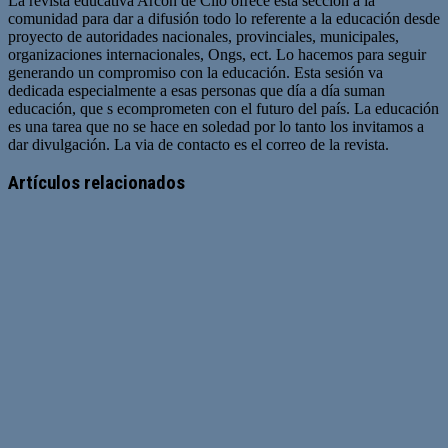
La revista educativa Arcón de Clio ofrece esta sección a la
comunidad para dar a difusión todo lo referente a la educación desde
proyecto de autoridades nacionales, provinciales, municipales,
organizaciones internacionales, Ongs, ect. Lo hacemos para seguir
generando un compromiso con la educación. Esta sesión va
dedicada especialmente a esas personas que día a día suman
educación, que s ecomprometen con el futuro del país. La educación
es una tarea que no se hace en soledad por lo tanto los invitamos a
dar divulgación. La via de contacto es el correo de la revista.
Sitio
web
Artículos relacionados