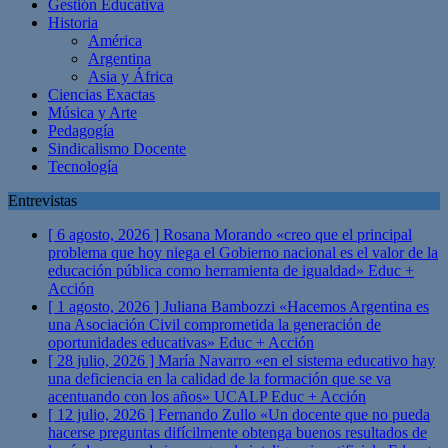
Gestión Educativa
Historia
América
Argentina
Asia y África
Ciencias Exactas
Música y Arte
Pedagogía
Sindicalismo Docente
Tecnología
Entrevistas
[ 6 agosto, 2026 ]
Rosana Morando «creo que el principal
problema que hoy niega el Gobierno nacional es el valor de la
educación pública como herramienta de igualdad»
Educ +
Acción
[ 1 agosto, 2026 ]
Juliana Bambozzi «Hacemos Argentina es
una Asociación Civil comprometida la generación de
oportunidades educativas»
Educ + Acción
[ 28 julio, 2026 ]
María Navarro «en el sistema educativo hay
una deficiencia en la calidad de la formación que se va
acentuando con los años» UCALP
Educ + Acción
[ 12 julio, 2026 ]
Fernando Zullo «Un docente que no pueda
hacerse preguntas difícilmente obtenga buenos resultados de