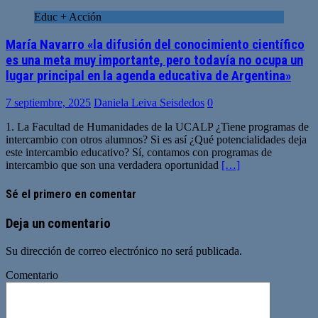
Educ + Acción
María Navarro «la difusión del conocimiento científico
es una meta muy importante, pero todavía no ocupa un
lugar principal en la agenda educativa de Argentina»
7 septiembre, 2025
Daniela Leiva Seisdedos
0
1. La Facultad de Humanidades de la UCALP ¿Tiene programas de
intercambio con otros alumnos? Si es así ¿Qué potencialidades deja
este intercambio educativo? Sí, contamos con programas de
intercambio que son una verdadera oportunidad
[…]
Sé el primero en comentar
Deja un comentario
Su dirección de correo electrónico no será publicada.
Comentario