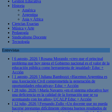
Gestión Educativa
Historia
América
Argentina
Asia y África
Ciencias Exactas
Música y Arte
Pedagogía
Sindicalismo Docente
Tecnología
Entrevistas
[ 6 agosto, 2026 ]
Rosana Morando «creo que el principal
problema que hoy niega el Gobierno nacional es el valor de la
educación pública como herramienta de igualdad»
Educ +
Acción
[ 1 agosto, 2026 ]
Juliana Bambozzi «Hacemos Argentina es
una Asociación Civil comprometida la generación de
oportunidades educativas»
Educ + Acción
[ 28 julio, 2026 ]
María Navarro «en el sistema educativo hay
una deficiencia en la calidad de la formación que se va
acentuando con los años» UCALP
Educ + Acción
[ 12 julio, 2026 ]
Fernando Zullo «Un docente que no pueda
hacerse preguntas difícilmente obtenga buenos resultados de