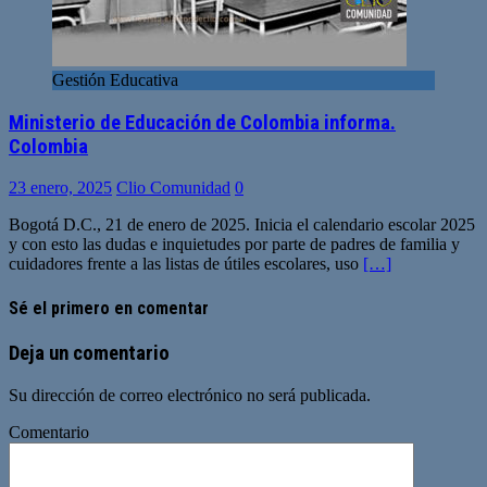
Gestión Educativa
Ministerio de Educación de Colombia informa.
Colombia
23 enero, 2025
Clio Comunidad
0
Bogotá D.C., 21 de enero de 2025. Inicia el calendario escolar 2025
y con esto las dudas e inquietudes por parte de padres de familia y
cuidadores frente a las listas de útiles escolares, uso
[…]
Sé el primero en comentar
Deja un comentario
Su dirección de correo electrónico no será publicada.
Comentario