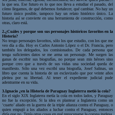
la que sea. Ese futuro es lo que nos lleva a estudiar el pasado, del
cómo llegamos, de qué debemos fortalecer, qué cambiar. No hay un
futuro único posible, tampoco hay un relato histórico único. La
historia así se convierte en una herramienta de construcción, como
otras, claro está.
2.¿Cuáles y porque son sus personajes históricos favoritos en la
Historia?
No tengo personajes favoritos, sólo los que estudio, con los que me
veo día a día. Hoy es Carlos Antonio López o el Dr. Francia, pero
también los delegados, los comisionados. De cada persona que
tenga suficientes datos se me arma un personaje. Me surgen las
ganas de escribir sus biografías, no porque sean mis héroes sino
porque creo que a través de sus vidas una sociedad queda de
manifiesto. Sólo una vez escribí una biografía, Josef Salinas, un
libro que cuenta la historia de un esclavizado que por veinte años
pleitea por su libertad. Al tener el expediente judicial pude
adentrarme en su vida.
3.Ignacio ¿en la Historia de Paraguay Inglaterra metió la cola?
En el siglo XIX Inglaterra metía la cola en todos lados, y Paraguay
no fue la excepción. Si la idea es plantear a Inglaterra como un
‘cuarto’ aliado en la guerra de la triple alianza contra el Paraguay, o
quien empujó a los aliados a luchar contra el Paraguay, entonces
diría que no. Tenía otras cosas en qué preocuparse la corona inglesa.