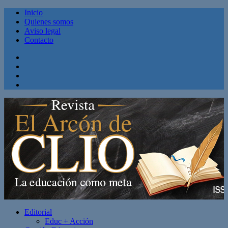
Inicio
Quienes somos
Aviso legal
Contacto
Facebook
Twitter
Linkedin
Youtube
Editorial
Educ + Acción