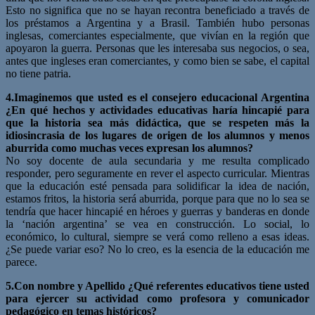
Esto no significa que no se hayan recontra beneficiado a través de
los préstamos a Argentina y a Brasil. También hubo personas
inglesas, comerciantes especialmente, que vivían en la región que
apoyaron la guerra. Personas que les interesaba sus negocios, o sea,
antes que ingleses eran comerciantes, y como bien se sabe, el capital
no tiene patria.
4.Imaginemos que usted es el consejero educacional Argentina
¿En qué hechos y actividades educativas haría hincapié para
que la historia sea más didáctica, que se respeten más la
idiosincrasia de los lugares de origen de los alumnos y menos
aburrida como muchas veces expresan los alumnos?
No soy docente de aula secundaria y me resulta complicado
responder, pero seguramente en rever el aspecto curricular. Mientras
que la educación esté pensada para solidificar la idea de nación,
estamos fritos, la historia será aburrida, porque para que no lo sea se
tendría que hacer hincapié en héroes y guerras y banderas en donde
la ‘nación argentina’ se vea en construcción. Lo social, lo
económico, lo cultural, siempre se verá como relleno a esas ideas.
¿Se puede variar eso? No lo creo, es la esencia de la educación me
parece.
5.Con nombre y Apellido ¿Qué referentes educativos tiene usted
para ejercer su actividad como profesora y comunicador
pedagógico en temas históricos?