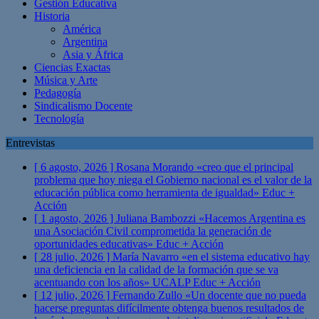
Gestión Educativa
Historia
América
Argentina
Asia y África
Ciencias Exactas
Música y Arte
Pedagogía
Sindicalismo Docente
Tecnología
Entrevistas
[ 6 agosto, 2026 ]
Rosana Morando «creo que el principal
problema que hoy niega el Gobierno nacional es el valor de la
educación pública como herramienta de igualdad»
Educ +
Acción
[ 1 agosto, 2026 ]
Juliana Bambozzi «Hacemos Argentina es
una Asociación Civil comprometida la generación de
oportunidades educativas»
Educ + Acción
[ 28 julio, 2026 ]
María Navarro «en el sistema educativo hay
una deficiencia en la calidad de la formación que se va
acentuando con los años» UCALP
Educ + Acción
[ 12 julio, 2026 ]
Fernando Zullo «Un docente que no pueda
hacerse preguntas difícilmente obtenga buenos resultados de