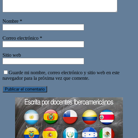
Nombre
*
Correo electrónico
*
Sitio web
Guarde mi nombre, correo electrónico y sitio web en este
navegador para la próxima vez que comente.