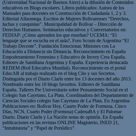
(Universidad Nacional de Buenos Aires) a la difusión de Contenidos
educativos en Blogs escolares. Libros publicados: Autora de los
Manuales para docentes en Construcción de Ciudadanía 1, 2 y 3.
Editorial Alfaomega. Escritos de Mujeres Bolivarenses “Derechos,
luchas y conquistas”. Municipalidad de Bolívar – Dirección de
Derechos Humanos. Seminarios educativos y Conversatorios en:
FEDIAP: ¿Cómo aprenden los que enseñan? UCEMA: “El
lenguaje que se escucha en el aula?, Foro Scouts de Argentina “El
Trabajo Decente”. Fundación Emocionar, Misiones con La
Educación a Distancia sin Distancia. Reconocimineto en España
Empoderamiento Femenino y Educativo de Invery Crea España.
Editores de Santillana Argentina y España. Experiencia destacada
REDEM (Red Educativa Mundial). Reconocimiento en el portal
EducAR al trabajo realizado en el blog Clio y sus Secretos.
Distinguida por el Diario Clarín entre los 13 docentes del año 2013.
Nombrado entre los 10 blogs favoritos. Editores de Santillana
España. Talleres Pre Universitario sobre Pensamiento Social en el
Colegio San Cayetano, La Plata. Coordinadora del Departamento de
Ciencias Sociales colegio San Cayetano de La Plata. En Argentina
Publicaciones en: Bolívar Hoy, Cuarto Poder de Formosa, Cinco
Días, NCN, Cuarto Poder (Formosa) CadenaBA y El Palomar
Diario. Diario Clarín y La Nación notas de opinión. En España
publicaciones en las revistas ONLINE Magisterio, INED 21,
“Intrahistoria” y “Papel de Periódico”.
Sitio
Facebook
Twitter
YouTube