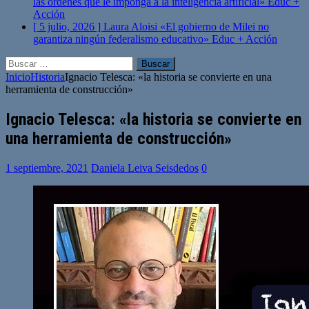
las órdenes que le imponga a la inteligencia artificial»
Educ +
Acción
[ 5 julio, 2026 ]
Laura Aloisi «El gobierno de Milei no
garantiza ningún federalismo educativo»
Educ + Acción
Buscar:
Inicio
Historia
Ignacio Telesca: «la historia se convierte en una
herramienta de construcción»
Ignacio Telesca: «la historia se convierte en
una herramienta de construcción»
1 septiembre, 2021
Daniela Leiva Seisdedos
0