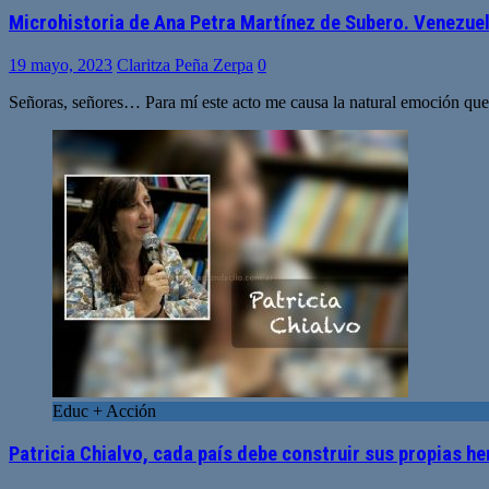
Microhistoria de Ana Petra Martínez de Subero. Venezue
19 mayo, 2023
Claritza Peña Zerpa
0
Señoras, señores… Para mí este acto me causa la natural emoción que s
Educ + Acción
Patricia Chialvo, cada país debe construir sus propias he