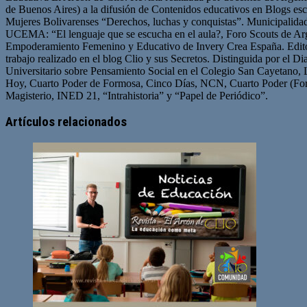
de Buenos Aires) a la difusión de Contenidos educativos en Blogs esc
Mujeres Bolivarenses “Derechos, luchas y conquistas”. Municipalid
UCEMA: “El lenguaje que se escucha en el aula?, Foro Scouts de Ar
Empoderamiento Femenino y Educativo de Invery Crea España. Edito
trabajo realizado en el blog Clio y sus Secretos. Distinguida por el D
Universitario sobre Pensamiento Social en el Colegio San Cayetano, 
Hoy, Cuarto Poder de Formosa, Cinco Días, NCN, Cuarto Poder (For
Magisterio, INED 21, “Intrahistoria” y “Papel de Periódico”.
Sitio
Facebook
Twitter
YouTube
web
Artículos relacionados