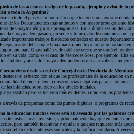
pósito de las acciones, testigo de lo pasado, ejemplo y aviso de lo 
én a toda la Argentina?
 en todo el país y el mundo. Creo que tenemos una enorme deuda histó
uno de los Departamentos más antiguos y con mayor protagonismo histór
istoria de Guaymallén y a sus protagonistas. En la última sesión del Co
lamada Guaymallén: pasado, presente y futuro, donde contamos con la p
izado importantes trabajos históricos centrados en nuestro departament
s Estepe, madre del cacique Guaymaré, quien tuvo un rol importante en l
e importante para Guaymallén y de quién se cree que se tomó el nombr
ido en su vida, como es el caso de Mercedes Sosa, por ejemplo. Ella 
dos los ámbitos y áreas de Guaymallén podemos rescatar valiosas mujeres.
del Coronavirus desde su rol de Concejal en la Provincia de Mendo
estacar el esfuerzo con el que los profesionales de la educación en nue
a modalidad demostró tener consecuencias negativas para las infancias.
 las infancias, sobre todo en los niveles iniciales.
e ya existían pero se hicieron más evidentes, como son los problemas d
s a través de programas como los puntos digitales, o programas de recol
na la educación muchas veces está atravesada por las palabras cris
licas inclusivas, más inversión, y principalmente hay que entender que n
hacerlos, pero también incentivar y ayudar a quienes requieren más ap
ser rehén de los intereses sindicales y la política partidaria. A veces s