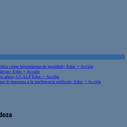
ública como herramienta de igualdad»
Educ + Acción
ativas»
Educ + Acción
on los años» UCALP
Educ + Acción
 le imponga a la inteligencia artificial»
Educ + Acción
ndoza