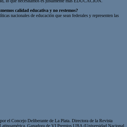
 equidad, lo que necesitamos es justamente más EDUCACIÓN.
 sumemos calidad educativa y no restemos?
olíticas nacionales de educación que sean federales y representen las
or el Concejo Deliberante de La Plata. Directora de la Revista
de Latinoamérica. Ganadora de VI Premios UBA (Universidad Nacional