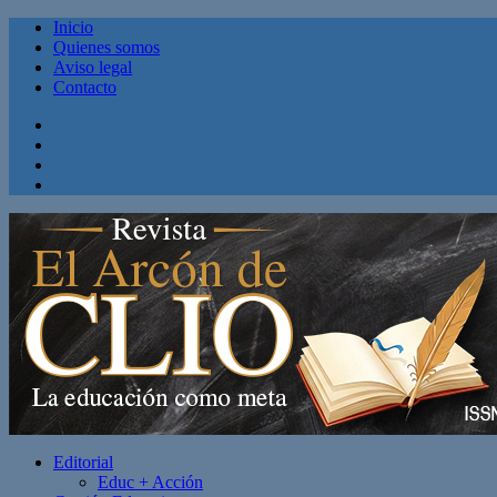
Inicio
Quienes somos
Aviso legal
Contacto
Facebook
Twitter
Linkedin
Youtube
Editorial
Educ + Acción