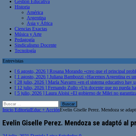
Gestión Educativa
Historia
América
Argentina
Asia y África
Ciencias Exactas
Música y Arte
Pedagogía
Sindicalismo Docente
Tecnología
Entrevistas
[ 6 agosto, 2026 ]
Rosana Morando «creo que el principal probl
[ 1 agosto, 2026 ]
Juliana Bambozzi «Hacemos Argentina es una
[ 28 julio, 2026 ]
María Navarro «en el sistema educativo hay 
[ 12 julio, 2026 ]
Fernando Zullo «Un docente que no pueda hacer
[ 5 julio, 2026 ]
Laura Aloisi «El gobierno de Milei no garanti
Buscar:
Inicio
Editorial
Educ + Acción
Evelin Giselle Perez. Mendoza se adapt
Evelin Giselle Perez. Mendoza se adaptó al 
24 julio, 2021
Daniela Leiva Seisdedos
0