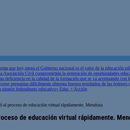
ema que hoy niega el Gobierno nacional es el valor de la educación p
 Asociación Civil comprometida la generación de oportunidades educ
una deficiencia en la calidad de la formación que se va acentuando c
se preguntas difícilmente obtenga buenos resultados de las órdenes que
za ningún federalismo educativo»
Educ + Acción
ó al proceso de educación virtual rápidamente. Mendoza
proceso de educación virtual rápidamente. Me