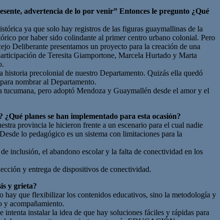
presente, advertencia de lo por venir” Entonces le pregunto ¿Qué
rica ya que solo hay registros de las figuras guaymallinas de la
ico por haber sido colindante al primer centro urbano colonial. Pero
ncejo Deliberante presentamos un proyecto para la creación de una
articipación de Teresita Giamportone, Marcela Hurtado y Marta
o.
a historia precolonial de nuestro Departamento. Quizás ella quedó
e para nombrar al Departamento.
era tucumana, pero adoptó Mendoza y Guaymallén desde el amor y el
za? ¿Qué planes se han implementado para esta ocasión?
stra provincia le hicieron frente a un escenario para el cual nadie
 Desde lo pedagógico es un sistema con limitaciones para la
e inclusión, el abandono escolar y la falta de conectividad en los
ección y entrega de dispositivos de conectividad.
is y grieta?
o hay que flexibilizar los contenidos educativos, sino la metodología y
oyo y acompañamiento.
e intenta instalar la idea de que hay soluciones fáciles y rápidas para