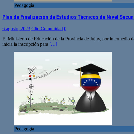
Pedagogía
Plan de Finalización de Estudios Técnicos de Nivel Secun
6 agosto, 2023
Clio Comunidad
0
El Ministerio de Educación de la Provincia de Jujuy, por intermedio d
inicia la inscripción para
[…]
Pedagogía