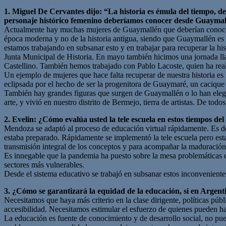
1. Miguel De Cervantes dijo: “La historia es émula del tiempo, de
personaje histórico femenino deberíamos conocer desde Guaymall
Actualmente hay muchas mujeres de Guaymallén que deberían conocerse
época moderna y no de la historia antigua, siendo que Guaymallén es 
estamos trabajando en subsanar esto y en trabajar para recuperar la h
Junta Municipal de Historia. En mayo también hicimos una jornada l
Castellino. También hemos trabajado con Pablo Lacoste, quien ha real
Un ejemplo de mujeres que hace falta recuperar de nuestra historia e
eclipsada por el hecho de ser la progenitora de Guaymaré, un caciqu
También hay grandes figuras que surgen de Guaymallén o lo han eleg
arte, y vivió en nuestro distrito de Bermejo, tierra de artistas. De to
2. Evelin: ¿Cómo evalúa usted la tele escuela en estos tiempos 
Mendoza se adaptó al proceso de educación virtual rápidamente. Es de d
estaba preparado. Rápidamente se implementó la tele escuela pero est
transmisión integral de los conceptos y para acompañar la maduración de
Es innegable que la pandemia ha puesto sobre la mesa problemáticas qu
sectores más vulnerables.
Desde el sistema educativo se trabajó en subsanar estos inconveniente
3. ¿Cómo se garantizará la equidad de la educación, si en Argenti
Necesitamos que haya más criterio en la clase dirigente, políticas púb
accesibilidad. Necesitamos estimular el esfuerzo de quienes pueden 
La educación es fuente de conocimiento y de desarrollo social, no puede 