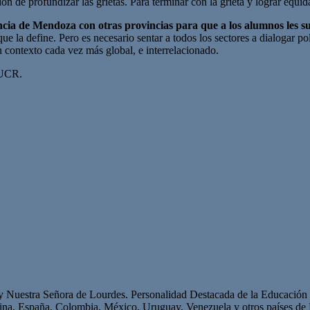
ción de profundizar las grietas. Para terminar con la grieta y lograr
ovincia de Mendoza con otras provincias para que a los alumnos les
que la define. Pero es necesario sentar a todos los sectores a dialogar p
 contexto cada vez más global, e interrelacionado.
 UCR.
 y Nuestra Señora de Lourdes. Personalidad Destacada de la Educación p
ntina, España, Colombia, México, Uruguay, Venezuela y otros países 