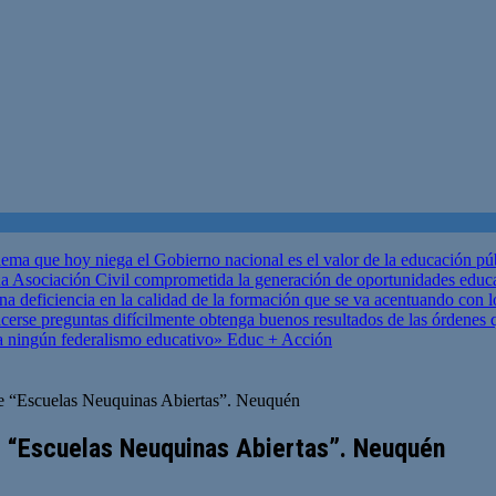
ema que hoy niega el Gobierno nacional es el valor de la educación p
 Asociación Civil comprometida la generación de oportunidades educ
una deficiencia en la calidad de la formación que se va acentuando c
se preguntas difícilmente obtenga buenos resultados de las órdenes que
za ningún federalismo educativo»
Educ + Acción
de “Escuelas Neuquinas Abiertas”. Neuquén
e “Escuelas Neuquinas Abiertas”. Neuquén