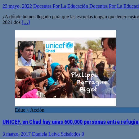
23 mayo, 2022
Docentes Por La Educación Docentes Por La Educac
¿A dónde hemos llegado para que las escuelas tengan que tener custodi
2021 dos
[…]
Educ + Acción
UNICEF, en Chad hay unas 600,000 personas entre refugi
3 marzo, 2017
Daniela Leiva Seisdedos
0