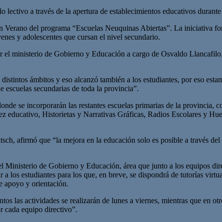
 lectivo a través de la apertura de establecimientos educativos durante 
ión Verano del programa “Escuelas Neuquinas Abiertas”. La iniciativa f
venes y adolescentes que cursan el nivel secundario.
r el ministerio de Gobierno y Educación a cargo de Osvaldo Llancafilo,
n distintos ámbitos y eso alcanzó también a los estudiantes, por eso es
e escuelas secundarias de toda la provincia”.
nde se incorporarán las restantes escuelas primarias de la provincia, 
z educativo, Historietas y Narrativas Gráficas, Radios Escolares y Hue
tsch, afirmó que “la mejora en la educación solo es posible a través del
 Ministerio de Gobierno y Educación, área que junto a los equipos direc
a los estudiantes para los que, en breve, se dispondrá de tutorías virtu
e apoyo y orientación.
tos las actividades se realizarán de lunes a viernes, mientras que en otr
r cada equipo directivo”.