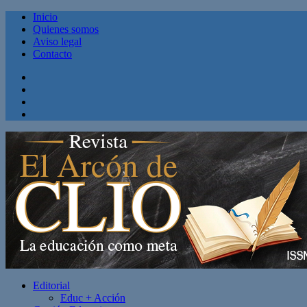
Inicio
Quienes somos
Aviso legal
Contacto
Facebook
Twitter
Linkedin
Youtube
Editorial
Educ + Acción