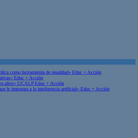
ública como herramienta de igualdad»
Educ + Acción
ativas»
Educ + Acción
on los años» UCALP
Educ + Acción
 le imponga a la inteligencia artificial»
Educ + Acción