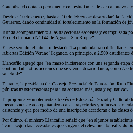
Garantiza el contacto permanente con estudiantes de cara al nuevo ciclo
Desde el 10 de enero y hasta el 10 de febrero se desarrollará la Edic
Gutiérrez, dando continuidad al fortalecimiento en la formación de jó
Brinda acompañamiento a las trayectorias escolares y es impulsada po
Escuela Primaria Nº 144 de Aguada San Roque”.
En ese sentido, el ministro destacó: “La pandemia trajo dificultades e
Abiertas Edición Verano´ llegando, en principio, a 2.500 estudiantes d
Llancafilo agregó que “en marzo iniciaremos con una segunda etapa do
continuidad a otras acciones que se vienen desarrollando, como Ajedre
saludable”.
En tanto, la presidenta del Consejo Provincial de Educación, Ruth Flu
públicas transformadoras para una sociedad más justa y equitativa”.
El programa se implementa a través de Educación Social y Cultural del
mecanismos de acompañamiento a las trayectorias y refuerzo particular 
asistencia y que por medio de una inscripción accederán a las clases d
Por último, el ministro Llancafilo señaló que “en algunos establecimien
“varía según las necesidades que surgen del relevamiento realizado po