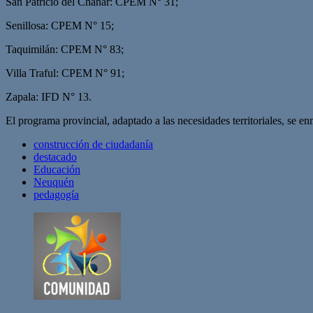
San Patricio del Chañar: CPEM N° 31;
Senillosa: CPEM N° 15;
Taquimilán: CPEM N° 83;
Villa Traful: CPEM N° 91;
Zapala: IFD N° 13.
El programa provincial, adaptado a las necesidades territoriales, se e
construcción de ciudadanía
destacado
Educación
Neuquén
pedagogía