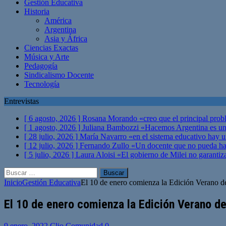
Gestión Educativa
Historia
América
Argentina
Asia y África
Ciencias Exactas
Música y Arte
Pedagogía
Sindicalismo Docente
Tecnología
Entrevistas
[ 6 agosto, 2026 ]
Rosana Morando «creo que el principal probl
[ 1 agosto, 2026 ]
Juliana Bambozzi «Hacemos Argentina es una
[ 28 julio, 2026 ]
María Navarro «en el sistema educativo hay 
[ 12 julio, 2026 ]
Fernando Zullo «Un docente que no pueda hacer
[ 5 julio, 2026 ]
Laura Aloisi «El gobierno de Milei no garanti
Buscar:
Inicio
Gestión Educativa
El 10 de enero comienza la Edición Verano 
El 10 de enero comienza la Edición Verano d
9 enero, 2022
Clio Comunidad
0