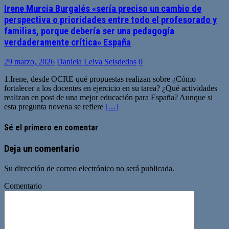
Irene Murcia Burgalés «sería preciso un cambio de
perspectiva o prioridades entre todo el profesorado y
familias, porque debería ser una pedagogía
verdaderamente crítica» España
29 marzo, 2026
Daniela Leiva Seisdedos
0
1.Irene, desde OCRE qué propuestas realizan sobre ¿Cómo
fortalecer a los docentes en ejercicio en su tarea? ¿Qué actividades
realizan en post de una mejor educación para España? Aunque si
esta pregunta novena se refiere
[…]
Sé el primero en comentar
Deja un comentario
Su dirección de correo electrónico no será publicada.
Comentario