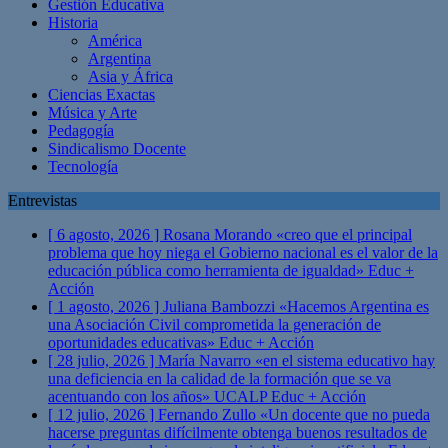
Gestión Educativa
Historia
América
Argentina
Asia y África
Ciencias Exactas
Música y Arte
Pedagogía
Sindicalismo Docente
Tecnología
Entrevistas
[ 6 agosto, 2026 ]
Rosana Morando «creo que el principal
problema que hoy niega el Gobierno nacional es el valor de la
educación pública como herramienta de igualdad»
Educ +
Acción
[ 1 agosto, 2026 ]
Juliana Bambozzi «Hacemos Argentina es
una Asociación Civil comprometida la generación de
oportunidades educativas»
Educ + Acción
[ 28 julio, 2026 ]
María Navarro «en el sistema educativo hay
una deficiencia en la calidad de la formación que se va
acentuando con los años» UCALP
Educ + Acción
[ 12 julio, 2026 ]
Fernando Zullo «Un docente que no pueda
hacerse preguntas difícilmente obtenga buenos resultados de