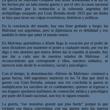
los hechos por un lado misma guerra y por el otro la causa nacional
del reclamo por la restitución a la soberanía argentina del
archipiélago usurpado por Gran Bretaña desde 1833 que sin dudas
se hizo para lavar sus culpas económicas, históricas y políticas.
En la conciencia del mundo, hay una frase grabada a fuego: las
Malvinas son argentinas, pero la diplomacia no es debilidad y eso
también lo tiene que saber el mundo entero.
En Malvinas aprendimos a dónde llega la vocación por el poder de
unos dictadores por mantener el poder a cualquier modo, por eso les
digo a mis alumnos que nunca deben dar la espalda al pasado, hay
que dar a cada uno de nuestros solados de Malvinas el
reconocimiento que corresponde y ellos, nuestros soldados, se
merecen todo desde lo económico, social y psicológico.
Con el tiempo, la denominación «Héroes de Malvinas» comenzó a
ganar fuerza, 649 argentinos murieron en los 74 días que duró la
guerra con Gran Bretaña, aunque una vez concluida la guerra se
multiplicaron los suicidios de ex combatientes, quienes al regresar a
sus hogares quedaron huérfanos de contención médica y psicológica
por parte del Estado nacional, aun hoy lo siguen estando.
La guerra, “ese monstruo grande que pisa fuerte” porque lo que
vivimos esa época convivimos con esa guerra pero los nuevos