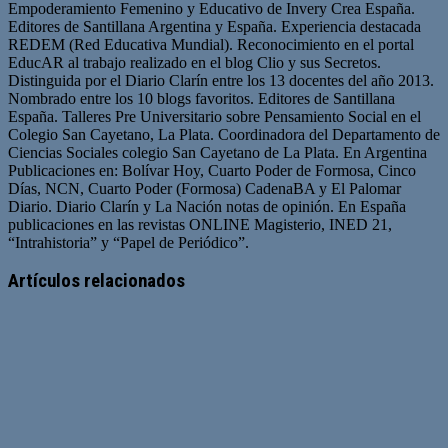
Empoderamiento Femenino y Educativo de Invery Crea España.
Editores de Santillana Argentina y España. Experiencia destacada
REDEM (Red Educativa Mundial). Reconocimiento en el portal
EducAR al trabajo realizado en el blog Clio y sus Secretos.
Distinguida por el Diario Clarín entre los 13 docentes del año 2013.
Nombrado entre los 10 blogs favoritos. Editores de Santillana
España. Talleres Pre Universitario sobre Pensamiento Social en el
Colegio San Cayetano, La Plata. Coordinadora del Departamento de
Ciencias Sociales colegio San Cayetano de La Plata. En Argentina
Publicaciones en: Bolívar Hoy, Cuarto Poder de Formosa, Cinco
Días, NCN, Cuarto Poder (Formosa) CadenaBA y El Palomar
Diario. Diario Clarín y La Nación notas de opinión. En España
publicaciones en las revistas ONLINE Magisterio, INED 21,
“Intrahistoria” y “Papel de Periódico”.
Sitio
Facebook
Twitter
YouTube
web
Artículos relacionados