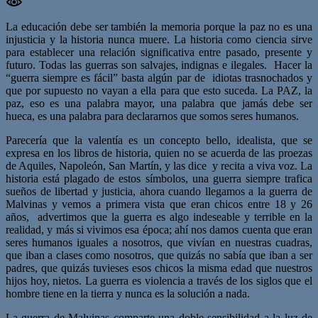
La educación debe ser también la memoria porque la paz no es una
injusticia y la historia nunca muere. La historia como ciencia sirve
para establecer una relación significativa entre pasado, presente y
futuro. Todas las guerras son salvajes, indignas e ilegales. Hacer la
“guerra siempre es fácil” basta algún par de idiotas trasnochados y
que por supuesto no vayan a ella para que esto suceda. La PAZ, la
paz, eso es una palabra mayor, una palabra que jamás debe ser
hueca, es una palabra para declararnos que somos seres humanos.
Parecería que la valentía es un concepto bello, idealista, que se
expresa en los libros de historia, quien no se acuerda de las proezas
de Aquiles, Napoleón, San Martín, y las dice y recita a viva voz. La
historia está plagado de estos símbolos, una guerra siempre trafica
sueños de libertad y justicia, ahora cuando llegamos a la guerra de
Malvinas y vemos a primera vista que eran chicos entre 18 y 26
años, advertimos que la guerra es algo indeseable y terrible en la
realidad, y más si vivimos esa época; ahí nos damos cuenta que eran
seres humanos iguales a nosotros, que vivían en nuestras cuadras,
que iban a clases como nosotros, que quizás no sabía que iban a ser
padres, que quizás tuvieses esos chicos la misma edad que nuestros
hijos hoy, nietos. La guerra es violencia a través de los siglos que el
hombre tiene en la tierra y nunca es la solución a nada.
La guerra de Malvinas comparte una doble sensibilidad a la luz de