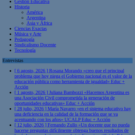
Gestión Educativa
Historia
América
Argentina
Asia y África
Ciencias Exactas
Música y Arte
Pedagogía
Sindicalismo Docente
Tecnología
Entrevistas
[ 6 agosto, 2026 ]
Rosana Morando «creo que el principal
problema que hoy niega el Gobierno nacional es el valor de la
educación pública como herramienta de igualdad»
Educ +
Acción
[ 1 agosto, 2026 ]
Juliana Bambozzi «Hacemos Argentina es
una Asociación Civil comprometida la generación de
oportunidades educativas»
Educ + Acción
[ 28 julio, 2026 ]
María Navarro «en el sistema educativo hay
una deficiencia en la calidad de la formación que se va
acentuando con los años» UCALP
Educ + Acción
[ 12 julio, 2026 ]
Fernando Zullo «Un docente que no pueda
hacerse preguntas difícilmente obtenga buenos resultados de