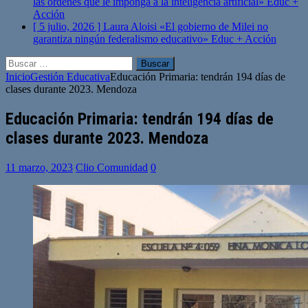
las órdenes que le imponga a la inteligencia artificial»
Educ +
Acción
[ 5 julio, 2026 ]
Laura Aloisi «El gobierno de Milei no
garantiza ningún federalismo educativo»
Educ + Acción
Buscar:
Inicio
Gestión Educativa
Educación Primaria: tendrán 194 días de
clases durante 2023. Mendoza
Educación Primaria: tendrán 194 días de
clases durante 2023. Mendoza
11 marzo, 2023
Clio Comunidad
0