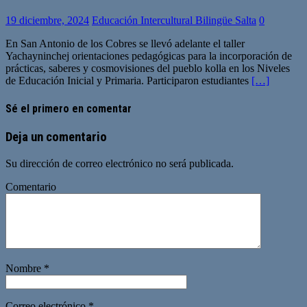
19 diciembre, 2024
Educación Intercultural Bilingüe Salta
0
En San Antonio de los Cobres se llevó adelante el taller
Yachayninchej orientaciones pedagógicas para la incorporación de
prácticas, saberes y cosmovisiones del pueblo kolla en los Niveles
de Educación Inicial y Primaria. Participaron estudiantes
[…]
Sé el primero en comentar
Deja un comentario
Su dirección de correo electrónico no será publicada.
Comentario
Nombre
*
Correo electrónico
*