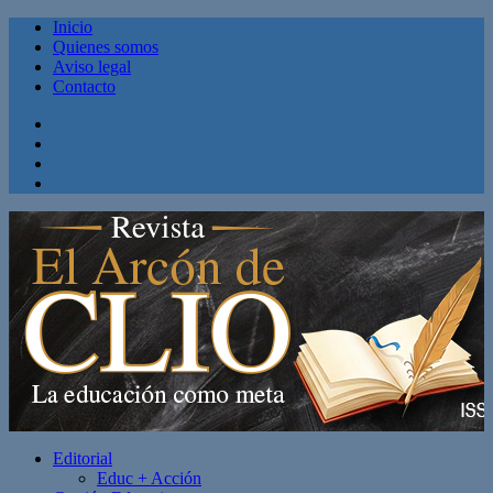
Inicio
Quienes somos
Aviso legal
Contacto
Facebook
Twitter
Linkedin
Youtube
Editorial
Educ + Acción