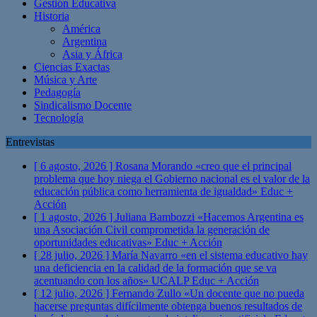
Gestión Educativa
Historia
América
Argentina
Asia y África
Ciencias Exactas
Música y Arte
Pedagogía
Sindicalismo Docente
Tecnología
Entrevistas
[ 6 agosto, 2026 ]
Rosana Morando «creo que el principal
problema que hoy niega el Gobierno nacional es el valor de la
educación pública como herramienta de igualdad»
Educ +
Acción
[ 1 agosto, 2026 ]
Juliana Bambozzi «Hacemos Argentina es
una Asociación Civil comprometida la generación de
oportunidades educativas»
Educ + Acción
[ 28 julio, 2026 ]
María Navarro «en el sistema educativo hay
una deficiencia en la calidad de la formación que se va
acentuando con los años» UCALP
Educ + Acción
[ 12 julio, 2026 ]
Fernando Zullo «Un docente que no pueda
hacerse preguntas difícilmente obtenga buenos resultados de