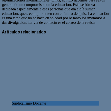
organizaciones internacionales, Ongs, ect. Lo hacemos para seguir
generando un compromiso con la educación. Esta sesión va
dedicada especialmente a esas personas que día a día suman
educación, que s ecomprometen con el futuro del país. La educación
es una tarea que no se hace en soledad por lo tanto los invitamos a
dar divulgación. La via de contacto es el correo de la revista.
Sitio
web
Artículos relacionados
Sindicalismo Docente