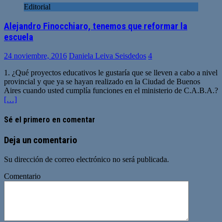
Editorial
Alejandro Finocchiaro, tenemos que reformar la
escuela
24 noviembre, 2016
Daniela Leiva Seisdedos
4
1. ¿Qué proyectos educativos le gustaría que se lleven a cabo a nivel
provincial y que ya se hayan realizado en la Ciudad de Buenos
Aires cuando usted cumplía funciones en el ministerio de C.A.B.A.?
[…]
Sé el primero en comentar
Deja un comentario
Su dirección de correo electrónico no será publicada.
Comentario