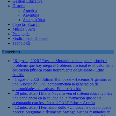
Gestión Educativa
Historia
América
Argentina
Asia y África
Ciencias Exactas
Música y Arte
Pedagogía
Sindicalismo Docente
Tecnología
Entrevistas
[ 6 agosto, 2026 ]
Rosana Morando «creo que el principal
problema que hoy niega el Gobierno nacional es el valor de la
educación pública como herramienta de igualdad»
Educ +
Acción
[ 1 agosto, 2026 ]
Juliana Bambozzi «Hacemos Argentina es
una Asociación Civil comprometida la generación de
oportunidades educativas»
Educ + Acción
[ 28 julio, 2026 ]
María Navarro «en el sistema educativo hay
una deficiencia en la calidad de la formación que se va
acentuando con los años» UCALP
Educ + Acción
[ 12 julio, 2026 ]
Fernando Zullo «Un docente que no pueda
hacerse preguntas difícilmente obtenga buenos resultados de