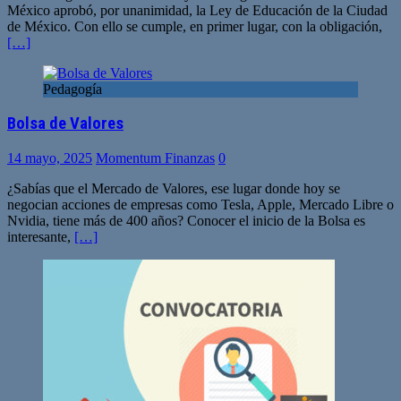
México aprobó, por unanimidad, la Ley de Educación de la Ciudad
de México. Con ello se cumple, en primer lugar, con la obligación,
[…]
Pedagogía
Bolsa de Valores
14 mayo, 2025
Momentum Finanzas
0
¿Sabías que el Mercado de Valores, ese lugar donde hoy se
negocian acciones de empresas como Tesla, Apple, Mercado Libre o
Nvidia, tiene más de 400 años? Conocer el inicio de la Bolsa es
interesante,
[…]