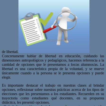
de libertad.
Concretamente hablar de libertad en educación, cuidando las
dimensiones antropológicos y pedagógicos, hacemos referencia a la
cantidad de opciones que le presentamos a los/as alumnos/as. La
libertad es una característica propia de la voluntad, y se mueve
únicamente cuando a la persona se le presenta opciones y puede
elegir.
Es importante destacar el trabajo en nuestras clases al brindar
opciones, reflexionar sobre nuestras prácticas acerca de los tipos de
elecciones que les presentamos a los estudiantes. Recuerden en su
trayectoria como estudiantes qué docentes, en su propuesta
didáctica, les presentó opciones.