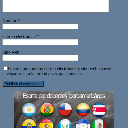
Nombre
*
Correo electrónico
*
Sitio web
Guarde mi nombre, correo electrónico y sitio web en este
navegador para la próxima vez que comente.