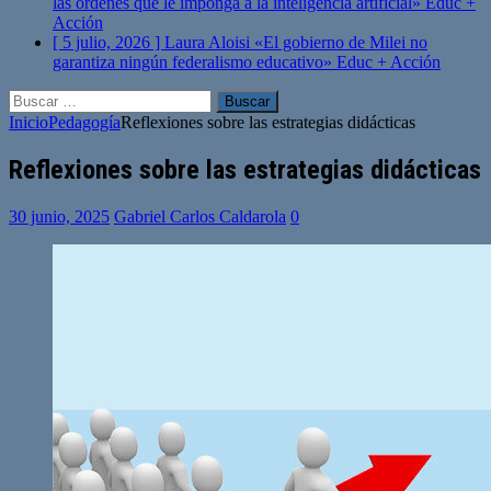
las órdenes que le imponga a la inteligencia artificial»
Educ +
Acción
[ 5 julio, 2026 ]
Laura Aloisi «El gobierno de Milei no
garantiza ningún federalismo educativo»
Educ + Acción
Buscar:
Inicio
Pedagogía
Reflexiones sobre las estrategias didácticas
Reflexiones sobre las estrategias didácticas
30 junio, 2025
Gabriel Carlos Caldarola
0