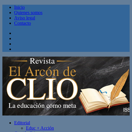
Inicio
Quienes somos
Aviso legal
Contacto
Facebook
Twitter
Linkedin
Youtube
Editorial
Educ + Acción