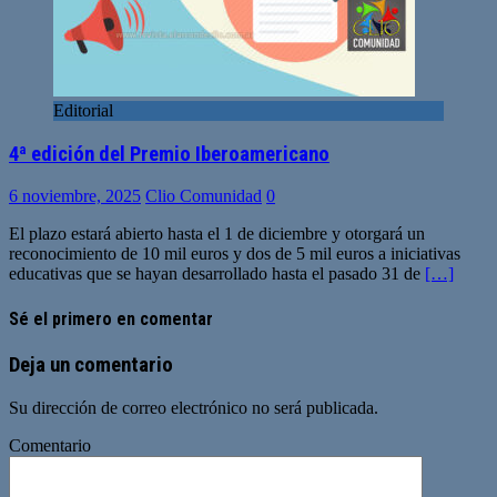
Editorial
4ª edición del Premio Iberoamericano
6 noviembre, 2025
Clio Comunidad
0
El plazo estará abierto hasta el 1 de diciembre y otorgará un
reconocimiento de 10 mil euros y dos de 5 mil euros a iniciativas
educativas que se hayan desarrollado hasta el pasado 31 de
[…]
Sé el primero en comentar
Deja un comentario
Su dirección de correo electrónico no será publicada.
Comentario