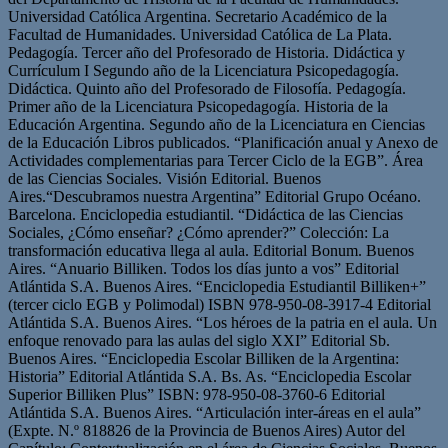
Universidad Católica Argentina. Secretario Académico de la
Facultad de Humanidades. Universidad Católica de La Plata.
Pedagogía. Tercer año del Profesorado de Historia. Didáctica y
Currículum I Segundo año de la Licenciatura Psicopedagogía.
Didáctica. Quinto año del Profesorado de Filosofía. Pedagogía.
Primer año de la Licenciatura Psicopedagogía. Historia de la
Educación Argentina. Segundo año de la Licenciatura en Ciencias
de la Educación Libros publicados. “Planificación anual y Anexo de
Actividades complementarias para Tercer Ciclo de la EGB”. Área
de las Ciencias Sociales. Visión Editorial. Buenos
Aires.“Descubramos nuestra Argentina” Editorial Grupo Océano.
Barcelona. Enciclopedia estudiantil. “Didáctica de las Ciencias
Sociales, ¿Cómo enseñar? ¿Cómo aprender?” Colección: La
transformación educativa llega al aula. Editorial Bonum. Buenos
Aires. “Anuario Billiken. Todos los días junto a vos” Editorial
Atlántida S.A. Buenos Aires. “Enciclopedia Estudiantil Billiken+”
(tercer ciclo EGB y Polimodal) ISBN 978-950-08-3917-4 Editorial
Atlántida S.A. Buenos Aires. “Los héroes de la patria en el aula. Un
enfoque renovado para las aulas del siglo XXI” Editorial Sb.
Buenos Aires. “Enciclopedia Escolar Billiken de la Argentina:
Historia” Editorial Atlántida S.A. Bs. As. “Enciclopedia Escolar
Superior Billiken Plus” ISBN: 978-950-08-3760-6 Editorial
Atlántida S.A. Buenos Aires. “Articulación inter-áreas en el aula”
(Expte. N.º 818826 de la Provincia de Buenos Aires) Autor del