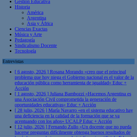
Gestión Educativa
Historia
América
Argentina
Asia y África
Ciencias Exactas
Música y Arte
Pedagogía
Sindicalismo Docente
Tecnología
Entrevistas
[ 6 agosto, 2026 ]
Rosana Morando «creo que el principal
problema que hoy niega el Gobierno nacional es el valor de la
educación pública como herramienta de igualdad»
Educ +
Acción
[ 1 agosto, 2026 ]
Juliana Bambozzi «Hacemos Argentina es
una Asociación Civil comprometida la generación de
oportunidades educativas»
Educ + Acción
[ 28 julio, 2026 ]
María Navarro «en el sistema educativo hay
una deficiencia en la calidad de la formación que se va
acentuando con los años» UCALP
Educ + Acción
[ 12 julio, 2026 ]
Fernando Zullo «Un docente que no pueda
hacerse preguntas difícilmente obtenga buenos resultados de