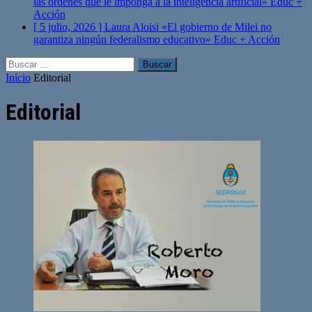
las órdenes que le imponga a la inteligencia artificial»
Educ +
Acción
[ 5 julio, 2026 ]
Laura Aloisi «El gobierno de Milei no
garantiza ningún federalismo educativo»
Educ + Acción
Buscar:
Inicio
Editorial
Editorial