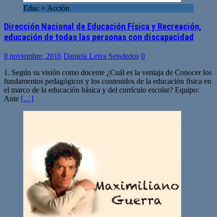
Educ + Acción
Dirección Nacional de Educación Física y Recreación,
educación de todas las personas con discapacidad
8 noviembre, 2016
Daniela Leiva Seisdedos
0
1. Según su visión como docente ¿Cuál es la ventaja de Conocer los
fundamentos pedagógicos y los contenidos de la educación física en
el marco de la educación básica y del currículo escolar? Equipo:
Ante
[…]