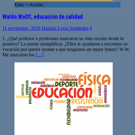
Educ + Acción
Waldo Wolff, educación de calidad
11 noviembre, 2016
Daniela Leiva Seisdedos
0
1. ¿Qué profesor o profesores marcaron su vida escolar desde lo
positivo? Lo puede ejemplificar. ¿Ellos le ayudaron a encontrar su
vocación por querer ayudar a que tengamos un mejor futuro? W.W.
Me marcaron los
[…]