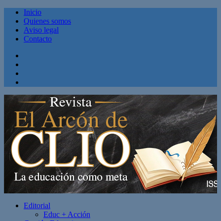
Inicio
Quienes somos
Aviso legal
Contacto
Facebook
Twitter
Linkedin
Youtube
Editorial
Educ + Acción