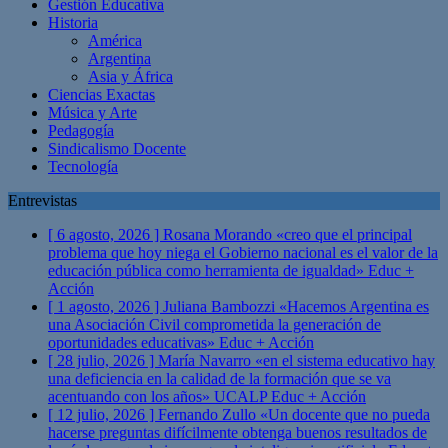
Gestión Educativa
Historia
América
Argentina
Asia y África
Ciencias Exactas
Música y Arte
Pedagogía
Sindicalismo Docente
Tecnología
Entrevistas
[ 6 agosto, 2026 ]
Rosana Morando «creo que el principal
problema que hoy niega el Gobierno nacional es el valor de la
educación pública como herramienta de igualdad»
Educ +
Acción
[ 1 agosto, 2026 ]
Juliana Bambozzi «Hacemos Argentina es
una Asociación Civil comprometida la generación de
oportunidades educativas»
Educ + Acción
[ 28 julio, 2026 ]
María Navarro «en el sistema educativo hay
una deficiencia en la calidad de la formación que se va
acentuando con los años» UCALP
Educ + Acción
[ 12 julio, 2026 ]
Fernando Zullo «Un docente que no pueda
hacerse preguntas difícilmente obtenga buenos resultados de