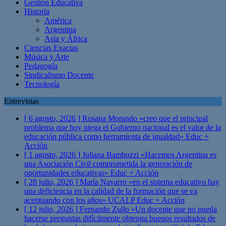
Gestión Educativa
Historia
América
Argentina
Asia y África
Ciencias Exactas
Música y Arte
Pedagogía
Sindicalismo Docente
Tecnología
Entrevistas
[ 6 agosto, 2026 ]
Rosana Morando «creo que el principal
problema que hoy niega el Gobierno nacional es el valor de la
educación pública como herramienta de igualdad»
Educ +
Acción
[ 1 agosto, 2026 ]
Juliana Bambozzi «Hacemos Argentina es
una Asociación Civil comprometida la generación de
oportunidades educativas»
Educ + Acción
[ 28 julio, 2026 ]
María Navarro «en el sistema educativo hay
una deficiencia en la calidad de la formación que se va
acentuando con los años» UCALP
Educ + Acción
[ 12 julio, 2026 ]
Fernando Zullo «Un docente que no pueda
hacerse preguntas difícilmente obtenga buenos resultados de