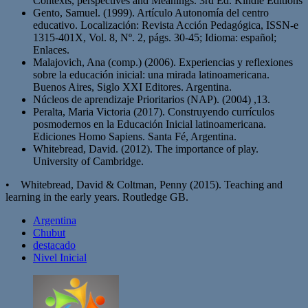
Contexts, perspectives and Meanings. 3rd Ed. Kindle Editions
Gento, Samuel. (1999). Artículo Autonomía del centro
educativo. Localización: Revista Acción Pedagógica, ISSN-e
1315-401X, Vol. 8, Nº. 2, págs. 30-45; Idioma: español;
Enlaces.
Malajovich, Ana (comp.) (2006). Experiencias y reflexiones
sobre la educación inicial: una mirada latinoamericana.
Buenos Aires, Siglo XXI Editores. Argentina.
Núcleos de aprendizaje Prioritarios (NAP). (2004) ,13.
Peralta, Maria Victoria (2017). Construyendo currículos
posmodernos en la Educación Inicial latinoamericana.
Ediciones Homo Sapiens. Santa Fé, Argentina.
Whitebread, David. (2012). The importance of play.
University of Cambridge.
• Whitebread, David & Coltman, Penny (2015). Teaching and
learning in the early years. Routledge GB.
Argentina
Chubut
destacado
Nivel Inicial