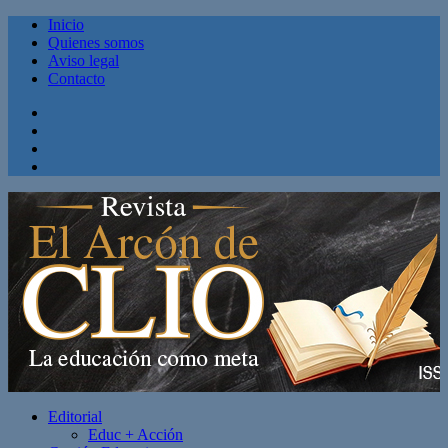
Inicio
Quienes somos
Aviso legal
Contacto
Facebook
Twitter
Linkedin
Youtube
Editorial
Educ + Acción