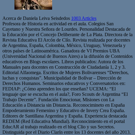
Acerca de Daniela Leiva Seisdedos
1003 Articles
Profesora de Historia en actividad en el aula. Colegios San
Cayetano y Nuestra Señora de Lourdes. Personalidad Destacada de
la Educación por el Concejo Deliberante de La Plata. Directora de la
Revista Educativa El Arcón de Clío. Revista realizada por docentes
de Argentina, España, Colombia, México, Uruguay, Venezuela y
otros países de Latinoamérica. Ganadora de VI Premios UBA
(Universidad Nacional de Buenos Aires) a la difusión de Contenidos
educativos en Blogs escolares. Libros publicados: Autora de los
Manuales para docentes en Construcción de Ciudadanía 1, 2 y 3.
Editorial Alfaomega. Escritos de Mujeres Bolivarenses “Derechos,
luchas y conquistas”. Municipalidad de Bolívar – Dirección de
Derechos Humanos. Seminarios educativos y Conversatorios en:
FEDIAP: ¿Cómo aprenden los que enseñan? UCEMA: “El
lenguaje que se escucha en el aula?, Foro Scouts de Argentina “El
Trabajo Decente”. Fundación Emocionar, Misiones con La
Educación a Distancia sin Distancia. Reconocimineto en España
Empoderamiento Femenino y Educativo de Invery Crea España.
Editores de Santillana Argentina y España. Experiencia destacada
REDEM (Red Educativa Mundial). Reconocimiento en el portal
EducAR al trabajo realizado en el blog Clio y sus Secretos.
Distinguida por el Diario Clarín entre los 13 docentes del año 2013.