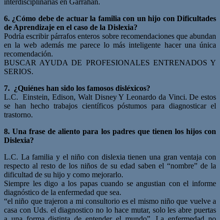
interdisciplinarias en Garrahan.
6. ¿Cómo debe de actuar la familia con un hijo con Dificultades
de Aprendizaje en el caso de la Dislexia?
Podría escribir párrafos enteros sobre recomendaciones que abundan
en la web además me parece lo más inteligente hacer una única
recomendación.
BUSCAR AYUDA DE PROFESIONALES ENTRENADOS Y
SERIOS.
7. ¿Quiénes han sido los famosos disléxicos?
L.C. Einstein, Edison, Walt Disney Y Leonardo da Vinci. De estos
se han hecho trabajos científicos póstumos para diagnosticar el
trastorno.
8. Una frase de aliento para los padres que tienen los hijos con
Dislexia?
L.C. La familia y el niño con dislexia tienen una gran ventaja con
respecto al resto de los niños de su edad saben el “nombre” de la
dificultad de su hijo y como mejorarlo.
Siempre les digo a los papas cuando se angustian con el informe
diagnóstico de la enfermedad que sea.
“el niño que trajeron a mi consultorio es el mismo niño que vuelve a
casa con Uds. el diagnostico no lo hace mutar, solo les abre puertas
a una forma distinta de entender el mundo”. La enfermedad no