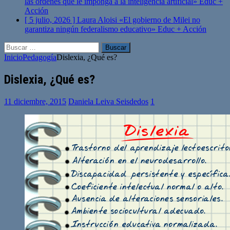
las órdenes que le imponga a la inteligencia artificial»
Educ +
Acción
[ 5 julio, 2026 ]
Laura Aloisi «El gobierno de Milei no
garantiza ningún federalismo educativo»
Educ + Acción
Buscar:
Inicio
Pedagogía
Dislexia, ¿Qué es?
Dislexia, ¿Qué es?
11 diciembre, 2015
Daniela Leiva Seisdedos
1