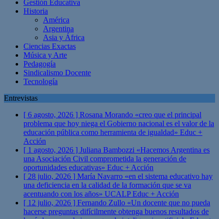
Gestión Educativa
Historia
América
Argentina
Asia y África
Ciencias Exactas
Música y Arte
Pedagogía
Sindicalismo Docente
Tecnología
Entrevistas
[ 6 agosto, 2026 ]
Rosana Morando «creo que el principal
problema que hoy niega el Gobierno nacional es el valor de la
educación pública como herramienta de igualdad»
Educ +
Acción
[ 1 agosto, 2026 ]
Juliana Bambozzi «Hacemos Argentina es
una Asociación Civil comprometida la generación de
oportunidades educativas»
Educ + Acción
[ 28 julio, 2026 ]
María Navarro «en el sistema educativo hay
una deficiencia en la calidad de la formación que se va
acentuando con los años» UCALP
Educ + Acción
[ 12 julio, 2026 ]
Fernando Zullo «Un docente que no pueda
hacerse preguntas difícilmente obtenga buenos resultados de