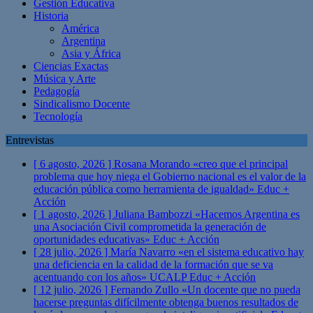
Gestión Educativa
Historia
América
Argentina
Asia y África
Ciencias Exactas
Música y Arte
Pedagogía
Sindicalismo Docente
Tecnología
Entrevistas
[ 6 agosto, 2026 ]
Rosana Morando «creo que el principal
problema que hoy niega el Gobierno nacional es el valor de la
educación pública como herramienta de igualdad»
Educ +
Acción
[ 1 agosto, 2026 ]
Juliana Bambozzi «Hacemos Argentina es
una Asociación Civil comprometida la generación de
oportunidades educativas»
Educ + Acción
[ 28 julio, 2026 ]
María Navarro «en el sistema educativo hay
una deficiencia en la calidad de la formación que se va
acentuando con los años» UCALP
Educ + Acción
[ 12 julio, 2026 ]
Fernando Zullo «Un docente que no pueda
hacerse preguntas difícilmente obtenga buenos resultados de