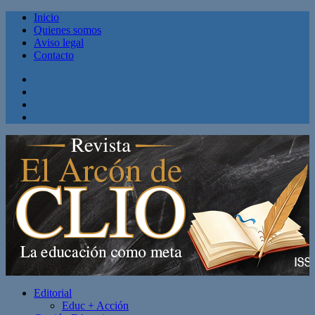
Inicio
Quienes somos
Aviso legal
Contacto
Facebook
Twitter
Linkedin
Youtube
Editorial
Educ + Acción