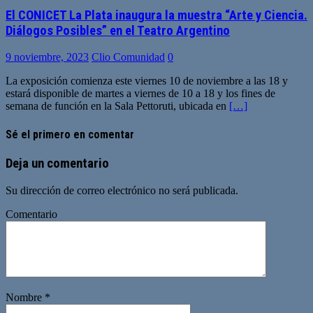
El CONICET La Plata inaugura la muestra “Arte y Ciencia.
Diálogos Posibles” en el Teatro Argentino
9 noviembre, 2023
Clio Comunidad
0
La exposición comienza este viernes 10 de noviembre a las 18 y
estará disponible de martes a viernes de 10 a 18 y los fines de
semana de función en la Sala Pettoruti, ubicada en
[…]
Sé el primero en comentar
Deja un comentario
Su dirección de correo electrónico no será publicada.
Comentario
Nombre
*