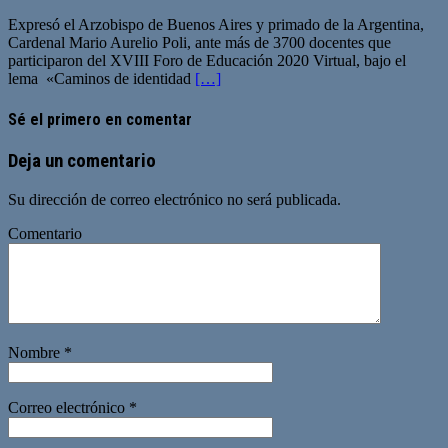
Expresó el Arzobispo de Buenos Aires y primado de la Argentina,
Cardenal Mario Aurelio Poli, ante más de 3700 docentes que
participaron del XVIII Foro de Educación 2020 Virtual, bajo el
lema «Caminos de identidad
[…]
Sé el primero en comentar
Deja un comentario
Su dirección de correo electrónico no será publicada.
Comentario
Nombre
*
Correo electrónico
*