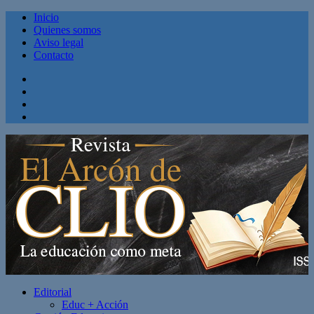
Inicio
Quienes somos
Aviso legal
Contacto
Facebook
Twitter
Linkedin
Youtube
Editorial
Educ + Acción