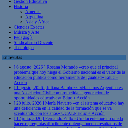
Gestión Educativa
Historia
América
Argentina
Asia y África
Ciencias Exactas
Música y Arte
Pedagogía
Sindicalismo Docente
Tecnología
Entrevistas
[ 6 agosto, 2026 ]
Rosana Morando «creo que el principal
problema que hoy niega el Gobierno nacional es el valor de la
educación pública como herramienta de igualdad»
Educ +
Acción
[ 1 agosto, 2026 ]
Juliana Bambozzi «Hacemos Argentina es
una Asociación Civil comprometida la generación de
oportunidades educativas»
Educ + Acción
[ 28 julio, 2026 ]
María Navarro «en el sistema educativo hay
una deficiencia en la calidad de la formación que se va
acentuando con los años» UCALP
Educ + Acción
[ 12 julio, 2026 ]
Fernando Zullo «Un docente que no pueda
hacerse preguntas difícilmente obtenga buenos resultados de